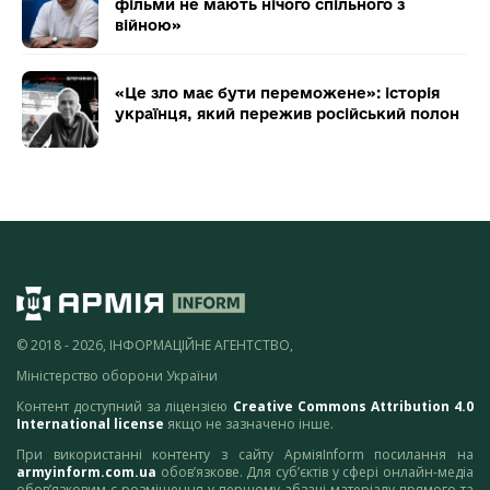
фільми не мають нічого спільного з
війною»
«Це зло має бути переможене»: історія
українця, який пережив російський полон
© 2018 - 2026, ІНФОРМАЦІЙНЕ АГЕНТСТВО,
Міністерство оборони України
Контент доступний за ліцензією
Creative Commons Attribution 4.0
International license
якщо не зазначено інше.
При використанні контенту з сайту АрміяInform посилання на
armyinform.com.ua
обов’язкове. Для суб’єктів у сфері онлайн-медіа
обов’язковим є розміщення у першому абзаці матеріалу прямого та