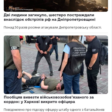
Дві людини загинуло, шестеро постраждали
внаслідок обстрілів рф на Дніпропетровщині
Понад 50 разів росіяни атакували Дніпропетровську області.
Пообіцяв вивезти військовозобов’язаного за
кордон: у Харкові викрито офіцера
Повідомлено про підозру офіцеру штабу одного з батальйонів