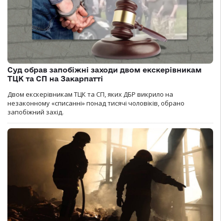
Суд обрав запобіжні заходи двом екскерівникам
ТЦК та СП на Закарпатті
Двом екскерівникам ТЦК та СП, яких ДБР викрило на
незаконному «списанні» понад тисячі чоловіків, обрано
запобіжний захід.