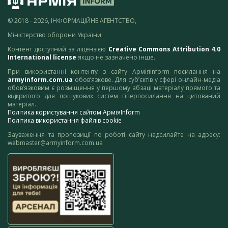
© 2018 - 2026, ІНФОРМАЦІЙНЕ АГЕНТСТВО,
Міністерство оборони України
Контент доступний за ліцензією
Creative Commons Attribution 4.0
International license
якщо не зазначено інше.
При використанні контенту з сайту АрміяInform посилання на
armyinform.com.ua
обов’язкове. Для суб’єктів у сфері онлайн-медіа
обов’язковим є розміщення у першому абзаці матеріалу прямого та
відкритого для пошукових систем гіперпосилання на цитований
матеріал.
Політика користування сайтом АрміяInform
Політика використання файлів cookie
Зауваження та пропозиції по роботі сайту надсилайте на адресу:
webmaster@armyinform.com.ua