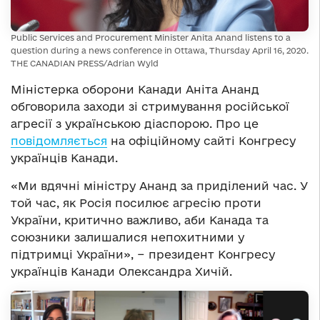
Public Services and Procurement Minister Anita Anand listens to a
question during a news conference in Ottawa, Thursday April 16, 2020.
THE CANADIAN PRESS/Adrian Wyld
Міністерка оборони Канади Аніта Ананд
обговорила заходи зі стримування російської
агресії з українською діаспорою. Про це
повідомляється
на офіційному сайті Конгресу
українців Канади.
«Ми вдячні міністру Ананд за приділений час. У
той час, як Росія посилює агресію проти
України, критично важливо, аби Канада та
союзники залишалися непохитними у
підтримці України», − президент Конгресу
українців Канади Олександра Хичій.