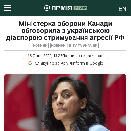
EN
Міністерка оборони Канади
обговорила з українською
діаспорою стримування агресії РФ
НОВИНИ
НОВИНИ СВІТУ ТА УКРАЇНИ
16 Січня 2022, 13:26
Прочитаєте за:
< 1
хв.
Слідкуйте за АрміяInform в Google