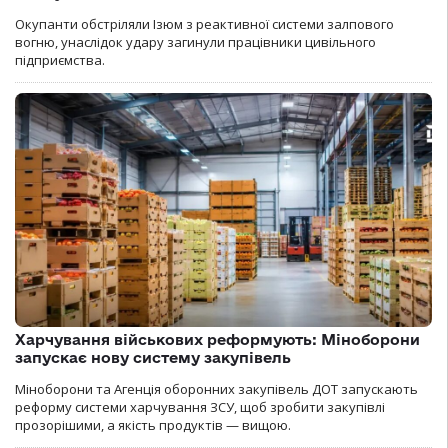
Окупанти обстріляли Ізюм з реактивної системи залпового
вогню, унаслідок удару загинули працівники цивільного
підприємства.
Харчування військових реформують: Міноборони
запускає нову систему закупівель
Міноборони та Агенція оборонних закупівель ДОТ запускають
реформу системи харчування ЗСУ, щоб зробити закупівлі
прозорішими, а якість продуктів — вищою.