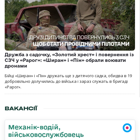
Дружба з садочку, «Золотий хрест» і повернення із
СЗЧ у «Рарог»: «Ширан» і «Пін» обрали воювати
дронами
Бійці «Ширан» і «Пін» дружать ще з дитячого садка, обидва в 19
добровільно долучились до війська і зараз служать в бригаді
«Рарог».
ВАКАНСІЇ
Механік-водій,
військовослужбовець