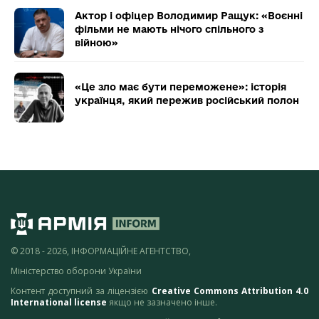
Актор і офіцер Володимир Ращук: «Воєнні
фільми не мають нічого спільного з
війною»
«Це зло має бути переможене»: історія
українця, який пережив російський полон
© 2018 - 2026, ІНФОРМАЦІЙНЕ АГЕНТСТВО,
Міністерство оборони України
Контент доступний за ліцензією
Creative Commons Attribution 4.0
International license
якщо не зазначено інше.