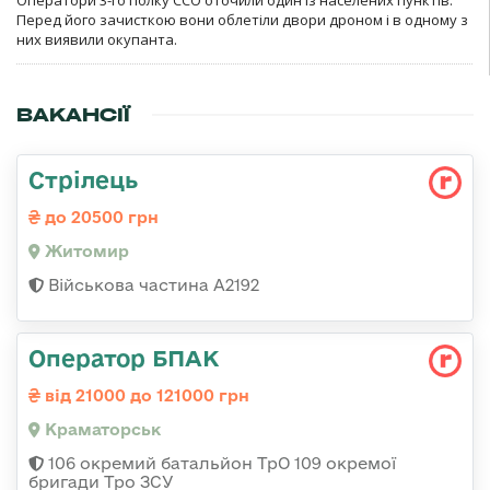
Оператори 3-го полку ССО оточили один із населених пунктів.
Перед його зачисткою вони облетіли двори дроном і в одному з
них виявили окупанта.
ВАКАНСІЇ
Стрілець
до 20500 грн
Житомир
Військова частина А2192
Оператор БПАК
від 21000 до 121000 грн
Краматорськ
106 окремий батальйон ТрО 109 окремої
бригади Тро ЗСУ