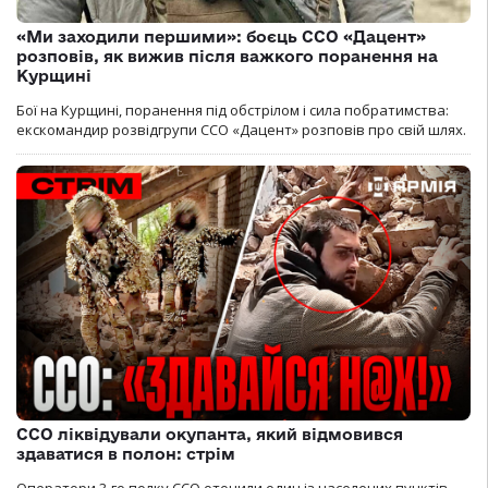
«Ми заходили першими»: боєць ССО «Дацент»
розповів, як вижив після важкого поранення на
Курщині
Бої на Курщині, поранення під обстрілом і сила побратимства:
екскомандир розвідгрупи ССО «Дацент» розповів про свій шлях.
ССО ліквідували окупанта, який відмовився
здаватися в полон: стрім