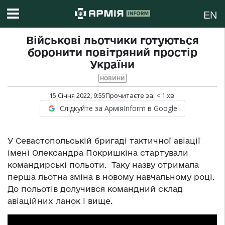
EN
Військові льотчики готуються
боронити повітряний простір
України
НОВИНИ
15 Січня 2022, 9:55
Прочитаєте за:
< 1
хв.
Слідкуйте за АрміяInform в Google
У Севастопольській бригаді тактичної авіації
імені Олександра Покришкіна стартували
командирські польоти. Таку назву отримала
перша льотна зміна в новому навчальному році.
До польотів долучився командний склад
авіаційних ланок і вище.