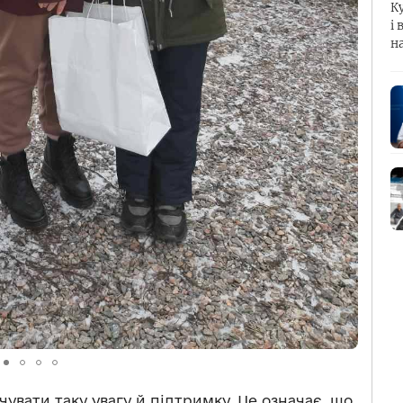
К
і 
н
увати таку увагу й підтримку. Це означає, що