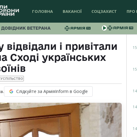
ГОЛОВНА
ВАКАНСІЇ
СОЦЗАХИСТ
ПРО 
ДОВІДНИК ВЕТЕРАНА
відвідали і привітали
15
на Сході українських
воїнів
15
УСПІЛЬСТВО
14
Слідкуйте за АрміяInform в Google
хв.
14
14