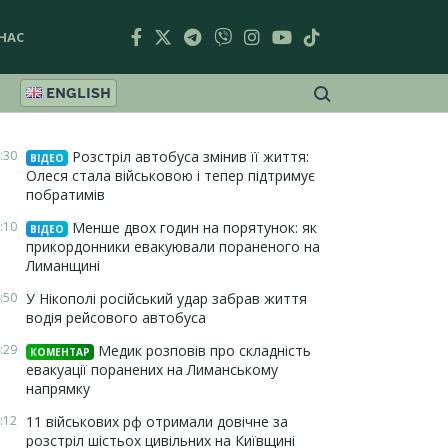
НАС
ENGLISH
:30
Розстріл автобуса змінив її життя:
ВІДЕО
Олеся стала військовою і тепер підтримує
побратимів
:10
Менше двох годин на порятунок: як
ВІДЕО
прикордонники евакуювали пораненого на
Лиманщині
:50
У Нікополі російський удар забрав життя
водія рейсового автобуса
:29
Медик розповів про складність
КОМЕНТАР
евакуації поранених на Лиманському
напрямку
:12
11 військових рф отримали довічне за
розстріл шістьох цивільних на Київщині