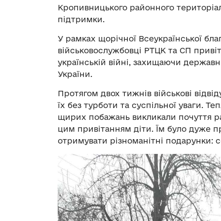
Кропивницького районного територіал
підтримки.
У рамках щорічної Всеукраїнської благ
військовослужбовці РТЦК та СП привіт
українській війні, захищаючи державн
України.
Протягом двох тижнів військові відві
їх без турботи та суспільної уваги. Те
щирих побажань викликали почуття ра
цим привітанням діти. Їм було дуже п
отримувати різноманітні подарунки: с