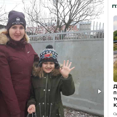
П
Д
п
т
К
С