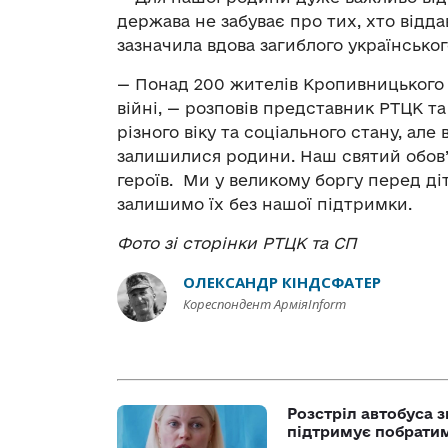
держава не забуває про тих, хто відд
зазначила вдова загиблого українськог
— Понад 200 жителів Кропивницького т
війні, — розповів представник РТЦК 
різного віку та соціального стану, але 
залишилися родини. Наш святий обов’
героїв. Ми у великому боргу перед діт
залишимо їх без нашої підтримки.
Фото зі сторінки РТЦК та СП
ОЛЕКСАНДР КІНДСФАТЕР
Кореспондент АрміяInform
Розстріл автобуса з
підтримує побрати