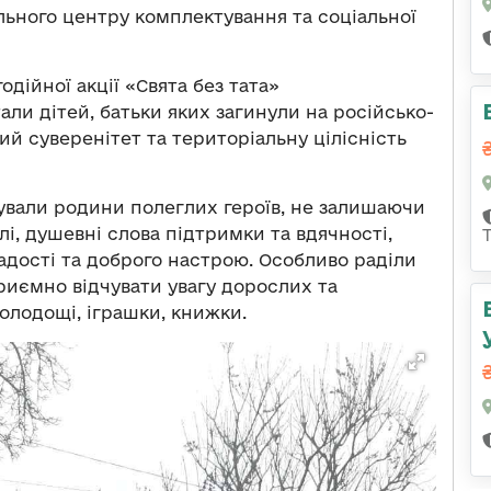
ьного центру комплектування та соціальної
одійної акції «Свята без тата»
али дітей, батьки яких загинули на російсько-
ий суверенітет та територіальну цілісність
дували родини полеглих героїв, не залишаючи
плі, душевні слова підтримки та вдячності,
дості та доброго настрою. Особливо раділи
риємно відчувати увагу дорослих та
олодощі, іграшки, книжки.