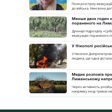
Після розстрілу евакуацій
до війська. Нині вона д
Менше двох годин 
пораненого на Лим
Дронарі підрозділу «Срі
евакуацію пораненого п
У Нікополі російсь
У Нікополі Дніпропетровс
людина, ще одна дістала
Медик розповів про
Лиманському напр
Через активність російс
напрямку іноді триває не