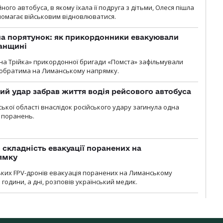
ного автобуса, в якому їхала її подруга з дітьми, Олеся пішла
опомагає військовим відновлюватися.
на порятунок: як прикордонники евакуювали
анщині
бна Трійка» прикордонної бригади «Помста» зафільмували
обратима на Лиманському напрямку.
кий удар забрав життя водія рейсового автобуса
ької області внаслідок російського удару загинула одна
 поранень.
 складність евакуації поранених на
ямку
ьких FPV-дронів евакуація поранених на Лиманському
 години, а дні, розповів український медик.