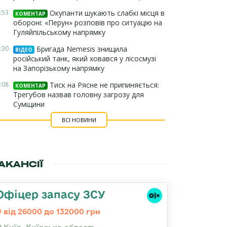
:53
Окупанти шукають слабкі місця в
КОМЕНТАР
обороні: «Перун» розповів про ситуацію на
Гуляйпільському напрямку
:30
Бригада Nemesis знищила
ВІДЕО
російський танк, який ховався у лісосмузі
на Запорізькому напрямку
:08
Тиск на Рясне не припиняється:
КОМЕНТАР
Трегубов назвав головну загрозу для
Сумщини
ВСІ НОВИНИ
АКАНСІЇ
Офіцер запасу ЗСУ
від 26000 до 132000 грн