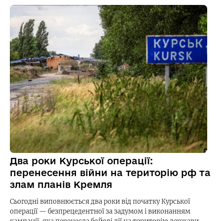
Два роки Курської операції:
перенесення війни на територію рф та
злам планів Кремля
Сьогодні виповнюється два роки від початку Курської
операції — безпрецедентної за задумом і виконанням