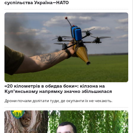
суспільства Україна—НАТО
«20 кілометрів в обидва боки»: кілзона на
Куп’янському напрямку значно збільшилася
Дрони почали долітати туди, де окупанти їх не чекають.