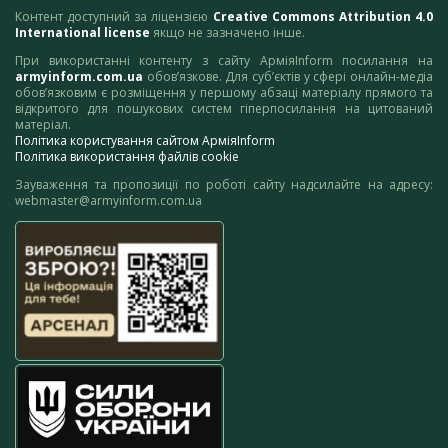
Контент доступний за ліцензією
Creative Commons Attribution 4.0
International license
якщо не зазначено інше.
При використанні контенту з сайту АрміяInform посилання на
armyinform.com.ua
обов’язкове. Для суб’єктів у сфері онлайн-медіа
обов’язковим є розміщення у першому абзаці матеріалу прямого та
відкритого для пошукових систем гіперпосилання на цитований
матеріал.
Політика користування сайтом АрміяInform
Політика використання файлів cookie
Зауваження та пропозиції по роботі сайту надсилайте на адресу:
webmaster@armyinform.com.ua