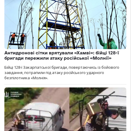
Антидронові сітки врятували «Хамві»: бійці 128-ї
бригади пережили атаку російської «Молнії»
Бійці 128-ї Закарпатської бригади, повертаючись із бойового
завдання, потрапили під атаку російського ударного
безпілотника «Молнія».