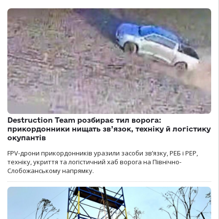
Destruction Team розбирає тил ворога:
прикордонники нищать зв’язок, техніку й логістику
окупантів
FPV-дрони прикордонників уразили засоби зв’язку, РЕБ і РЕР,
техніку, укриття та логістичний хаб ворога на Північно-
Слобожанському напрямку.