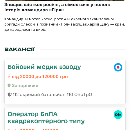
Знищив шістьох росіян, а сімох взяв у полон:
історія командира «Гіря»
Командир 3-ї мотопіхотної роти 43-ї окремої механізованої
бригади Олексій із позивним «Гіря» захищає Харківщину — край,
де народився та виріс.
ВАКАНСІЇ
Бойовий медик взводу
від 20000 до 120000 грн
Запоріжжя
112 окремий батальйон 110 ОБрТрО
Оператор БпЛА
квадракоптерного типу