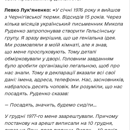
Левко Лук’яненко:
«
У січні 1976 року я вийшов
з Чернігівської тюрми. Відсидів 15 років. Через
кілька місяців український письменник Микола
Руденко запропонував створити Гельсінську
групу. Я зразу вирішив, що це геніальна ідея.
Ми розмовляли в моїй кімнаті, але я знав,
що мене прослуховують. Тому деталі
обмірковували у дворі. Головним завданням
було зробити організацію легальною, щоб про
нас знали. Тому в декларації вказали всі свої
дані: імена, адреса, телефони. Нас, засновників,
набралось десять чоловік. Ми розуміли, що нас
посадять. Руденко сказав:
— Посадять, значить, будемо сидіти…
У грудні 1977-го мене заарештували. Причому
постанову на арешт виписали на 10 грудня,