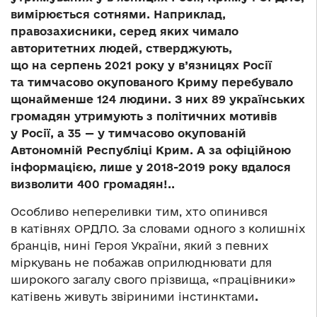
вимірюється сотнями. Наприклад,
правозахисники, серед яких чимало
авторитетних людей, стверджують,
що на серпень 2021 року у в’язницях Росії
та тимчасово окупованого Криму перебувало
щонайменше 124 людини. З них 89 українських
громадян утримують з політичних мотивів
у Росії, а 35 — у тимчасово окупованій
Автономній Республіці Крим. А за офіційною
інформацією, лише у 2018-2019 року вдалося
визволити 400 громадян!..
Особливо непереливки тим, хто опинився
в катівнях ОРДЛО. За словами одного з колишніх
бранців, нині Героя України, який з певних
міркувань не побажав оприлюднювати для
широкого загалу свого прізвища, «працівники»
катівень живуть звіриними інстинктами
.