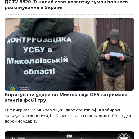
ДСТУ 8820-7: новий етап розвитку гуманітарного
розмінування в Україні
Коригували удари по Миколаєву: СБУ затримала
агентів фсб і гру
СБУ викрила на Миколаївщині двох агентів рф, які збирали
координати логістики, ППО, блокпостів і військових об’єктів для
ворожих ударів.