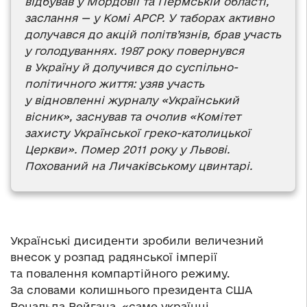
відбував у Мордовії та Пермській області,
заслання — у Комі АРСР. У таборах активно
долучався до акцій політв’язнів, брав участь
у голодуваннях. 1987 року повернувся
в Україну й долучився до суспільно-
політичного життя: узяв участь
у відновленні журналу «Український
вісник», заснував та очолив «Комітет
захисту Української греко-католицької
Церкви». Помер 2011 року у Львові.
Похований на Личаківському цвинтарі.
Українські дисиденти зробили величезний
внесок у розпад радянської імперії
та повалення компартійного режиму.
За словами колишнього президента США
Рональда Рейгана, «саме українці