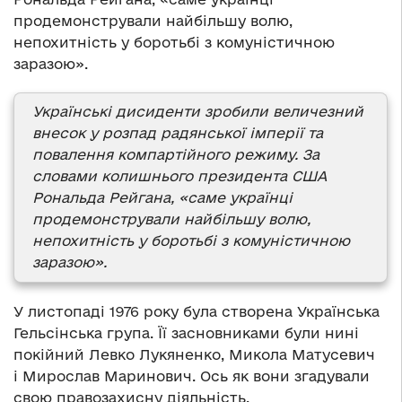
продемонстрували найбільшу волю,
непохитність у боротьбі з комуністичною
заразою».
Українські дисиденти зробили величезний
внесок у розпад радянської імперії та
повалення компартійного режиму. За
словами колишнього президента США
Рональда Рейгана, «саме українці
продемонстрували найбільшу волю,
непохитність у боротьбі з комуністичною
заразою».
У листопаді 1976 року була створена Українська
Гельсінська група. Її засновниками були нині
покійний Левко Лукяненко, Микола Матусевич
і Мирослав Маринович. Ось як вони згадували
свою правозахисну діяльність.