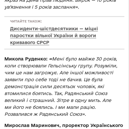
якраз на День прав людини. Вирок — 10 років
ув’язнення і 5 років заслання».
ЧИТАЙТЕ ТАКОЖ:
Дисиденти-шістдесятники — міцні
паростки вільної України й вороги
кривавого СРСР
Микола Руденко:
«
Мені було майже 30 років,
коли створювали Гельсінську групу. Розуміли,
чим це нам загрожує. Але іншої можливості
заявити про себе тоді не бачив. Це була
демонстрація сили десятьох чоловік, які
втомилися боятись. Так, Радянський Союз
великий і страшний. Зітре в одну мить. Але
ми його не боялись. І ми мали рацію.
Розвалився ж Радянський Союз».
Мирослав Маринович, проректор Українського