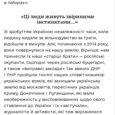
в таборах».
«Ці люди живуть звіриними
інстинктами…»
Зі здобуттям Україною незалежності часи, коли
людину кидали за вільнодумство за грати,
відійшли в минуле. Але, починаючи з 2014 року,
вони повернулися на нашу землю. Вірніше, нам
принесли їх наші «старші брати» — російські
окупанти. Сьогодні через російські буцегарні,
а також «виправні заклади» так званих ДНР
і ЛНР пройшли тисячі наших співвітчизників:
українських вояків, які захищали українську
землю від московітів, пересічних українців
Криму, Донеччини і Луганщини, які мали
необережність у висловлюваннях щодо свого
ставлення до України і їх «застучали»,
журналісти й активісти, які теж вирізнялися