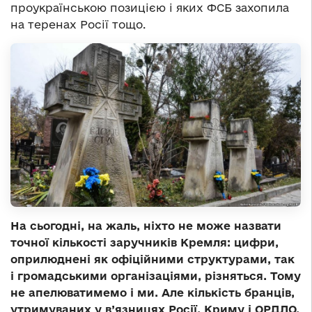
проукраїнською позицією і яких ФСБ захопила
на теренах Росії тощо.
На сьогодні, на жаль, ніхто не може назвати
точної кількості заручників Кремля: цифри,
оприлюднені як офіційними структурами, так
і громадськими організаціями, різняться. Тому
не апелюватимемо і ми. Але кількість бранців,
утримуваних у в’язницях Росії, Криму і ОРДЛО,