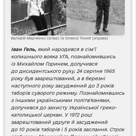
Валерій Марченко (зліва) та Олекса Тихий (зправа)
Іван Гель,
який народився в сім’ї
колишнього вояка УГА, познайомившись
із Михайлом Горинем, долучився
до дисидентського руху. 24 серпня 1965
року був заарештований, а в березні
наступного року засуджений до 3 років
таборів суворого режиму. Познайомившись
з іншими українськими політв’язнями,
долучився до захисту Української греко-
католицької церкви. У 1972 році
заарештований удруге й засуджений
до 10 років таборів і 5 років заслання. Строк