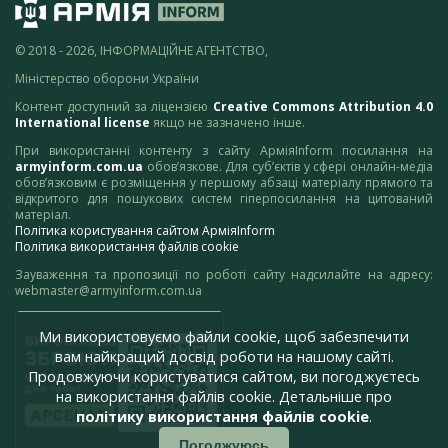
© 2018 - 2026, ІНФОРМАЦІЙНЕ АГЕНТСТВО,
Міністерство оборони України
Контент доступний за ліцензією
Creative Commons Attribution 4.0
International license
якщо не зазначено інше.
При використанні контенту з сайту АрміяInform посилання на
armyinform.com.ua
обов’язкове. Для суб’єктів у сфері онлайн-медіа
обов’язковим є розміщення у першому абзаці матеріалу прямого та
відкритого для пошукових систем гіперпосилання на цитований
матеріал.
Політика користування сайтом АрміяInform
Політика використання файлів cookie
Зауваження та пропозиції по роботі сайту надсилайте на адресу:
webmaster@armyinform.com.ua
Ми використовуємо файли cookie, щоб забезпечити
вам найкращий досвід роботи на нашому сайті.
Продовжуючи користуватися сайтом, ви погоджуєтесь
на використання файлів cookie. Детальніше про
політику використання файлів cookie
.
Погоджуюсь