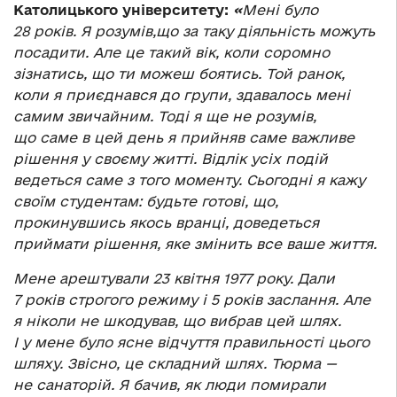
Католицького університету:
«
Мені було
28 років. Я розумів,що за таку діяльність можуть
посадити. Але це такий вік, коли соромно
зізнатись, що ти можеш боятись. Той ранок,
коли я приєднався до групи, здавалось мені
самим звичайним. Тоді я ще не розумів,
що саме в цей день я прийняв саме важливе
рішення у своєму житті. Відлік усіх подій
ведеться саме з того моменту. Сьогодні я кажу
своїм студентам: будьте готові, що,
прокинувшись якось вранці, доведеться
приймати рішення, яке змінить все ваше життя.
Мене арештували 23 квітня 1977 року. Дали
7 років строгого режиму і 5 років заслання. Але
я ніколи не шкодував, що вибрав цей шлях.
І у мене було ясне відчуття правильності цього
шляху. Звісно, це складний шлях. Тюрма —
не санаторій. Я бачив, як люди помирали