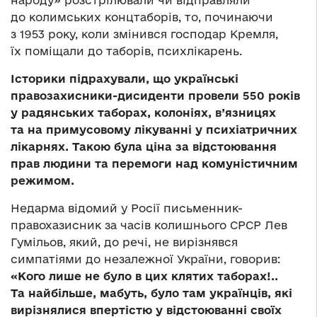
народу» розстрілювали чи відправляли
до колимських концтаборів, то, починаючи
з 1953 року, коли змінився господар Кремля,
їх поміщали до таборів, психлікарень.
Історики підрахували, що українські
правозахисники-дисиденти
провели 550 років
у радянських таборах, колоніях, в’язницях
та на примусовому лікуванні у психіатричних
лікарнях. Такою була ціна за відстоювання
прав людини та перемоги над комуністичним
режимом.
Недарма відомий у Росії письменник-
правохазисник за часів колишнього СРСР Лев
Гумільов, який, до речі, не вирізнявся
симпатіями до незалежної України, говорив:
«Кого лише не було в цих клятих таборах!..
Та найбільше, мабуть, було там українців, які
вирізнялися впертістю у відстоюванні своїх