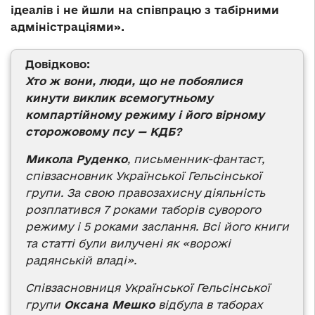
ідеалів і не йшли на співпрацю з табірними
адміністраціями».
Довідково:
Хто ж вони, люди, що не побоялися
кинути виклик всемогутньому
компартійному режиму і його вірному
сторожовому псу — КДБ?
Микола Руденко
, письменник-фантаст,
співзасновник Української Гельсінської
групи. За свою правозахисну діяльність
розплатився 7 роками таборів суворого
режиму і 5 роками заслання. Всі його книги
та статті були вилучені як «ворожі
радянській владі».
Співзасновниця Української Гельсінської
групи
Оксана Мешко
відбула в таборах