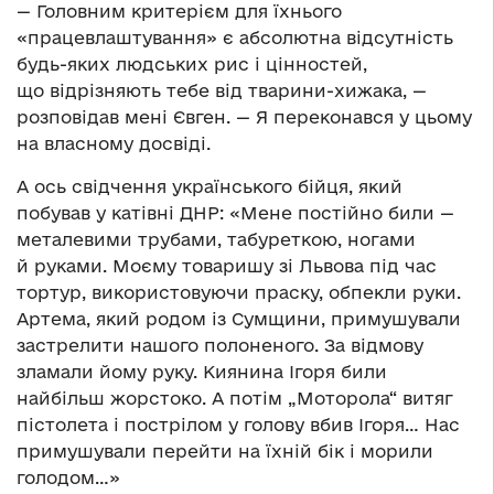
— Головним критерієм для їхнього
«працевлаштування» є абсолютна відсутність
будь-яких людських рис і цінностей,
що відрізняють тебе від тварини-хижака, —
розповідав мені Євген. — Я переконався у цьому
на власному досвіді.
А ось свідчення українського бійця, який
побував у катівні ДНР: «Мене постійно били —
металевими трубами, табуреткою, ногами
й руками. Моєму товаришу зі Львова під час
тортур, використовуючи праску, обпекли руки.
Артема, який родом із Сумщини, примушували
застрелити нашого полоненого. За відмову
зламали йому руку. Киянина Ігоря били
найбільш жорстоко. А потім „Моторола“ витяг
пістолета і пострілом у голову вбив Ігоря… Нас
примушували перейти на їхній бік і морили
голодом…»