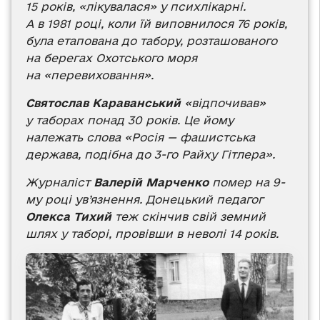
15 років, «лікувалася» у психлікарні.
А в 1981 році, коли їй виповнилося 76 років,
була етапована до табору, розташованого
на берегах Охотського моря
на «перевиховання».
Святослав Караванський
«відпочивав»
у таборах понад 30 років. Це йому
належать слова «Росія — фашистська
держава, подібна до 3-го Райху Гітлера».
Журналіст
Валерій Марченко
помер на 9-
му році ув’язнення. Донецький педагог
Олекса Тихий
теж скінчив свій земний
шлях у таборі, провівши в неволі 14 років.