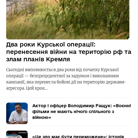
Два роки Курської операції:
перенесення війни на територію рф та
злам планів Кремля
Сьогодні виповнюється два роки від початку Курської
операції — безпрецедентної за задумом і виконанням
кампанії, яка перенесла бойові дії на територію держави-
агресора. Цей крок…
Актор і офіцер Володимир Ращук: «Воєнні
фільми не мають нічого спільного з
війною»
«Це зло має бути переможене»: історія