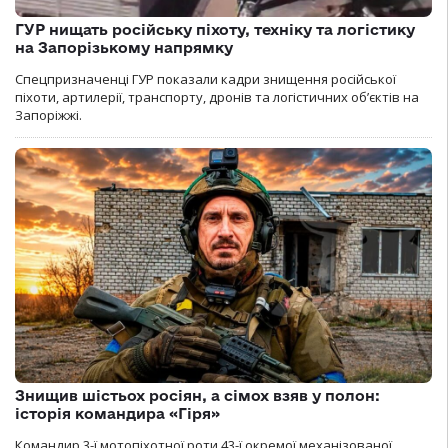
ГУР нищать російську піхоту, техніку та логістику
на Запорізькому напрямку
Спецпризначенці ГУР показали кадри знищення російської
піхоти, артилерії, транспорту, дронів та логістичних об’єктів на
Запоріжжі.
Знищив шістьох росіян, а сімох взяв у полон:
історія командира «Гіря»
Командир 3-ї мотопіхотної роти 43-ї окремої механізованої