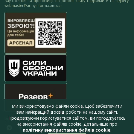
Зауваження та пропозиції по роботі сайту надсилайте на адресу:
webmaster@armyinform.com.ua
Ми використовуємо файли cookie, щоб забезпечити
вам найкращий досвід роботи на нашому сайті.
Продовжуючи користуватися сайтом, ви погоджуєтесь
press@armyinform.com.ua
на використання файлів cookie. Детальніше про
політику використання файлів cookie
.