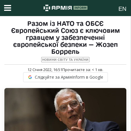
EN
Разом із НАТО та ОБСЄ
Європейський Союз є ключовим
гравцем у забезпеченні
європейської безпеки — Жозеп
Боррель
НОВИНИ СВІТУ ТА УКРАЇНИ
12 Січня 2022, 16:51
Прочитаєте за:
< 1
хв.
Слідкуйте за АрміяInform в Google