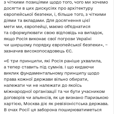
з чіткими позиціями щодо того, чого ми хочемо
досягти в цих дискусіях про архітектуру
європейської безпеки, і, більше того, з чіткими
діями та вкладами. Для досягнення цієї
мети ми, європейці, маємо об’єднатися
та сформулювати свою відповідь на випадок,
якщо Росія виконає свої погрози Україні
чи ширшому порядку європейської безпеки», −
зазначив високопосадовець ЄС.
«Є три принципи, які Росія раніше ухвалила,
а тепер ставить під сумнів. І що кидаючи
виклик фундаментальному принципу щодо
права кожної держави вільно обирати,
належати чи не належати до якоїсь
міжнародної організації та чи бути учасником
договорів чи альянсів, як це визнано Паризькою
хартією, Москва діє як ревізіоністська держава.
В очах Росії ця заборона поширюватиметься