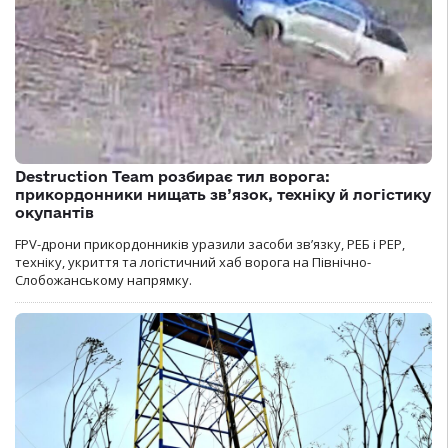
Destruction Team розбирає тил ворога:
прикордонники нищать зв’язок, техніку й логістику
окупантів
FPV-дрони прикордонників уразили засоби зв’язку, РЕБ і РЕР,
техніку, укриття та логістичний хаб ворога на Північно-
Слобожанському напрямку.