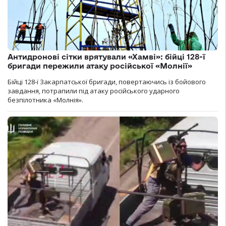
Антидронові сітки врятували «Хамві»: бійці 128-ї
бригади пережили атаку російської «Молнії»
Бійці 128-ї Закарпатської бригади, повертаючись із бойового
завдання, потрапили під атаку російського ударного
безпілотника «Молнія».