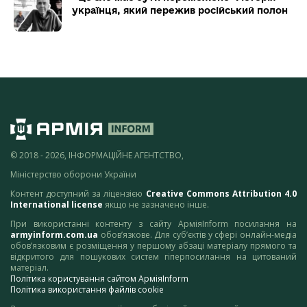
українця, який пережив російський полон
© 2018 - 2026, ІНФОРМАЦІЙНЕ АГЕНТСТВО,
Міністерство оборони України
Контент доступний за ліцензією
Creative Commons Attribution 4.0
International license
якщо не зазначено інше.
При використанні контенту з сайту АрміяInform посилання на
armyinform.com.ua
обов’язкове. Для суб’єктів у сфері онлайн-медіа
обов’язковим є розміщення у першому абзаці матеріалу прямого та
відкритого для пошукових систем гіперпосилання на цитований
матеріал.
Політика користування сайтом АрміяInform
Політика використання файлів cookie