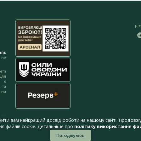
pr
ons
не
orm
Для
м є
 та
 на
 на
чити вам найкращий досвід роботи на нашому сайті. Продовжу
я файлів cookie. Детальніше про
політику використання фай
Погоджуюсь