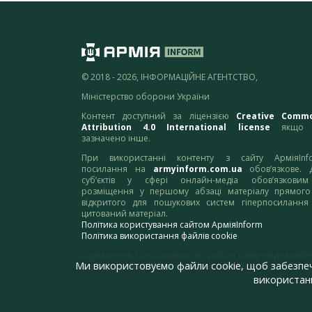
© 2018 - 2026, ІНФОРМАЦІЙНЕ АГЕНТСТВО,
Міністерство оборони України
Контент доступний за ліцензією
Creative Comm
Attribution 4.0 International license
якщо 
зазначено інше.
При використанні контенту з сайту АрміяInf
посилання на
armyinform.com.ua
обов’язкове. 
суб’єктів у сфері онлайн-медіа обов’язкови
розміщення у першому абзаці матеріалу прямого
відкритого для пошукових систем гіперпосилання
цитований матеріал.
Політика користування сайтом АрміяInform
Політика використання файлів cookie
Зауваження та пропозиції по роботі сайту надсилайте
Ми використовуємо файли cookie, щоб забезпе
адресу:
webmaster@armyinform.com.ua
використанн