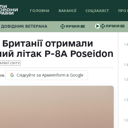
ГОЛОВНА
ВАКАНСІЇ
СОЦЗАХИСТ
ПРО 
ДОВІДНИК ВЕТЕРАНА
 Британії отримали
14
ий літак P-8A Poseidon
АРМІЇ СВІТУ
14
Слідкуйте за АрміяInform в Google
хв.
13
13
13