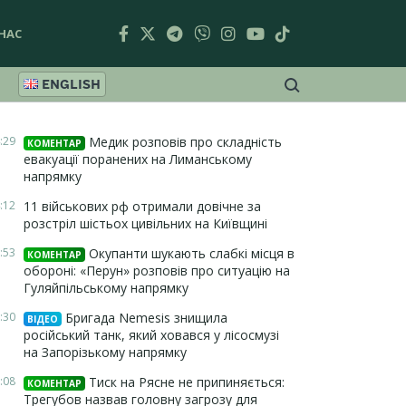
НАС
ENGLISH
:29
Медик розповів про складність
КОМЕНТАР
евакуації поранених на Лиманському
напрямку
:12
11 військових рф отримали довічне за
розстріл шістьох цивільних на Київщині
:53
Окупанти шукають слабкі місця в
КОМЕНТАР
обороні: «Перун» розповів про ситуацію на
Гуляйпільському напрямку
:30
Бригада Nemesis знищила
ВІДЕО
російський танк, який ховався у лісосмузі
на Запорізькому напрямку
:08
Тиск на Рясне не припиняється:
КОМЕНТАР
Трегубов назвав головну загрозу для