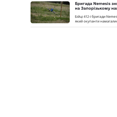
Бригада Nemesis зн
на Запорізькому н
Бійці 412-ї бригади Neme
який окупанти намагалис