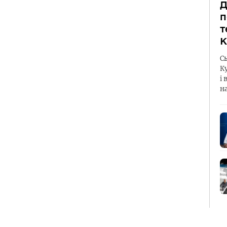
Д
п
т
К
С
К
і 
н