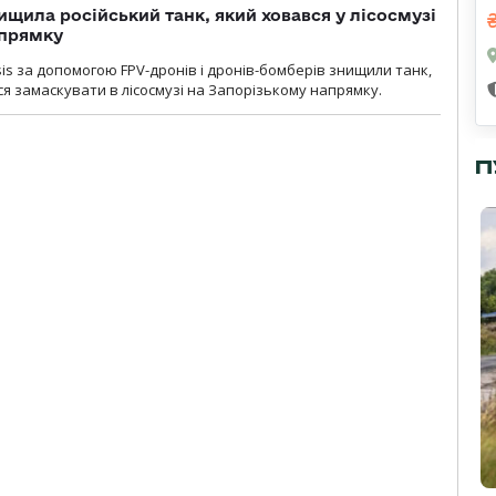
ищила російський танк, який ховався у лісосмузі
апрямку
sis за допомогою FPV-дронів і дронів-бомберів знищили танк,
я замаскувати в лісосмузі на Запорізькому напрямку.
П