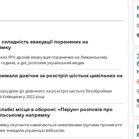
 складність евакуації поранених на
ямку
ьких FPV-дронів евакуація поранених на Лиманському
 години, а дні, розповів український медик.
римали довічне за розстріл шістьох цивільних на
 засудили до довічного за розстріл шістьох беззбройних
ї Київщини у 2022 році.
лабкі місця в обороні: «Перун» розповів про
ільському напрямку
рямку окупанти намагаються невеликими групами проникати
уже знищили українські військові.