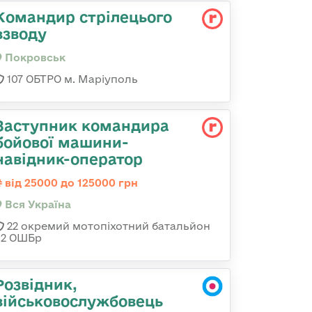
Командир стрілецього
взводу
Покровськ
107 ОБТРО м. Маріуполь
Заступник командира
бойової машини-
навідник-оператор
від 25000 до 125000 грн
Вся Україна
22 окремий мотопіхотний батальйон
92 ОШБр
Розвідник,
військовослужбовець