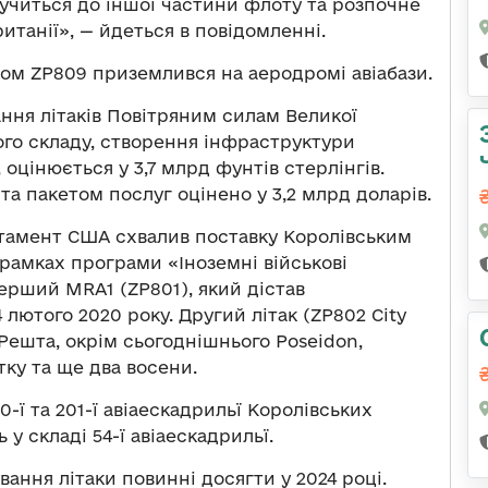
лучиться до іншої частини флоту та розпочне
ританії», — йдеться в повідомленні.
ом ZP809 приземлився на аеродромі авіабази.
ання літаків Повітряним силам Великої
ого складу, створення інфраструктури
 оцінюється у 3,7 млрд фунтів стерлінгів.
та пакетом послуг оцінено у 3,2 млрд доларів.
тамент США схвалив поставку Королівським
 рамках програми «Іноземні військові
Перший MRA1 (ZP801), який дістав
 лютого 2020 року. Другий літак (ZP802 City
. Решта, окрім сьогоднішнього Poseidon,
тку та ще два восени.
0-ї та 201-ї авіаескадрильї Королівських
 у складі 54-ї авіаескадрильї.
вання літаки повинні досягти у 2024 році.