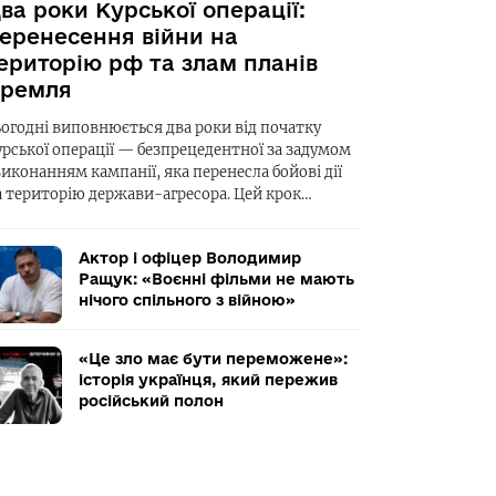
ва роки Курської операції:
еренесення війни на
ериторію рф та злам планів
ремля
ьогодні виповнюється два роки від початку
урської операції — безпрецедентної за задумом
виконанням кампанії, яка перенесла бойові дії
а територію держави-агресора. Цей крок…
Актор і офіцер Володимир
Ращук: «Воєнні фільми не мають
нічого спільного з війною»
«Це зло має бути переможене»:
історія українця, який пережив
російський полон