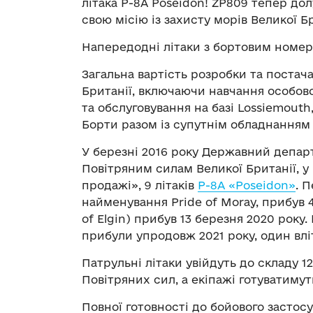
літака P-8A Poseidon! ZP809 тепер до
свою місію із захисту морів Великої Б
Напередодні літаки з бортовим номер
Загальна вартість розробки та постач
Британії, включаючи навчання особов
та обслуговування на базі Lossiemouth,
Борти разом із супутнім обладнанням 
У березні 2016 року Державний депар
Повітряним силам Великої Британії, у
продажі», 9 літаків
P-8A «Poseidon»
. 
найменування Pride of Moray, прибув 4
of Elgin) прибув 13 березня 2020 року
прибули упродовж 2021 року, один влі
Патрульні літаки увійдуть до складу 12
Повітряних сил, а екіпажі готуватимуть
Повної готовності до бойового застосу