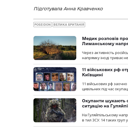
Підготувала Анна Кравченко
POSEIDON
ВЕЛИКА БРИТАНІЯ
Медик розповів про
Лиманському напр
Через активність російс
напрямку іноді триває не
11 військових рф от
Київщині
11 військових рф заочно
цивільних під час окупаці
Окупанти шукають с
ситуацію на Гуляйп
На Гуляйпільському нап
в тил ЗСУ. 14 таких груп 