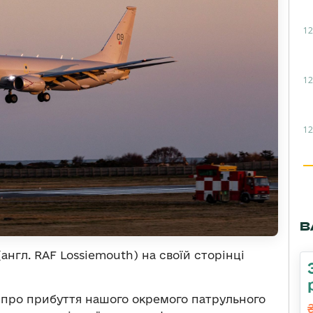
12
12
12
В
англ. RAF Lossiemouth) на своїй сторінці
 про прибуття нашого окремого патрульного