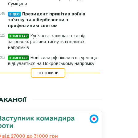
Сумщини
:49
Президент привітав воїнів
ВІДЕО
зв’язку та кібербезпеки з
професійним святом
:25
Куп’янськ залишається під
КОМЕНТАР
загрозою: росіяни тиснуть із кількох
напрямків
:03
Нові сили рф пішли в штурм: що
КОМЕНТАР
відбувається на Покровському напрямку
ВСІ НОВИНИ
АКАНСІЇ
Заступник командира
роти
від 27000 до 31000 грн