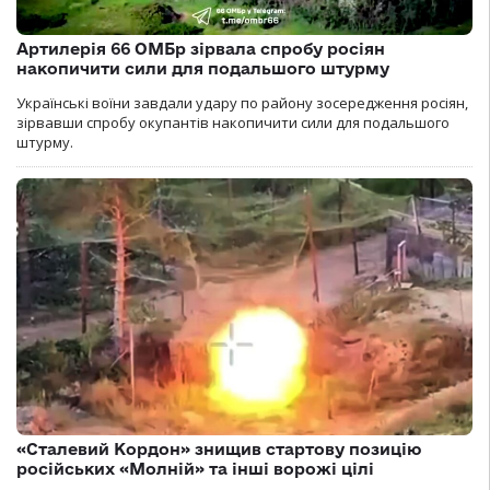
Артилерія 66 ОМБр зірвала спробу росіян
накопичити сили для подальшого штурму
Українські воїни завдали удару по району зосередження росіян,
зірвавши спробу окупантів накопичити сили для подальшого
штурму.
«Сталевий Кордон» знищив стартову позицію
російських «Молній» та інші ворожі цілі