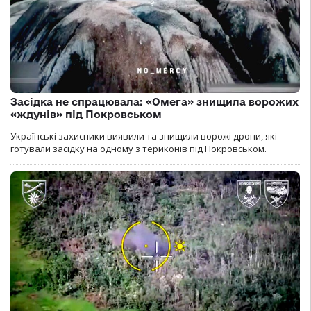
Засідка не спрацювала: «Омега» знищила ворожих
«ждунів» під Покровськом
Українські захисники виявили та знищили ворожі дрони, які
готували засідку на одному з териконів під Покровськом.