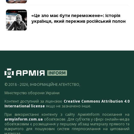
«Це зло має бути переможене»: історія
українця, який пережив російський полон
© 2018 - 2026, ІНФОРМАЦІЙНЕ АГЕНТСТВО,
Міністерство оборони України
Контент доступний за ліцензією
Creative Commons Attribution 4.0
International license
якщо не зазначено інше.
При використанні контенту з сайту АрміяInform посилання на
armyinform.com.ua
обов’язкове. Для суб’єктів у сфері онлайн-медіа
обов’язковим є розміщення у першому абзаці матеріалу прямого та
відкритого для пошукових систем гіперпосилання на цитований
матеріал.