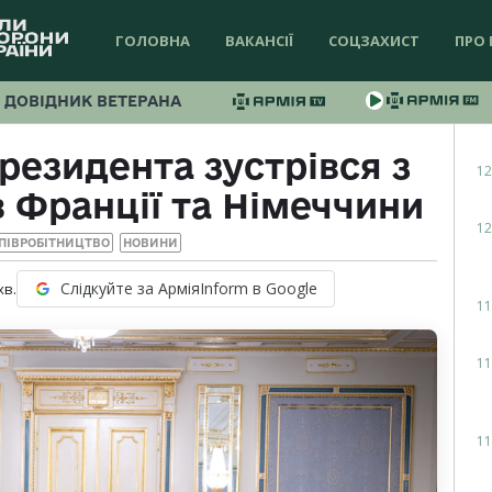
ГОЛОВНА
ВАКАНСІЇ
СОЦЗАХИСТ
ПРО 
ДОВІДНИК ВЕТЕРАНА
резидента зустрівся з
12
 Франції та Німеччини
12
ПІВРОБІТНИЦТВО
НОВИНИ
Слідкуйте за АрміяInform в Google
хв.
11
11
11