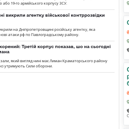
 або 19-го армійського корпусу ЗСУ.
і викрили агентку військової контррозвідки
крили на Дніпропетровщині російську агентку, яка
нові атаки рф по Павлоградському району.
корений: Третій корпус показав, шо на сьогодні
мана
казали, який вигляд нині має Лиман Краматорського району
досі утримують Сили оборони.