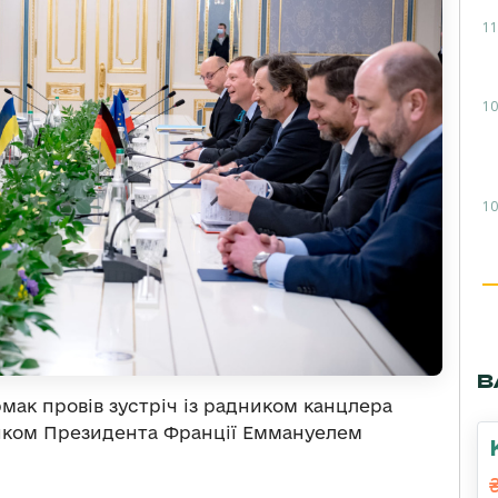
11
10
10
В
мак провів зустріч із радником канцлера
иком Президента Франції Еммануелем