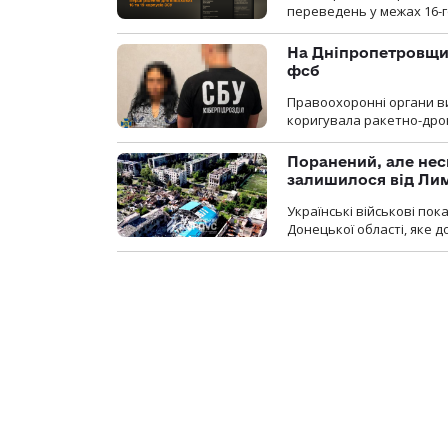
переведень у межах 16-го
На Дніпропетровщин
фсб
Правоохоронні органи ви
коригувала ракетно-дро
Поранений, але нес
залишилося від Ли
Українські військові по
Донецької області, яке 