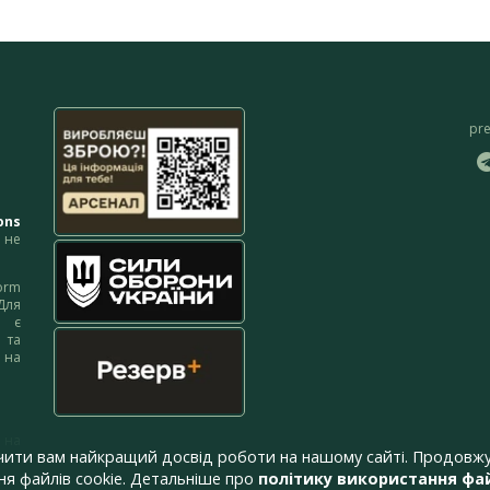
pr
ons
не
orm
Для
м є
 та
 на
 на
чити вам найкращий досвід роботи на нашому сайті. Продовжу
я файлів cookie. Детальніше про
політику використання фай