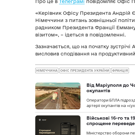
Про це в
Телеграмі
повідомляє Офіс П
«Керівник Офісу Президента Андрій Є
Німеччини з питань зовнішньої полі
радником Президента Франції Еммануе
візитом», – ідеться в повідомленні.
Зазначається, що на початку зустрічі 
висловив сподівання на продуктивний 
НІМЕЧЧИНА
ОФІС ПРЕЗИДЕНТА УКРАЇНИ
ФРАНЦІЯ
Від Маріуполя до Ч
окупантів
Оператори БПЛА підрозді
артерії окупантів на «с
Військові 16-го та 
спрощене перевед
Міністерство оборони п