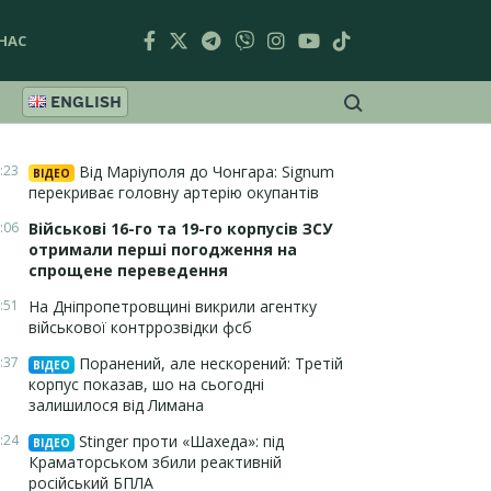
НАС
ENGLISH
:23
Від Маріуполя до Чонгара: Signum
ВІДЕО
перекриває головну артерію окупантів
:06
Військові 16-го та 19-го корпусів ЗСУ
отримали перші погодження на
спрощене переведення
:51
На Дніпропетровщині викрили агентку
військової контррозвідки фсб
:37
Поранений, але нескорений: Третій
ВІДЕО
корпус показав, шо на сьогодні
залишилося від Лимана
:24
Stinger проти «Шахеда»: під
ВІДЕО
Краматорськом збили реактивній
російський БПЛА