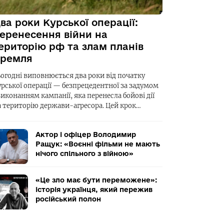
ва роки Курської операції:
еренесення війни на
ериторію рф та злам планів
ремля
ьогодні виповнюється два роки від початку
урської операції — безпрецедентної за задумом
виконанням кампанії, яка перенесла бойові дії
а територію держави-агресора. Цей крок…
Актор і офіцер Володимир
Ращук: «Воєнні фільми не мають
нічого спільного з війною»
«Це зло має бути переможене»:
історія українця, який пережив
російський полон