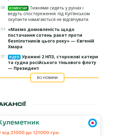
:08
Тижнями сидять у руїнах і
КОМЕНТАР
ведуть спостереження: під Куп’янськом
окупанти намагаються не відсвічувати
:54
«Маємо домовленість щодо
постачання сотень ракет проти
безпілотників цього року» — Євгеній
Хмара
:37
Уражені 2 НПЗ, сторожові катери
ВІДЕО
та судна російського тіньового флоту
— Президент
ВСІ НОВИНИ
АКАНСІЇ
Кулеметник
від 21000 до 121000 грн