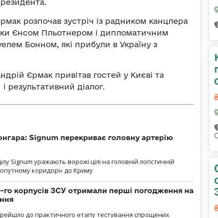
резидента.
рмак розпочав зустріч із радником канцлера
тики Єнсом Пльотнером і дипломатичним
лем Бонном, які прибули в Україну з
Андрій Єрмак привітав гостей у Києві та
і результативний діалог.
онгара: Signum перекриває головну артерію
лу Signum уражають ворожі цілі на головній логістичній
ухопутному коридорі» до Криму
19-го корпусів ЗСУ отримали перші погодження на
ення
ерейшло до практичного етапу тестування спрощених