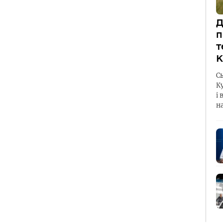
Д
п
т
К
С
К
і 
н