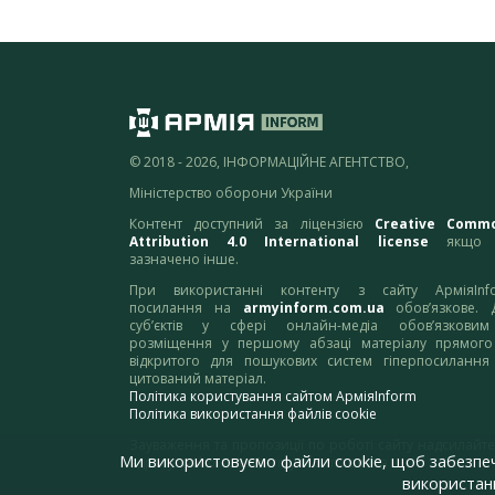
© 2018 - 2026, ІНФОРМАЦІЙНЕ АГЕНТСТВО,
Міністерство оборони України
Контент доступний за ліцензією
Creative Comm
Attribution 4.0 International license
якщо 
зазначено інше.
При використанні контенту з сайту АрміяInf
посилання на
armyinform.com.ua
обов’язкове. 
суб’єктів у сфері онлайн-медіа обов’язкови
розміщення у першому абзаці матеріалу прямого
відкритого для пошукових систем гіперпосилання
цитований матеріал.
Політика користування сайтом АрміяInform
Політика використання файлів cookie
Зауваження та пропозиції по роботі сайту надсилайте
Ми використовуємо файли cookie, щоб забезпе
адресу:
webmaster@armyinform.com.ua
використанн