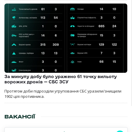
За минулу добу було уражено 61 точку вильоту
ворожих дронів — СБС ЗСУ
Протягом доби підрозділи угруповання СБС уразили/знищили
1902 цілі противника.
ВАКАНСІЇ