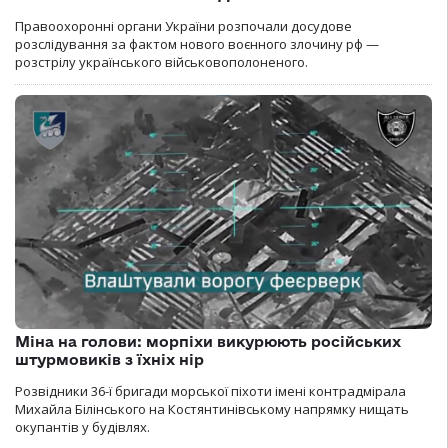
Правоохоронні органи України розпочали досудове
розслідування за фактом нового воєнного злочину рф —
розстрілу українського військовополоненого.
Міна на голови: морпіхи викурюють російських
штурмовиків з їхніх нір
Розвідники 36-ї бригади морської піхоти імені контрадмірала
Михайла Білінського на Костянтинівському напрямку нищать
окупантів у будівлях.