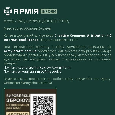
© 2018 - 2026, ІНФОРМАЦІЙНЕ АГЕНТСТВО,
Міністерство оборони України
Контент доступний за ліцензією
Creative Commons Attribution 4.0
International license
якщо не зазначено інше.
При використанні контенту з сайту АрміяInform посилання на
armyinform.com.ua
обов’язкове. Для суб’єктів у сфері онлайн-медіа
обов’язковим є розміщення у першому абзаці матеріалу прямого та
відкритого для пошукових систем гіперпосилання на цитований
матеріал.
Політика користування сайтом АрміяInform
Політика використання файлів cookie
Зауваження та пропозиції по роботі сайту надсилайте на адресу:
webmaster@armyinform.com.ua