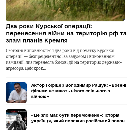
Два роки Курської операції:
перенесення війни на територію рф та
злам планів Кремля
Сьогодні виповнюється два роки від початку Курської
операції — безпрецедентної за задумом і виконанням
кампанії, яка перенесла бойові дії на територію держави-
агресора. Цей крок…
Актор і офіцер Володимир Ращук: «Воєнні
фільми не мають нічого спільного з
війною»
«Це зло має бути переможене»: історія
українця, який пережив російський полон