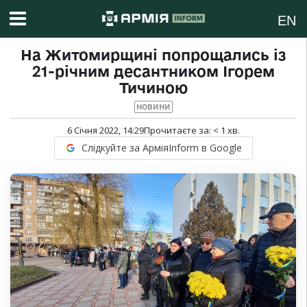
EN
На Житомирщині попрощались із
21-річним десантником Ігорем
Тичиною
НОВИНИ
6 Січня 2022, 14:29
Прочитаєте за:
< 1
хв.
Слідкуйте за АрміяInform в Google