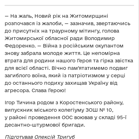
— На жаль, Новий рік на Житомирщині
розпочався із жалоби, — зазначив, звертаючись
до присутніх на траурному мітингу, голова
Житомирської обласної ради Володимир
Федоренко. — Війна з російським окупантом
знову забрала молоде життя. Це непомірна
втрата для родини нашого Героя та гірка звістка
для всієї області. Вічно пам’ятатимемо подвиг
загиблого воїна, який із патріотизмом у серці
до останнього подиху захищав Україну від
агресора. Слава Герою!
Ігор Тичина родом з Коростенського району,
випускник міського колегіуму ЗОШ № 10,
у районі проведення ООС воював у складі 95-ї
десантно-штурмової бригади.
Підготував Олексій Тригуб