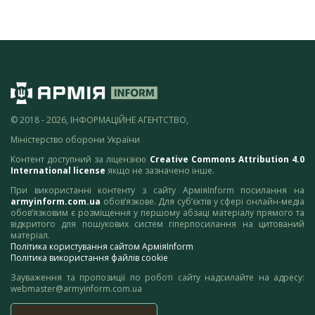
© 2018 - 2026, ІНФОРМАЦІЙНЕ АГЕНТСТВО,
Міністерство оборони України
Контент доступний за ліцензією
Creative Commons Attribution 4.0
International license
якщо не зазначено інше.
При використанні контенту з сайту АрміяInform посилання на
armyinform.com.ua
обов’язкове. Для суб’єктів у сфері онлайн-медіа
обов’язковим є розміщення у першому абзаці матеріалу прямого та
відкритого для пошукових систем гіперпосилання на цитований
матеріал.
Політика користування сайтом АрміяInform
Політика використання файлів cookie
Зауваження та пропозиції по роботі сайту надсилайте на адресу:
webmaster@armyinform.com.ua