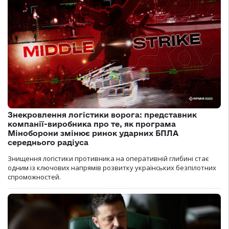
Знекровлення логістики ворога: представник
компанії-виробника про те, як програма
Міноборони змінює ринок ударних БПЛА
середнього радіуса
Знищення логістики противника на оперативній глибині стає
одним із ключових напрямів розвитку українських безпілотних
спроможностей.