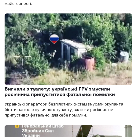
майстерності.
Вигнали з туалету: українські FPV змусили
росіянина припуститися фатальної помилки
Українські оператори безпілотних систем змусили окупанта
бігати навколо вуличного туалету, аж поки росіянин не
припустився фатальної для себе помилки.