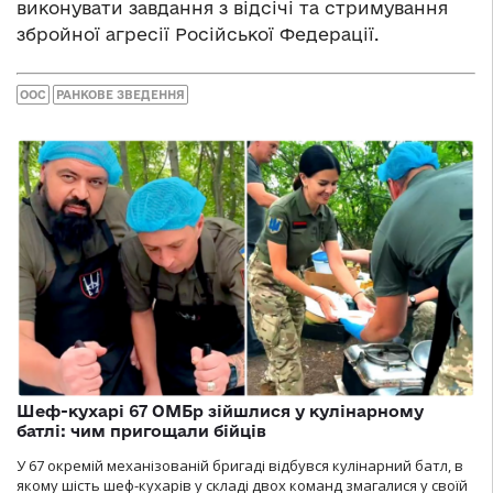
виконувати завдання з відсічі та стримування
збройної агресії Російської Федерації.
ООС
РАНКОВЕ ЗВЕДЕННЯ
Шеф-кухарі 67 ОМБр зійшлися у кулінарному
батлі: чим пригощали бійців
У 67 окремій механізованій бригаді відбувся кулінарний батл, в
якому шість шеф-кухарів у складі двох команд змагалися у своїй