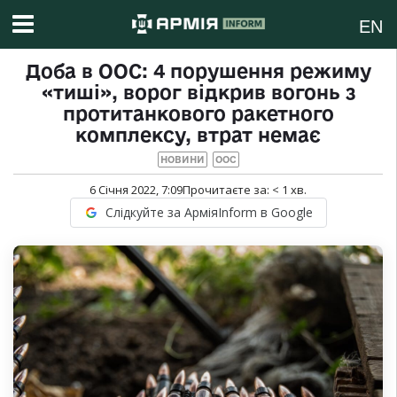
EN
Доба в ООС: 4 порушення режиму
«тиші», ворог відкрив вогонь з
протитанкового ракетного
комплексу, втрат немає
НОВИНИ
ООС
6 Січня 2022, 7:09
Прочитаєте за:
< 1
хв.
Слідкуйте за АрміяInform в Google