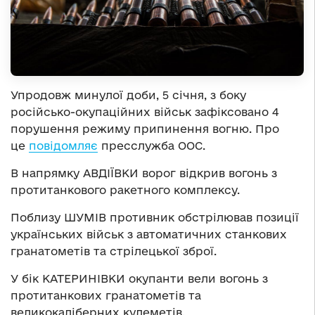
Упродовж минулої доби, 5 січня, з боку
російсько-окупаційних військ зафіксовано 4
порушення режиму припинення вогню. Про
це
повідомляє
пресслужба ООС.
В напрямку АВДІЇВКИ ворог відкрив вогонь з
протитанкового ракетного комплексу.
Поблизу ШУМІВ противник обстрілював позиції
українських військ з автоматичних станкових
гранатометів та стрілецької зброї.
У бік КАТЕРИНІВКИ окупанти вели вогонь з
протитанкових гранатометів та
великокаліберних кулеметів.