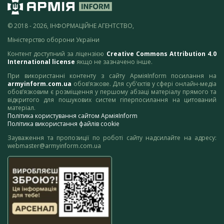
© 2018 - 2026, ІНФОРМАЦІЙНЕ АГЕНТСТВО,
Міністерство оборони України
Контент доступний за ліцензією
Creative Commons Attribution 4.0
International license
якщо не зазначено інше.
При використанні контенту з сайту АрміяInform посилання на
armyinform.com.ua
обов’язкове. Для суб’єктів у сфері онлайн-медіа
обов’язковим є розміщення у першому абзаці матеріалу прямого та
відкритого для пошукових систем гіперпосилання на цитований
матеріал.
Політика користування сайтом АрміяInform
Політика використання файлів cookie
Зауваження та пропозиції по роботі сайту надсилайте на адресу:
webmaster@armyinform.com.ua