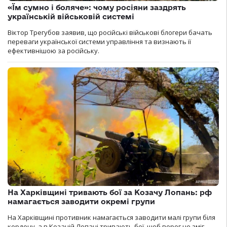
«Їм сумно і боляче»: чому росіяни заздрять
українській військовій системі
Віктор Трегубов заявив, що російські військові блогери бачать
переваги української системи управління та визнають її
ефективнішою за російську.
На Харківщині тривають бої за Козачу Лопань: рф
намагається заводити окремі групи
На Харківщині противник намагається заводити малі групи біля
кордону, а в Козачій Лопані тривають бої, щоб ворог не зміг