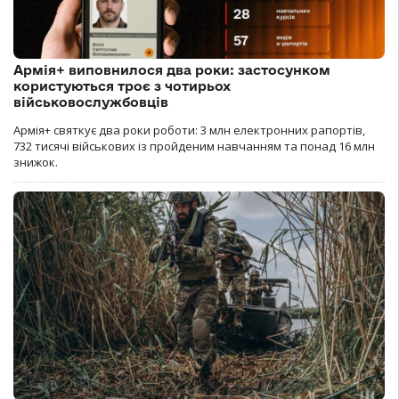
Армія+ виповнилося два роки: застосунком
користуються троє з чотирьох
військовослужбовців
Армія+ святкує два роки роботи: 3 млн електронних рапортів,
732 тисячі військових із пройденим навчанням та понад 16 млн
знижок.