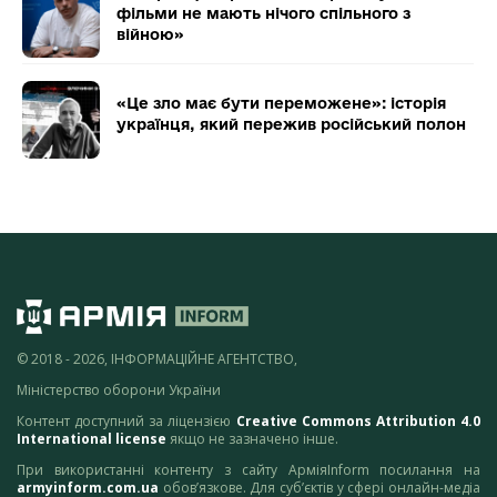
фільми не мають нічого спільного з
війною»
«Це зло має бути переможене»: історія
українця, який пережив російський полон
© 2018 - 2026, ІНФОРМАЦІЙНЕ АГЕНТСТВО,
Міністерство оборони України
Контент доступний за ліцензією
Creative Commons Attribution 4.0
International license
якщо не зазначено інше.
При використанні контенту з сайту АрміяInform посилання на
armyinform.com.ua
обов’язкове. Для суб’єктів у сфері онлайн-медіа