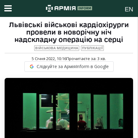
EN
Львівські військові кардіохірурги
провели в новорічну ніч
надскладну операцію на серці
ВІЙСЬКОВА МЕДИЦИНА
ПУБЛІКАЦІЇ
5 Січня 2022, 10:16
Прочитаєте за:
3
хв.
Слідкуйте за АрміяInform в Google