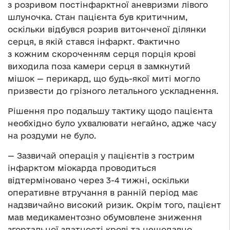
з розривом постінфарктної аневризми лівого
шлуночка. Стан пацієнта був критичним,
оскільки відбувся розрив витонченої ділянки
серця, в якій стався інфаркт. Фактично
з кожним скороченням серця порція крові
виходила поза камери серця в замкнутий
мішок — перикард, що будь-якої миті могло
призвести до грізного летального ускладнення.
Рішення про подальшу тактику щодо пацієнта
необхідно було ухвалювати негайно, адже часу
на роздуми не було.
— Зазвичай операція у пацієнтів з гострим
інфарктом міокарда проводиться
відтерміновано через 3-4 тижні, оскільки
оперативне втручання в ранній період має
надзвичайно високий ризик. Окрім того, пацієнт
мав медикаментозно обумовлене зниження
згортальної здатності крові та нещодавно