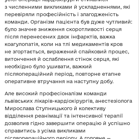
з численними викликами й ускладненнями, які
перевіряли професійність і злагодженість
команди. Організм пацієнта був дуже чутливий:
було значне зниження скоротливості серця
після перенесених двох інфарктів, важка
коагулопатія, коли на тлі медикаментів кров
не згортається, виражений спайковий процес,
витончення й ослаблення стінок серця, які
необхідно було ушивати, важкий
післяопераційний період, повторне етапне
оперативне втручання на наступну добу.
Але високий професіоналізм команди
львівських лікарів-кардіохірургів, анестезіолога
Мирослава Ступницького й колективу
відділення реанімації та інтенсивної терапії
дозволив гідно завершити операцію й успішно
справитись з усіма викликами
післяопераційного періоду. А головне —