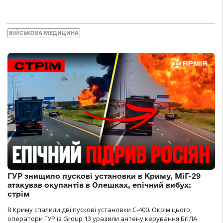
ВІЙСЬКОВА МЕДИЦИНА
ГУР знищило пускові установки в Криму, МіГ-29
атакував окупантів в Олешках, епічний вибух:
стрім
В Криму спалили дві пускові установки С-400. Окрім цього,
оператори ГУР із Group 13 уразили антену керування БпЛА