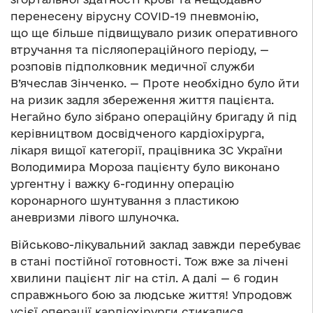
перенесену вірусну COVID-19 пневмонію,
що ще більше підвищувало ризик оперативного
втручання та післяопераційного періоду, —
розповів підполковник медичної служби
В’ячеслав Зінченко. — Проте необхідно було йти
на ризик задля збереження життя пацієнта.
Негайно було зібрано операційну бригаду й під
керівництвом досвідченого кардіохірурга,
лікаря вищої категорії, працівника ЗС України
Володимира Мороза пацієнту було виконано
ургентну і важку 6-годинну операцію
коронарного шунтування з пластикою
аневризми лівого шлуночка.
Військово-лікувальний заклад завжди перебуває
в стані постійної готовності. Тож вже за лічені
хвилини пацієнт ліг на стіл. А далі — 6 годин
справжнього бою за людське життя! Упродовж
усієї операції кардіохірурги стикалися