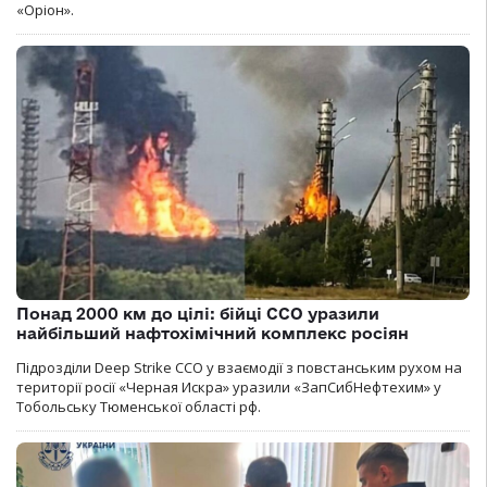
«Оріон».
Понад 2000 км до цілі: бійці ССО уразили
найбільший нафтохімічний комплекс росіян
Підрозділи Deep Strike ССО у взаємодії з повстанським рухом на
території росії «Черная Искра» уразили «ЗапСибНефтехим» у
Тобольську Тюменської області рф.