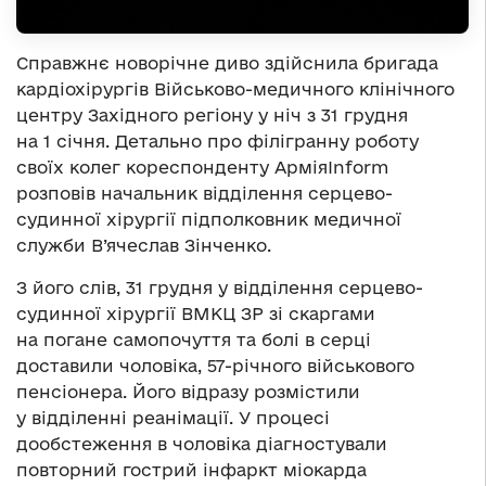
Справжнє новорічне диво здійснила бригада
кардіохірургів Військово-медичного клінічного
центру Західного регіону у ніч з 31 грудня
на 1 січня. Детально про філігранну роботу
своїх колег кореспонденту АрміяInform
розповів начальник відділення серцево-
судинної хірургії підполковник медичної
служби В’ячеслав Зінченко.
З його слів, 31 грудня у відділення серцево-
судинної хірургії ВМКЦ ЗР зі скаргами
на погане самопочуття та болі в серці
доставили чоловіка, 57-річного військового
пенсіонера. Його відразу розмістили
у відділенні реанімації. У процесі
дообстеження в чоловіка діагностували
повторний гострий інфаркт міокарда