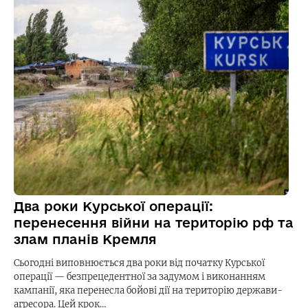
Два роки Курської операції:
перенесення війни на територію рф та
злам планів Кремля
Сьогодні виповнюється два роки від початку Курської
операції — безпрецедентної за задумом і виконанням
кампанії, яка перенесла бойові дії на територію держави-
агресора. Цей крок…