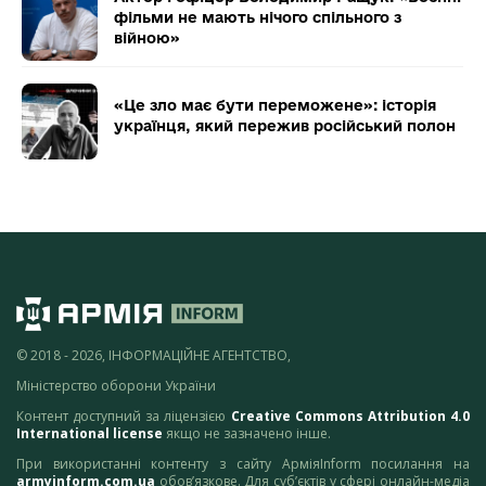
фільми не мають нічого спільного з
війною»
«Це зло має бути переможене»: історія
українця, який пережив російський полон
© 2018 - 2026, ІНФОРМАЦІЙНЕ АГЕНТСТВО,
Міністерство оборони України
Контент доступний за ліцензією
Creative Commons Attribution 4.0
International license
якщо не зазначено інше.
При використанні контенту з сайту АрміяInform посилання на
armyinform.com.ua
обов’язкове. Для суб’єктів у сфері онлайн-медіа