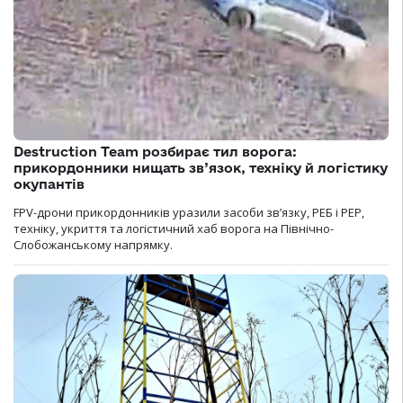
Destruction Team розбирає тил ворога:
прикордонники нищать зв’язок, техніку й логістику
окупантів
FPV-дрони прикордонників уразили засоби зв’язку, РЕБ і РЕР,
техніку, укриття та логістичний хаб ворога на Північно-
Слобожанському напрямку.