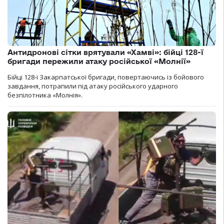
Антидронові сітки врятували «Хамві»: бійці 128-ї
бригади пережили атаку російської «Молнії»
Бійці 128-ї Закарпатської бригади, повертаючись із бойового
завдання, потрапили під атаку російського ударного
безпілотника «Молнія».