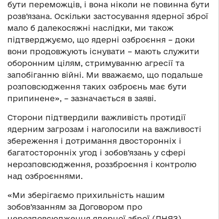
бути переможців, і вона ніколи не повинна бути
розв’язана. Оскільки застосування ядерної зброї
мало б далекосяжні наслідки, ми також
підтверджуємо, що ядерні озброєння – доки
вони продовжують існувати – мають служити
оборонним цілям, стримуванню агресії та
запобіганню війні. Ми вважаємо, що подальше
розповсюдження таких озброєнь має бути
припинене», – зазначається в заяві.
Сторони підтвердили важливість протидії
ядерним загрозам і наголосили на важливості
збереження і дотримання двосторонніх і
багатосторонніх угод і зобов’язань у сфері
нерозповсюдження, роззброєння і контролю
над озброєннями.
«Ми зберігаємо прихильність нашим
зобов’язанням за Договором про
нерозповсюдження ядерної зброї (ДНЯЗ),