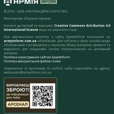
© 2018 - 2026, ІНФОРМАЦІЙНЕ АГЕНТСТВО,
Міністерство оборони України
Контент доступний за ліцензією
Creative Commons Attribution 4.0
International license
якщо не зазначено інше.
При використанні контенту з сайту АрміяInform посилання на
armyinform.com.ua
обов’язкове. Для суб’єктів у сфері онлайн-медіа
обов’язковим є розміщення у першому абзаці матеріалу прямого та
відкритого для пошукових систем гіперпосилання на цитований
матеріал.
Політика користування сайтом АрміяInform
Політика використання файлів cookie
Зауваження та пропозиції по роботі сайту надсилайте на адресу:
webmaster@armyinform.com.ua