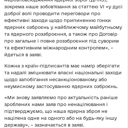
зокрема наше зобов’язання за статтею VI «у дусі
доброї волі проводити переговори про
ефективні заходи щодо припиненню гонки
ядерних озброєнь у найближчому майбутньому
та ядерного роззброєння, а також про Договір
про загальне і повне роззброєння під суворим
та ефективним міжнародним контролем», –
йдеться в заяві.
Кожна з країн-підписантів має намір зберігати
та надалі зміцнювати власні національні заходи
щодо запобігання несанкціонованому або
неумисному застосуванню ядерних озброєнь.
«Ми знову заявляємо про актуальність раніше
зроблених нами заяв про ненацілювання і
підтверджуємо, що наша ядерна зброя не
націлена одне на одного або на будь-яку іншу
державу», – зазначається в заяві.