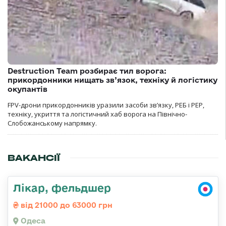
Destruction Team розбирає тил ворога:
прикордонники нищать зв’язок, техніку й логістику
окупантів
FPV-дрони прикордонників уразили засоби зв’язку, РЕБ і РЕР,
техніку, укриття та логістичний хаб ворога на Північно-
Слобожанському напрямку.
ВАКАНСІЇ
Лікар, фельдшер
від 21000 до 63000 грн
Одеса