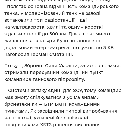
і полягає основна відмінність командирського
танка. У модернізований танк на заводі
встановили три радіостанції ‒ дві
на ультракороткі хвилі та одну ‒ короткі
з дальністю дії до 500 км. Для автономного
живлення апаратури було встановлено
додатковий енерго-агрегат потужністю 3 КВт, ‒
наголосив Герман Сметанін.
По суті, Збройні Сили України, за його словами,
отримали пересувний командний пункт
командира танкового підрозділу.
‒ Системи зв’язку єдині для ЗСУ, тому командир
має змогу спілкуватися з усіма видами
бронетехніки — БТР, БМП, командними
пунктами. Як засвідчили типові випробування
на полігоні, ухвалені й реалізовані
працівниками ХБТЗ рішення виявилися