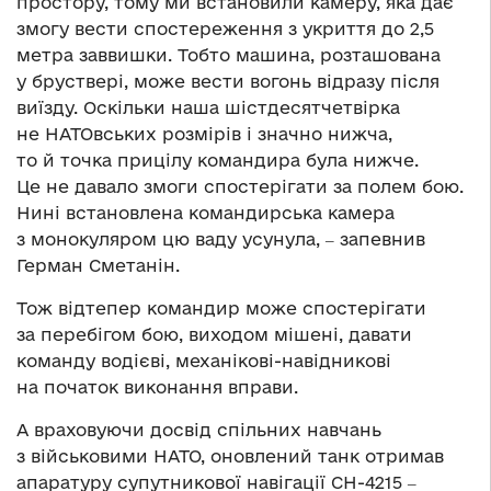
простору, тому ми встановили камеру, яка дає
змогу вести спостереження з укриття до 2,5
метра заввишки. Тобто машина, розташована
у бруствері, може вести вогонь відразу після
виїзду. Оскільки наша шістдесятчетвірка
не НАТОвських розмірів і значно нижча,
то й точка прицілу командира була нижче.
Це не давало змоги спостерігати за полем бою.
Нині встановлена командирська камера
з монокуляром цю ваду усунула, ‒ запевнив
Герман Сметанін.
Тож відтепер командир може спостерігати
за перебігом бою, виходом мішені, давати
команду водієві, механікові-навідникові
на початок виконання вправи.
А враховуючи досвід спільних навчань
з військовими НАТО, оновлений танк отримав
апаратуру супутникової навігації CH-4215 ‒