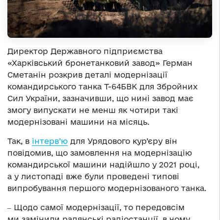
Директор Державного підприємства
«Харківський бронетанковий завод» Герман
Сметанін розкрив деталі модернізації
командирського танка Т-64БВК для Збройних
Сил України, зазначивши, що нині завод має
змогу випускати не менш як чотири такі
модернізовані машини на місяць.
Так, в
інтерв’ю
для Урядового кур’єру він
повідомив, що замовлення на модернізацію
командирської машини надійшло у 2021 році,
а у листопаді вже були проведені типові
випробування першого модернізованого танка.
‒ Щодо самої модернізації, то передовсім
ми замінили радянські радіостанції, в чому