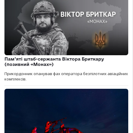
Пам’яті штаб-сержанта Віктора Бриткару
(позивний «Монах»)
Прикордонник опанував фах оператора безпілотних авіаційних
комплексів.