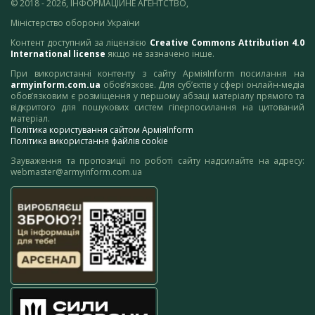
© 2018 - 2026, ІНФОРМАЦІЙНЕ АГЕНТСТВО,
Міністерство оборони України
Контент доступний за ліцензією
Creative Commons Attribution 4.0
International license
якщо не зазначено інше.
При використанні контенту з сайту АрміяInform посилання на
armyinform.com.ua
обов’язкове. Для суб’єктів у сфері онлайн-медіа
обов’язковим є розміщення у першому абзаці матеріалу прямого та
відкритого для пошукових систем гіперпосилання на цитований
матеріал.
Політика користування сайтом АрміяInform
Політика використання файлів cookie
Зауваження та пропозиції по роботі сайту надсилайте на адресу:
webmaster@armyinform.com.ua