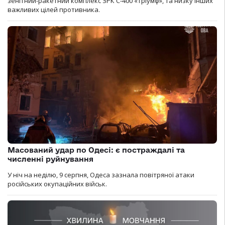
зенітний-ракетний комплекс ЗРК С-400 «Тріумф», та низку інших
важливих цілей противника.
Масований удар по Одесі: є постраждалі та
численні руйнування
У ніч на неділю, 9 серпня, Одеса зазнала повітряної атаки
російських окупаційних військ.