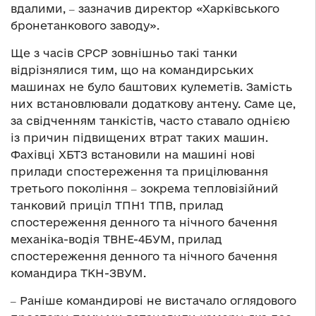
вдалими, ‒ зазначив директор «Харківського
бронетанкового заводу».
Ще з часів СРСР зовнішньо такі танки
відрізнялися тим, що на командирських
машинах не було баштових кулеметів. Замість
них встановлювали додаткову антену. Саме це,
за свідченням танкістів, часто ставало однією
із причин підвищених втрат таких машин.
Фахівці ХБТЗ встановили на машині нові
прилади спостереження та прицілювання
третього покоління ‒ зокрема тепловізійний
танковий приціл ТПН1 ТПВ, прилад
спостереження денного та нічного бачення
механіка-водія ТВНЕ-4БУМ, прилад
спостереження денного та нічного бачення
командира ТКН-ЗВУМ.
‒ Раніше командирові не вистачало оглядового