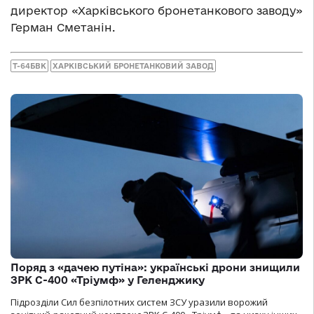
директор «Харківського бронетанкового заводу»
Герман Сметанін.
Т-64БВК
ХАРКІВСЬКИЙ БРОНЕТАНКОВИЙ ЗАВОД
Поряд з «дачею путіна»: українські дрони знищили
ЗРК С-400 «Тріумф» у Геленджику
Підрозділи Сил безпілотних систем ЗСУ уразили ворожий