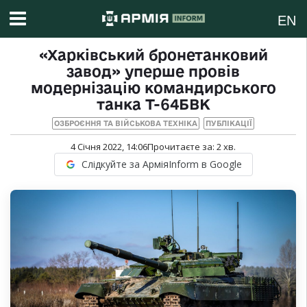
EN
«Харківський бронетанковий
завод» уперше провів
модернізацію командирського
танка Т-64БВК
ОЗБРОЄННЯ ТА ВІЙСЬКОВА ТЕХНІКА
ПУБЛІКАЦІЇ
4 Січня 2022, 14:06
Прочитаєте за:
2
хв.
Слідкуйте за АрміяInform в Google