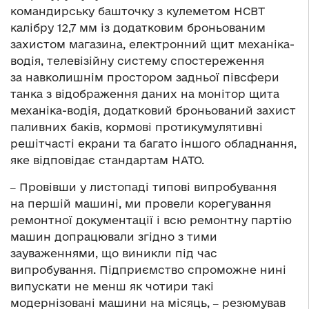
командирську башточку з кулеметом НСВТ
калібру 12,7 мм із додатковим броньованим
захистом магазина, електронний щит механіка-
водія, телевізійну систему спостереження
за навколишнім простором задньої півсфери
танка з відображення даних на монітор щита
механіка-водія, додатковий броньований захист
паливних баків, кормові протикумулятивні
решітчасті екрани та багато іншого обладнання,
яке відповідає стандартам НАТО.
‒ Провівши у листопаді типові випробування
на першій машині, ми провели корегування
ремонтної документації і всю ремонтну партію
машин допрацювали згідно з тими
зауваженнями, що виникли під час
випробування. Підприємство спроможне нині
випускати не менш як чотири такі
модернізовані машини на місяць, ‒ резюмував