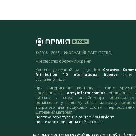
© 2018 - 2026, ІНФОРМАЦІЙНЕ АГЕНТСТВО,
Міністерство оборони України
Контент доступний за ліцензією
Creative Comm
Attribution 4.0 International license
якщо 
зазначено інше.
При використанні контенту з сайту АрміяInf
посилання на
armyinform.com.ua
обов’язкове. 
суб’єктів у сфері онлайн-медіа обов’язкови
розміщення у першому абзаці матеріалу прямого
відкритого для пошукових систем гіперпосилання
цитований матеріал.
Політика користування сайтом АрміяInform
Політика використання файлів cookie
Зауваження та пропозиції по роботі сайту надсилайте
Ми використовуємо файли cookie, щоб забезпе
адресу:
webmaster@armyinform.com.ua