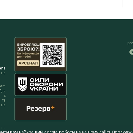
pr
ons
не
orm
Для
м є
 та
 на
 на
чити вам найкращий досвід роботи на нашому сайті. Продовжу