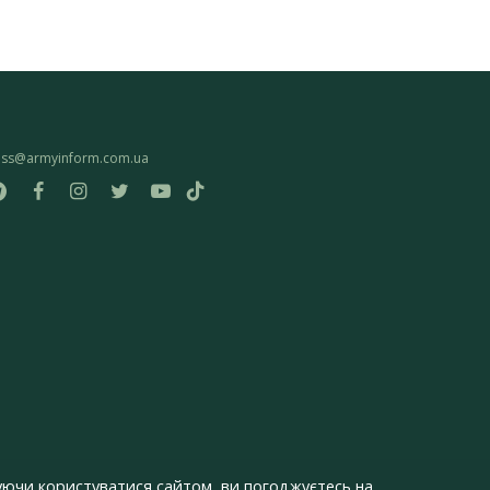
ess@armyinform.com.ua
ючи користуватися сайтом, ви погоджуєтесь на