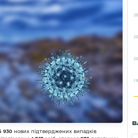
20
20
20
19
В
5 930
нових підтверджених випадків