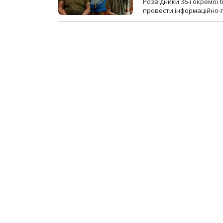
Розвідники 36-ї окремої 
провести інформаційно-п