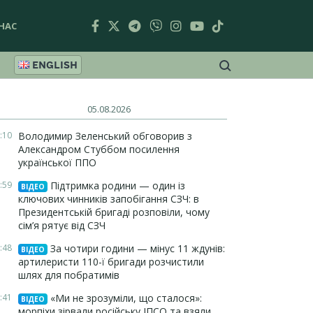
НАС
ENGLISH
05.08.2026
:10
Володимир Зеленський обговорив з
Александром Стуббом посилення
української ППО
:59
Підтримка родини — один із
ВІДЕО
ключових чинників запобігання СЗЧ: в
Президентській бригаді розповіли, чому
сім’я рятує від СЗЧ
:48
За чотири години — мінус 11 ждунів:
ВІДЕО
артилеристи 110-ї бригади розчистили
шлях для побратимів
:41
«Ми не зрозуміли, що сталося»:
ВІДЕО
морпіхи зірвали російську ІПСО та взяли