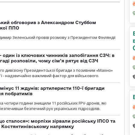
кий обговорив з Александром Стуббом
ької ППО
димир Зеленський провів розмову з Президентом Фінляндії
 один із ключових чинників запобігання СЗЧ: в
аді розповіли, чому сім’я рятує від СЗЧ
го дивізіону Президентської бригади з позивним «Махно»
м'ї - надзвичайно важливий фактор для військового.
мінус 11 ждунів: артилеристи 110-ї бригади
ля побратимів
а чотири години знищили 11 російських FPV-дронів, які
абезпечивши безпечний рух українських підрозділів.
що сталося»: морпіхи зірвали російську ІПСО та
а Костянтинівському напрямку