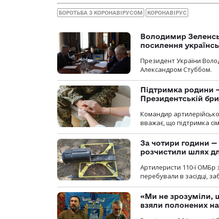
БОРОТЬБА З КОРОНАВІРУСОМ
КОРОНАВІРУС
Володимир Зеленсь
посилення українс
Президент України Воло
Александром Стуббом.
Підтримка родини —
Президентській бриг
Командир артилерійсько
вважає, що підтримка сі
За чотири години — 
розчистили шлях д
Артилеристи 110-ї ОМБр з
перебували в засідці, з
«Ми не зрозуміли, 
взяли полонених н