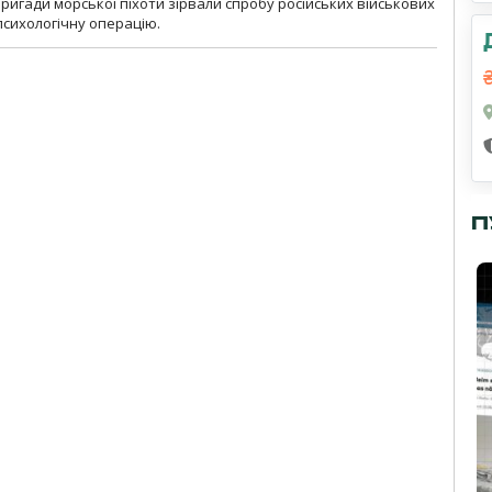
бригади морської піхоти зірвали спробу російських військових
сихологічну операцію.
П