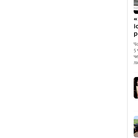
«
і
р
Ч
5
ч
л