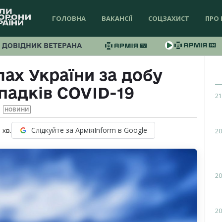
ГОЛОВНА
ВАКАНСІЇ
СОЦЗАХИСТ
ПРО 
ДОВІДНИК ВЕТЕРАНА
ах України за добу
падків COVID-19
21
НОВИНИ
Слідкуйте за АрміяInform в Google
1
хв.
20
20
20