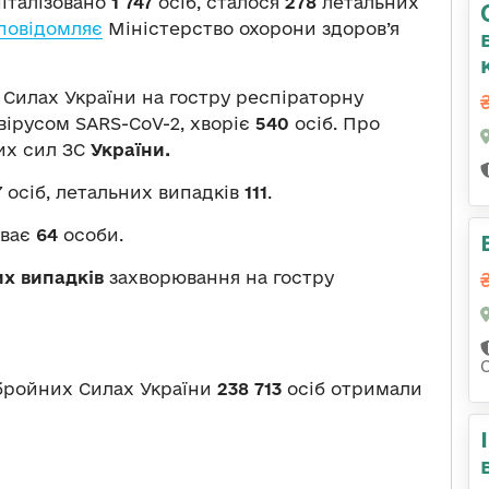
піталізовано
1 747
осіб, сталося
278
летальних
повідомляє
Міністерство охорони здоров’я
 Силах України на гостру респіраторну
вірусом SARS-CoV-2, хворіє
540
осіб. Про
их сил ЗС
України.
 осіб, летальних випадків
111
.
уває
64
особи.
их випадків
захворювання на гостру
С
Збройних Силах України
238 713
осіб отримали