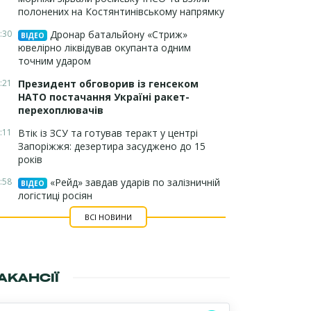
полонених на Костянтинівському напрямку
:30
Дронар батальйону «Стриж»
ВІДЕО
ювелірно ліквідував окупанта одним
точним ударом
:21
Президент обговорив із генсеком
НАТО постачання Україні ракет-
перехоплювачів
:11
Втік із ЗСУ та готував теракт у центрі
Запоріжжя: дезертира засуджено до 15
років
:58
«Рейд» завдав ударів по залізничній
ВІДЕО
логістиці росіян
ВСІ НОВИНИ
АКАНСІЇ