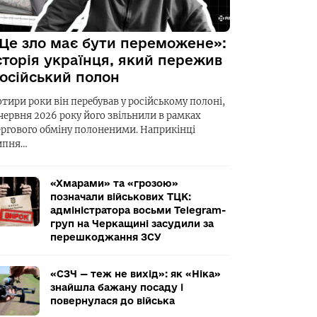
Це зло має бути переможене»:
сторія українця, який пережив
осійський полон
отири роки він перебував у російському полоні,
 червня 2026 року його звільнили в рамках
ергового обміну полоненими. Наприкінці
ипня…
«Хмарами» та «грозою»
позначали військових ТЦК:
адміністратора восьми Telegram-
груп на Черкащині засудили за
перешкоджання ЗСУ
«СЗЧ — теж не вихід»: як «Ніка»
знайшла бажану посаду і
повернулася до війська