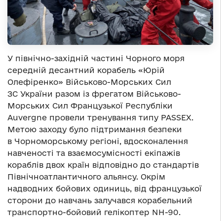
У північно-західній частині Чорного моря
середній десантний корабель «Юрій
Олефіренко» Військово-Морських Сил
ЗС України разом із фрегатом Військово-
Морських Сил Французької Республіки
Auvergne провели тренування типу PASSEX.
Метою заходу було підтримання безпеки
в Чорноморському регіоні, вдосконалення
навченості та взаємосумісності екіпажів
кораблів двох країн відповідно до стандартів
Північноатлантичного альянсу. Окрім
надводних бойових одиниць, від французької
сторони до навчань залучався корабельний
транспортно-бойовий гелікоптер NH-90.