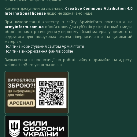
Контент доступний за ліцензією
Creative Commons Attribution 4.0
International license
якщо не зазначено інше.
При використанні контенту з сайту АрміяInform посилання на
armyinform.com.ua
обов’язкове. Для суб’єктів у сфері онлайн-медіа
обов’язковим є розміщення у першому абзаці матеріалу прямого та
відкритого для пошукових систем гіперпосилання на цитований
матеріал.
Політика користування сайтом АрміяInform
Політика використання файлів cookie
Зауваження та пропозиції по роботі сайту надсилайте на адресу:
webmaster@armyinform.com.ua