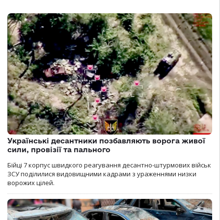
Українські десантники позбавляють ворога живої
сили, провізії та пального
Бійці 7 корпус швидкого реагування десантно-штурмових військ
ЗСУ поділилися видовищними кадрами з ураженнями низки
ворожих цілей.