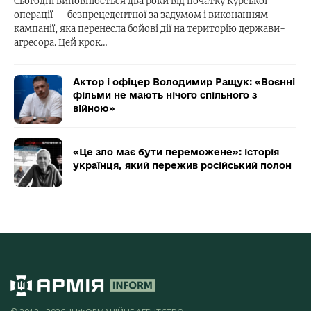
Сьогодні виповнюється два роки від початку Курської
операції — безпрецедентної за задумом і виконанням
кампанії, яка перенесла бойові дії на територію держави-
агресора. Цей крок…
Актор і офіцер Володимир Ращук: «Воєнні
фільми не мають нічого спільного з
війною»
«Це зло має бути переможене»: історія
українця, який пережив російський полон