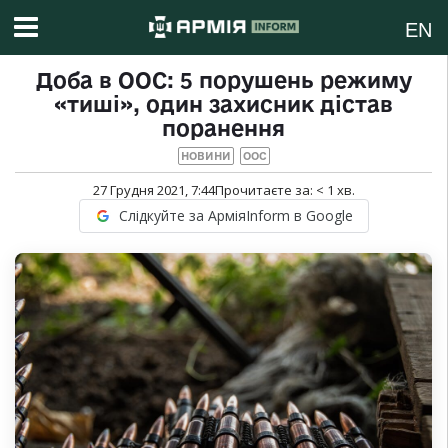
EN
Доба в ООС: 5 порушень режиму
«тиші», один захисник дістав
поранення
НОВИНИ
ООС
27 Грудня 2021, 7:44
Прочитаєте за:
< 1
хв.
Слідкуйте за АрміяInform в Google