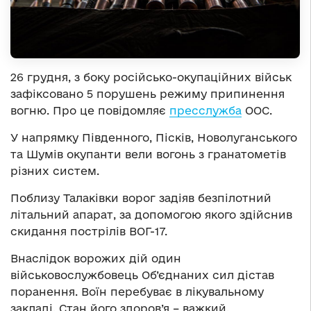
26 грудня, з боку російсько-окупаційних військ
зафіксовано 5 порушень режиму припинення
вогню. Про це повідомляє
пресслужба
ООС.
У напрямку Південного, Пісків, Новолуганського
та Шумів окупанти вели вогонь з гранатометів
різних систем.
Поблизу Талаківки ворог задіяв безпілотний
літальний апарат, за допомогою якого здійснив
скидання пострілів ВОГ-17.
Внаслідок ворожих дій один
військовослужбовець Об’єднаних сил дістав
поранення. Воїн перебуває в лікувальному
закладі. Стан його здоров’я – важкий.