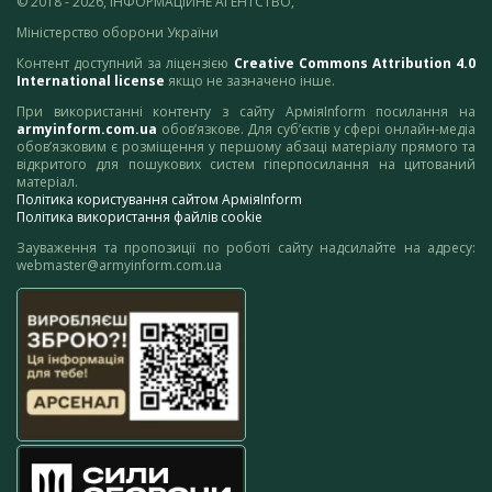
© 2018 - 2026, ІНФОРМАЦІЙНЕ АГЕНТСТВО,
Міністерство оборони України
Контент доступний за ліцензією
Creative Commons Attribution 4.0
International license
якщо не зазначено інше.
При використанні контенту з сайту АрміяInform посилання на
armyinform.com.ua
обов’язкове. Для суб’єктів у сфері онлайн-медіа
обов’язковим є розміщення у першому абзаці матеріалу прямого та
відкритого для пошукових систем гіперпосилання на цитований
матеріал.
Політика користування сайтом АрміяInform
Політика використання файлів cookie
Зауваження та пропозиції по роботі сайту надсилайте на адресу:
webmaster@armyinform.com.ua