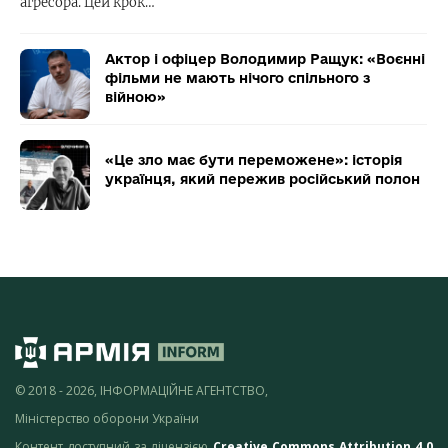
агресора. Цей крок…
Актор і офіцер Володимир Ращук: «Воєнні
фільми не мають нічого спільного з
війною»
«Це зло має бути переможене»: історія
українця, який пережив російський полон
© 2018 - 2026, ІНФОРМАЦІЙНЕ АГЕНТСТВО,
Міністерство оборони України
Контент доступний за ліцензією
Creative Commons Attribution 4.0