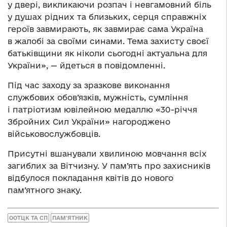
у двері, викликаючи розпач і невгамовний біль
у душах рідних та близьких, серця справжніх
героїв завмирають, як завмирає сама Україна
в жалобі за своїми синами. Тема захисту своєї
батьківщини як ніколи сьогодні актуальна для
України», — йдеться в повідомленні.
Під час заходу за зразкове виконання
службових обов’язків, мужність, сумління
і патріотизм ювілейною медаллю «30-річчя
Збройних Сил України» нагороджено
військовослужбовців.
Присутні вшанували хвилиною мовчання всіх
загиблих за Вітчизну. У пам’ять про захисників
відбулося покладання квітів до нового
пам’ятного знаку.
ООТЦК ТА СП
ПАМ'ЯТНИК