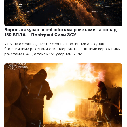
Ворог атакував вночі шістьма ракетами та понад
150 БПЛА — Повітряні Сили ЗСУ
У ніч на 8 серпня (з 18:00 7 серпня) противник атакував
балістичними ракетами «Іскандер-М» та зенітними керованими
ракетами С-400, а також 151 ударним БПЛА.