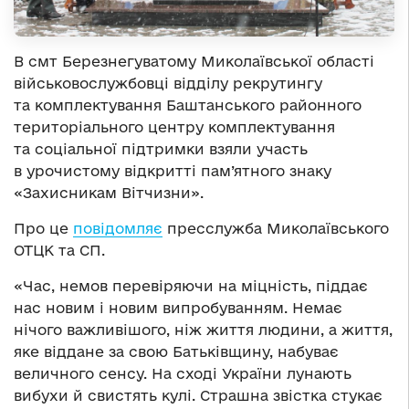
В смт Березнегуватому Миколаївської області
військовослужбовці відділу рекрутингу
та комплектування Баштанського районного
територіального центру комплектування
та соціальної підтримки взяли участь
в урочистому відкритті пам’ятного знаку
«Захисникам Вітчизни».
Про це
повідомляє
пресслужба Миколаївського
ОТЦК та СП.
«Час, немов перевіряючи на міцність, піддає
нас новим і новим випробуванням. Немає
нічого важливішого, ніж життя людини, а життя,
яке віддане за свою Батьківщину, набуває
величного сенсу. На сході України лунають
вибухи й свистять кулі. Страшна звістка стукає