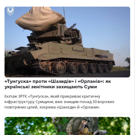
«Тунгуска» проти «Шахедів» і «Орланів»: як
українські зенітники захищають Суми
Екіпаж ЗРГК «Тунгуска», який прикриває критичну
інфраструктуру Сумщини, вже знищив понад 30 ворожих
повітряних цілей, зокрема «Шахеди» й «Орлани».