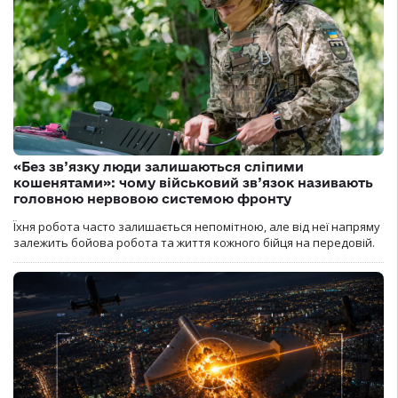
«Без зв’язку люди залишаються сліпими
кошенятами»: чому військовий зв’язок називають
головною нервовою системою фронту
Їхня робота часто залишається непомітною, але від неї напряму
залежить бойова робота та життя кожного бійця на передовій.