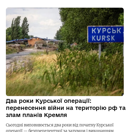
Два роки Курської операції:
перенесення війни на територію рф та
злам планів Кремля
Сьогодні виповнюється два роки від початку Курської
операції — безпрецедентної за задумом і виконанням