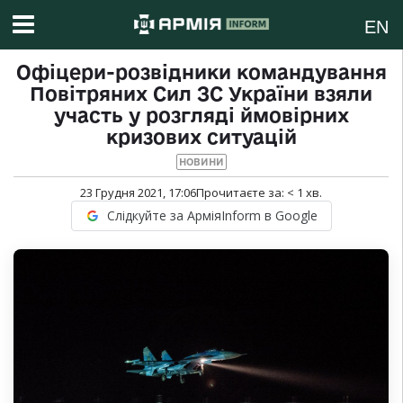
EN
Офіцери-розвідники командування
Повітряних Сил ЗС України взяли
участь у розгляді ймовірних
кризових ситуацій
НОВИНИ
23 Грудня 2021, 17:06
Прочитаєте за:
< 1
хв.
Слідкуйте за АрміяInform в Google