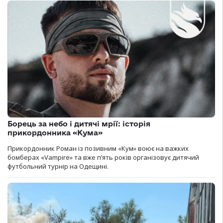
Борець за небо і дитячі мрії: історія
прикордонника «Кума»
Прикордонник Роман із позивним «Кум» воює на важких
бомберах «Vampire» та вже п’ять років організовує дитячий
футбольний турнір на Одещині.