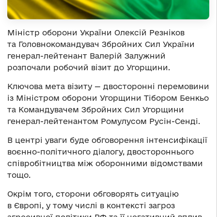
Міністр оборони України Олексій Резніков
та Головнокомандувач Збройних Сил України
генерал-лейтенант Валерій Залужний
розпочали робочий візит до Угорщини.
Ключова мета візиту — двосторонні перемовини
із Міністром оборони Угорщини Тібором Бенкьо
та Командувачем Збройних Сил Угорщини
генерал-лейтенантом Ромулусом Русін-Сенді.
В центрі уваги буде обговорення інтенсифікації
воєнно-політичного діалогу, двостороннього
співробітництва між оборонними відомствами
тощо.
Окрім того, сторони обговорять ситуацію
в Європі, у тому числі в контексті загроз
агресивної політики РФ та її негативний вплив