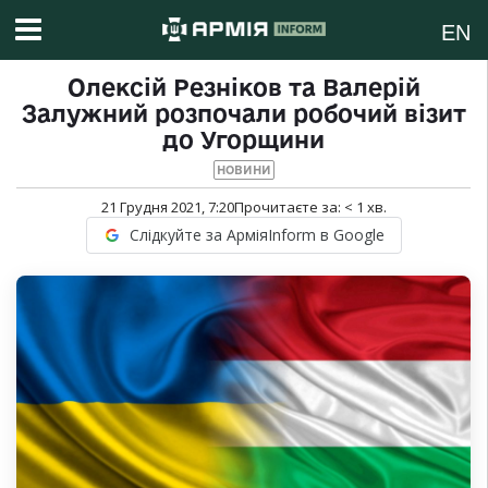
EN
Олексій Резніков та Валерій
Залужний розпочали робочий візит
до Угорщини
НОВИНИ
21 Грудня 2021, 7:20
Прочитаєте за:
< 1
хв.
Слідкуйте за АрміяInform в Google