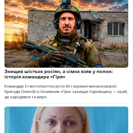
Знищив шістьох росіян, а сімох взяв у полон:
історія командира «Гіря»
Командир 3-ї мотопіхотної роти 43-ї окремої механізованої
бригади Олексій із позивним «Гіря» захищає Харківщину — край,
де народився та виріс.