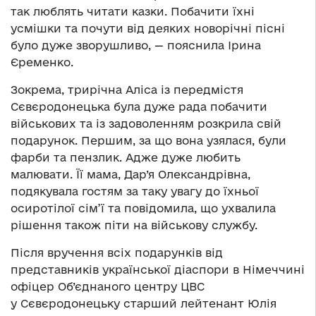
так люблять читати казки. Побачити їхні
усмішки та почути від деяких новорічні пісні
було дуже зворушливо, — пояснила Ірина
Єременко.
Зокрема, трирічна Аліса із передмістя
Сєвєродонецька була дуже рада побачити
військових та із задоволенням розкрила свій
подарунок. Першим, за що вона узялася, були
фарби та пензлик. Адже дуже любить
малювати. Її мама, Дар’я Олександрівна,
подякувала гостям за таку увагу до їхньої
осиротілої сім’ї та повідомила, що ухвалила
рішення також піти на військову службу.
Після вручення всіх подарунків від
представників української діаспори в Німеччині
офіцер Об’єднаного центру ЦВС
у Сєвєродонецьку старший лейтенант Юлія