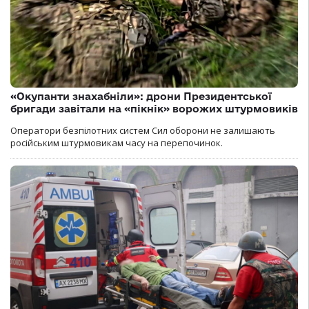
«Окупанти знахабніли»: дрони Президентської
бригади завітали на «пікнік» ворожих штурмовиків
Оператори безпілотних систем Сил оборони не залишають
російським штурмовикам часу на перепочинок.