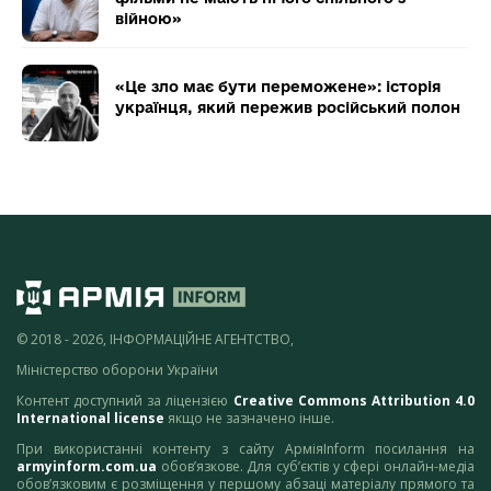
війною»
«Це зло має бути переможене»: історія
українця, який пережив російський полон
© 2018 - 2026, ІНФОРМАЦІЙНЕ АГЕНТСТВО,
Міністерство оборони України
Контент доступний за ліцензією
Creative Commons Attribution 4.0
International license
якщо не зазначено інше.
При використанні контенту з сайту АрміяInform посилання на
armyinform.com.ua
обов’язкове. Для суб’єктів у сфері онлайн-медіа
обов’язковим є розміщення у першому абзаці матеріалу прямого та