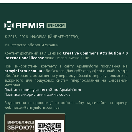
© 2018 - 2026, ІНФОРМАЦІЙНЕ АГЕНТСТВО,
Міністерство оборони України
Контент доступний за ліцензією
Creative Commons Attribution 4.0
International license
якщо не зазначено інше.
При використанні контенту з сайту АрміяInform посилання на
armyinform.com.ua
обов’язкове. Для суб’єктів у сфері онлайн-медіа
обов’язковим є розміщення у першому абзаці матеріалу прямого та
відкритого для пошукових систем гіперпосилання на цитований
матеріал.
Політика користування сайтом АрміяInform
Політика використання файлів cookie
Зауваження та пропозиції по роботі сайту надсилайте на адресу:
webmaster@armyinform.com.ua