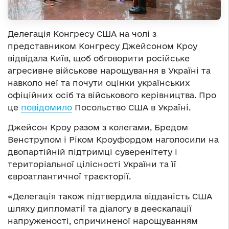
Делегація Конгресу США на чолі з
представником Конгресу Джейсоном Кроу
відвідала Київ, щоб обговорити російське
агресивне військове нарощування в Україні та
навколо неї та почути оцінки українських
офіційних осіб та військового керівництва. Про
це
повідомило
Посольство США в Україні.
Джейсон Кроу разом з колегами, Бредом
Венструпом і Ріком Кроуфордом наголосили на
двопартійній підтримці суверенітету і
територіальної цілісності України та її
євроатлантичної траєкторії.
«Делегація також підтвердила відданість США
шляху дипломатії та діалогу в деескалації
напруженості, спричиненої нарощуванням