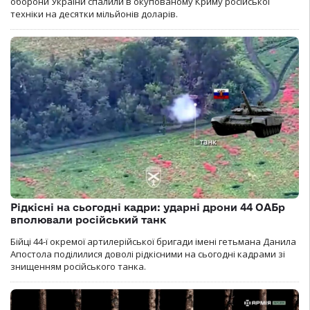
оборони України спалили в окупованому Криму російської
техніки на десятки мільйонів доларів.
Рідкісні на сьогодні кадри: ударні дрони 44 ОАБр
вполювали російський танк
Бійці 44-ї окремої артилерійської бригади імені гетьмана Данила
Апостола поділилися доволі рідкісними на сьогодні кадрами зі
знищенням російського танка.