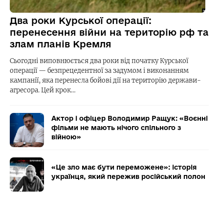
Два роки Курської операції:
перенесення війни на територію рф та
злам планів Кремля
Сьогодні виповнюється два роки від початку Курської
операції — безпрецедентної за задумом і виконанням
кампанії, яка перенесла бойові дії на територію держави-
агресора. Цей крок…
Актор і офіцер Володимир Ращук: «Воєнні
фільми не мають нічого спільного з
війною»
«Це зло має бути переможене»: історія
українця, який пережив російський полон