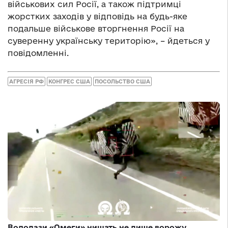
військових сил Росії, а також підтримці
жорстких заходів у відповідь на будь-яке
подальше військове вторгнення Росії на
суверенну українську територію», – йдеться у
повідомленні.
АГРЕСІЯ РФ
КОНГРЕС США
ПОСОЛЬСТВО США
Водолази «Омеги» нищать не лише ворожу