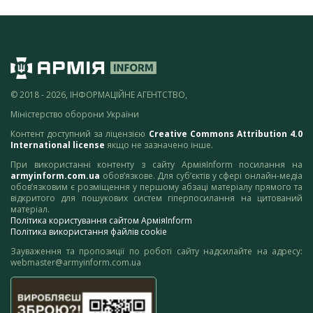
© 2018 - 2026, ІНФОРМАЦІЙНЕ АГЕНТСТВО,
Міністерство оборони України
Контент доступний за ліцензією
Creative Commons Attribution 4.0
International license
якщо не зазначено інше.
При використанні контенту з сайту АрміяInform посилання на
armyinform.com.ua
обов’язкове. Для суб’єктів у сфері онлайн-медіа
обов’язковим є розміщення у першому абзаці матеріалу прямого та
відкритого для пошукових систем гіперпосилання на цитований
матеріал.
Політика користування сайтом АрміяInform
Політика використання файлів cookie
Зауваження та пропозиції по роботі сайту надсилайте на адресу:
webmaster@armyinform.com.ua