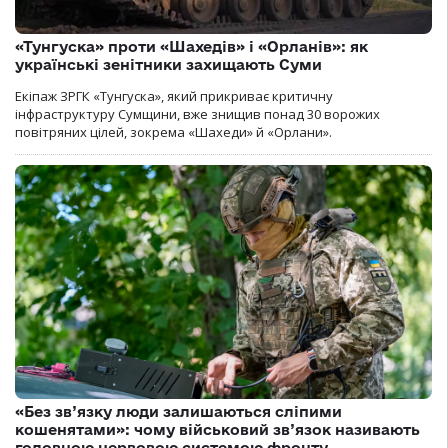
«Тунгуска» проти «Шахедів» і «Орланів»: як
українські зенітники захищають Суми
Екіпаж ЗРГК «Тунгуска», який прикриває критичну
інфраструктуру Сумщини, вже знищив понад 30 ворожих
повітряних цілей, зокрема «Шахеди» й «Орлани».
«Без зв’язку люди залишаються сліпими
кошенятами»: чому військовий зв’язок називають
головною нервовою системою фронту