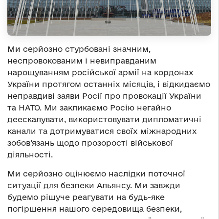
Ми серйозно стурбовані значним,
неспровокованим і невиправданим
нарощуванням російської армії на кордонах
України протягом останніх місяців, і відкидаємо
неправдиві заяви Росії про провокації України
та НАТО. Ми закликаємо Росію негайно
деескалувати, використовувати дипломатичні
канали та дотримуватися своїх міжнародних
зобов’язань щодо прозорості військової
діяльності.
Ми серйозно оцінюємо наслідки поточної
ситуації для безпеки Альянсу. Ми завжди
будемо рішуче реагувати на будь-яке
погіршення нашого середовища безпеки,