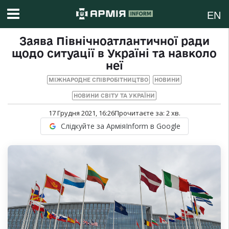
EN
Заява Північноатлантичної ради
щодо ситуації в Україні та навколо
неї
МІЖНАРОДНЕ СПІВРОБІТНИЦТВО
НОВИНИ
НОВИНИ СВІТУ ТА УКРАЇНИ
17 Грудня 2021, 16:26
Прочитаєте за:
2
хв.
Слідкуйте за АрміяInform в Google