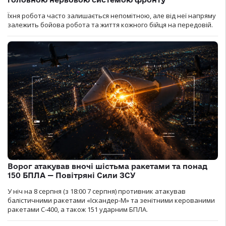
Їхня робота часто залишається непомітною, але від неї напряму
залежить бойова робота та життя кожного бійця на передовій.
Ворог атакував вночі шістьма ракетами та понад
150 БПЛА — Повітряні Сили ЗСУ
У ніч на 8 серпня (з 18:00 7 серпня) противник атакував
балістичними ракетами «Іскандер-М» та зенітними керованими
ракетами С-400, а також 151 ударним БПЛА.