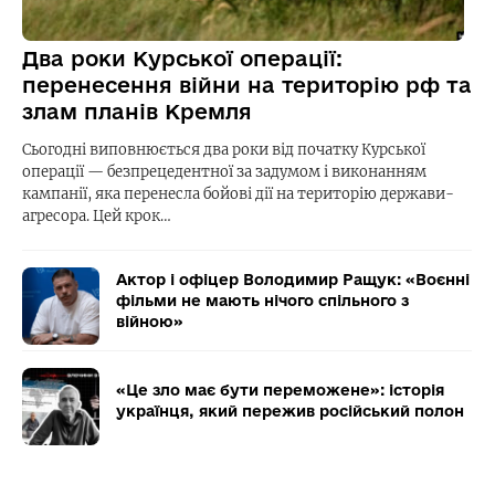
Два роки Курської операції:
перенесення війни на територію рф та
злам планів Кремля
Сьогодні виповнюється два роки від початку Курської
операції — безпрецедентної за задумом і виконанням
кампанії, яка перенесла бойові дії на територію держави-
агресора. Цей крок…
Актор і офіцер Володимир Ращук: «Воєнні
фільми не мають нічого спільного з
війною»
«Це зло має бути переможене»: історія
українця, який пережив російський полон