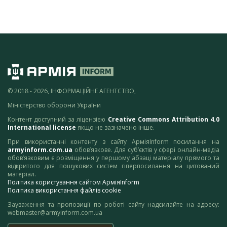
© 2018 - 2026, ІНФОРМАЦІЙНЕ АГЕНТСТВО,
Міністерство оборони України
Контент доступний за ліцензією
Creative Commons Attribution 4.0
International license
якщо не зазначено інше.
При використанні контенту з сайту АрміяInform посилання на
armyinform.com.ua
обов’язкове. Для суб’єктів у сфері онлайн-медіа
обов’язковим є розміщення у першому абзаці матеріалу прямого та
відкритого для пошукових систем гіперпосилання на цитований
матеріал.
Політика користування сайтом АрміяInform
Політика використання файлів cookie
Зауваження та пропозиції по роботі сайту надсилайте на адресу:
webmaster@armyinform.com.ua