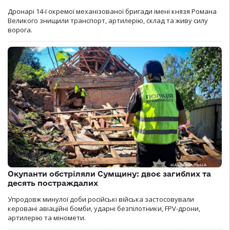
Дронарі 14-ї окремої механізованої бригади імені князя Романа
Великого знищили транспорт, артилерію, склад та живу силу
ворога.
Окупанти обстріляли Сумщину: двоє загиблих та
десять постраждалих
Упродовж минулої доби російські війська застосовували
керовані авіаційні бомби, ударні безпілотники, FPV-дрони,
артилерію та міномети.