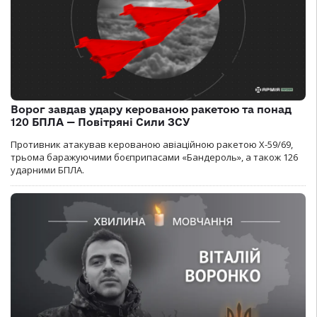
Ворог завдав удару керованою ракетою та понад
120 БПЛА — Повітряні Сили ЗСУ
Противник атакував керованою авіаційною ракетою Х-59/69,
трьома баражуючими боєприпасами «Бандероль», а також 126
ударними БПЛА.