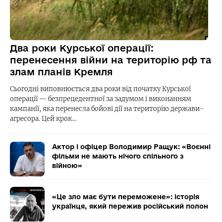
Два роки Курської операції:
перенесення війни на територію рф та
злам планів Кремля
Сьогодні виповнюється два роки від початку Курської
операції — безпрецедентної за задумом і виконанням
кампанії, яка перенесла бойові дії на територію держави-
агресора. Цей крок…
Актор і офіцер Володимир Ращук: «Воєнні
фільми не мають нічого спільного з
війною»
«Це зло має бути переможене»: історія
українця, який пережив російський полон