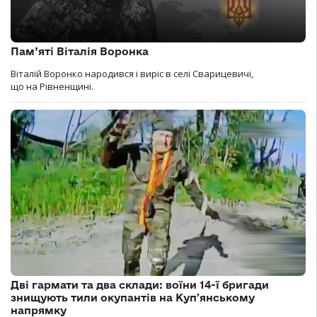
Пам’яті Віталія Воронка
Віталій Воронко народився і виріс в селі Сварицевичі,
що на Рівненщині.
Дві гармати та два склади: воїни 14-ї бригади
знищують тили окупантів на Купʼянському
напрямку