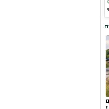
П
Д
п