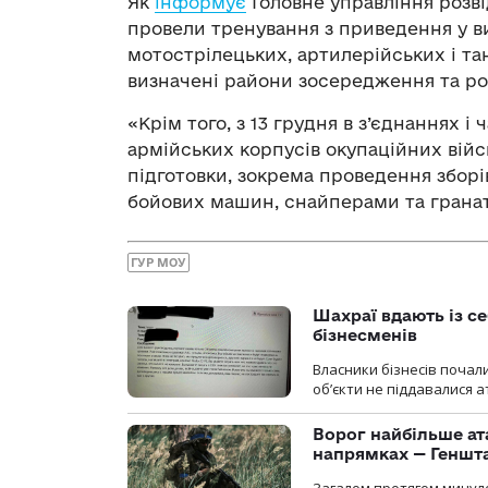
Як
інформує
Головне управління розві
провели тренування з приведення у ви
мотострілецьких, артилерійських і тан
визначені райони зосередження та ро
«Крім того, з 13 грудня в з’єднаннях і 
армійських корпусів окупаційних війс
підготовки, зокрема проведення зборі
бойових машин, снайперами та гранат
ГУР МОУ
Шахраї вдають із се
бізнесменів
Власники бізнесів почал
об’єкти не піддавалися 
Ворог найбільше ат
напрямках — Геншт
Загалом протягом минуло