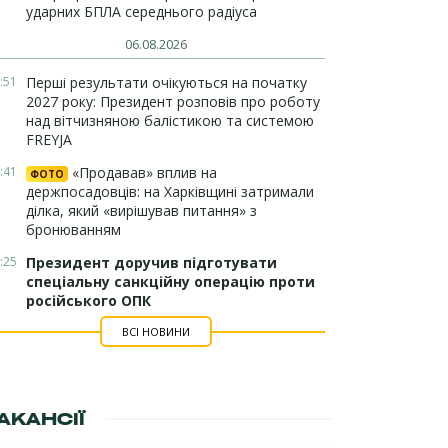
ударних БПЛА середнього радіуса
06.08.2026
:51
Перші результати очікуються на початку
2027 року: Президент розповів про роботу
над вітчизняною балістикою та системою
FREYJA
:41
«Продавав» вплив на
ФОТО
держпосадовців: на Харківщині затримали
ділка, який «вирішував питання» з
бронюванням
:25
Президент доручив підготувати
спеціальну санкційну операцію проти
російського ОПК
ВСІ НОВИНИ
АКАНСІЇ