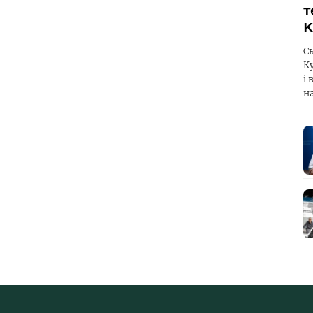
т
К
С
К
і 
н