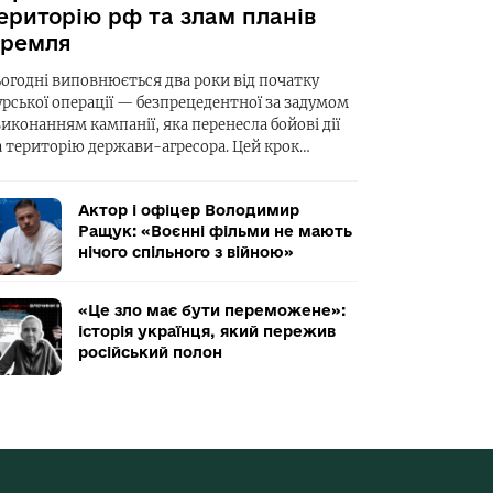
ериторію рф та злам планів
ремля
ьогодні виповнюється два роки від початку
урської операції — безпрецедентної за задумом
виконанням кампанії, яка перенесла бойові дії
а територію держави-агресора. Цей крок…
Актор і офіцер Володимир
Ращук: «Воєнні фільми не мають
нічого спільного з війною»
«Це зло має бути переможене»:
історія українця, який пережив
російський полон