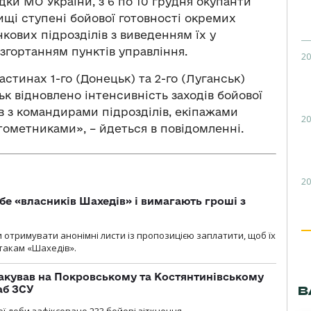
дки МО України, з 6 по 10 грудня окупанти
щі ступені бойової готовності окремих
кових підрозділів з виведенням їх у
згортанням пунктів управління.
20
частинах 1-го (Донецьк) та 2-го (Луганськ)
ьк відновлено інтенсивність заходів бойової
в з командирами підрозділів, екіпажами
20
ометниками», – йдеться в повідомленні.
20
бе «власників Шахедів» і вимагають гроші з
и отримувати анонімні листи із пропозицією заплатити, щоб їх
атакам «Шахедів».
акував на Покровському та Костянтинівському
аб ЗСУ
В
ї доби зафіксовано 233 бойові зіткнення.