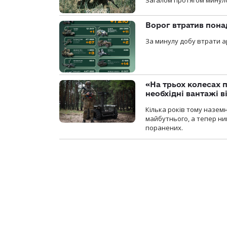
Ворог втратив пона
За минулу добу втрати ар
«На трьох колесах 
необхідні вантажі 
Кілька років тому назем
майбутнього, а тепер ни
поранених.