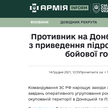
#НОВИНИ
ДОВІДНИК РЕКРУТА
Противник на Донб
з приведення підро
бойової го
14 Грудня 2021, 12:55
Прочитаєте за:
< 
Командування ЗС РФ нарощує заходи з
завдань оперативного угруповання ро
окупованій території в Донецькій та Л