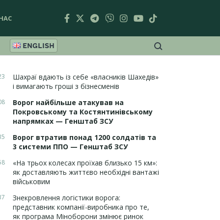
НАС
ENGLISH
23
Шахраї вдають із себе «власників Шахедів»
і вимагають гроші з бізнесменів
08
Ворог найбільше атакував на
Покровському та Костянтинівському
напрямках — Генштаб ЗСУ
35
Ворог втратив понад 1200 солдатів та
3 системи ППО — Генштаб ЗСУ
58
«На трьох колесах проїхав близько 15 км»:
як доставляють життєво необхідні вантажі
військовим
37
Знекровлення логістики ворога:
представник компанії-виробника про те,
як програма Міноборони змінює ринок