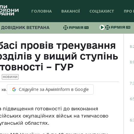
ГОЛОВНА
ВАКАНСІЇ
СОЦЗАХИСТ
ПРО 
ДОВІДНИК ВЕТЕРАНА
асі провів тренування
8:
зділів у вищий ступінь
8:
товності – ГУР
НОВИНИ
7:
Слідкуйте за АрміяInform в Google
1
хв.
6:
 підвищення готовності до виконання
сійських окупаційних військ на тимчасово
6:
уганській областях.