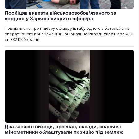
Пообіцяв вивезти військовозобов’язаного за
кордон: у Харкові викрито офіцера
Повідомлено про підозру офіцеру штабу одного з батальйонів
оперативного призначення Національної гвардії України за ч. 3
ст. 332 КК України.
Два запасні виходи, арсенал, склади, спальня:
мінометники облаштували позицію під землею