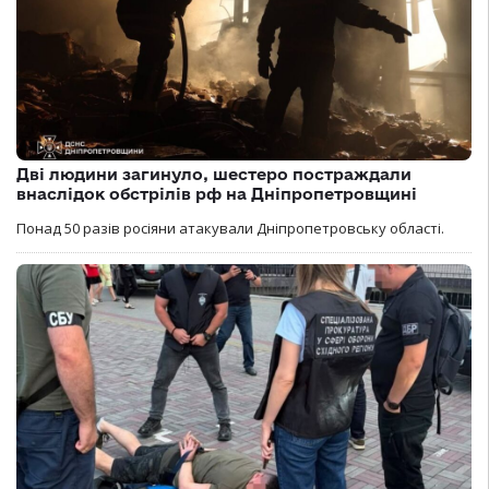
Дві людини загинуло, шестеро постраждали
внаслідок обстрілів рф на Дніпропетровщині
Понад 50 разів росіяни атакували Дніпропетровську області.