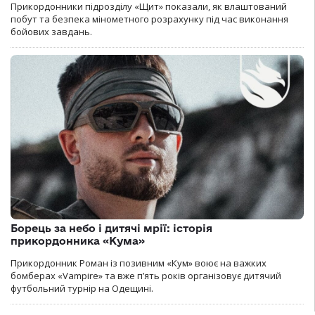
Прикордонники підрозділу «Щит» показали, як влаштований
побут та безпека мінометного розрахунку під час виконання
бойових завдань.
Борець за небо і дитячі мрії: історія
прикордонника «Кума»
Прикордонник Роман із позивним «Кум» воює на важких
бомберах «Vampire» та вже п’ять років організовує дитячий
футбольний турнір на Одещині.