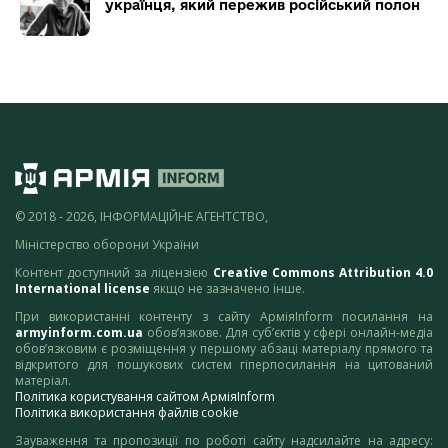
українця, який пережив російський полон
© 2018 - 2026, ІНФОРМАЦІЙНЕ АГЕНТСТВО,
Міністерство оборони України
Контент доступний за ліцензією
Creative Commons Attribution 4.0
International license
якщо не зазначено інше.
При використанні контенту з сайту АрміяInform посилання на
armyinform.com.ua
обов’язкове. Для суб’єктів у сфері онлайн-медіа
обов’язковим є розміщення у першому абзаці матеріалу прямого та
відкритого для пошукових систем гіперпосилання на цитований
матеріал.
Політика користування сайтом АрміяInform
Політика використання файлів cookie
Зауваження та пропозиції по роботі сайту надсилайте на адресу: