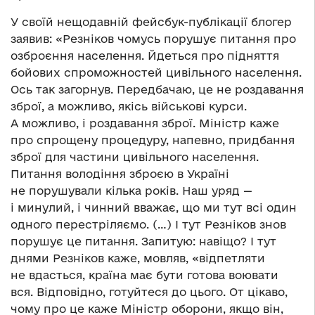
У своїй нещодавній фейсбук-публікації блогер
заявив: «Резніков чомусь порушує питання про
озброєння населення. Йдеться про підняття
бойових спроможностей цивільного населення.
Ось так загорнув. Передбачаю, це не роздавання
зброї, а можливо, якісь військові курси.
А можливо, і роздавання зброї. Міністр каже
про спрощену процедуру, напевно, придбання
зброї для частини цивільного населення.
Питання володіння зброєю в Україні
не порушували кілька років. Наш уряд —
і минулий, і чинний вважає, що ми тут всі один
одного перестріляємо. (…) І тут Резніков знов
порушує це питання. Запитую: навіщо? І тут
днями Резніков каже, мовляв, «відпетляти
не вдасться, країна має бути готова воювати
вся. Відповідно, готуйтеся до цього. От цікаво,
чому про це каже Міністр оборони, якщо він,