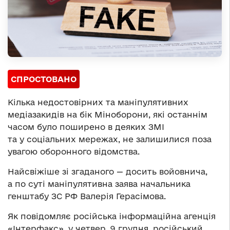
СПРОСТОВАНО
Кілька недостовірних та маніпулятивних
медіазакидів на бік Міноборони, які останнім
часом було поширено в деяких ЗМІ
та у соціальних мережах, не залишилися поза
увагою оборонного відомства.
Найсвіжіше зі згаданого — досить войовнича,
а по суті маніпулятивна заява начальника
генштабу ЗС РФ Валерія Герасімова.
Як повідомляє російська інформаційна агенція
«Інтерфакс», у четвер, 9 грудня, російський