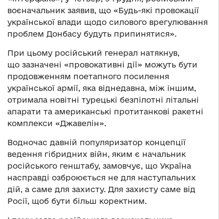
воєначальник заявив, що «Будь-які провокації
української влади щодо силового врегулювання
проблем Донбасу будуть припинятися».
При цьому російський генерал натякнув,
що зазначені «провокативні дії» можуть бути
продовженням поетапного посилення
української армії, яка віднедавна, між іншим,
отримала новітні турецькі безпілотні літальні
апарати та американські протитанкові ракетні
комплекси «Джавелін».
Водночас давній популяризатор концепції
ведення гібридних війн, яким є начальник
російського генштабу, замовчує, що Україна
насправді озброюється не для наступальних
дій, а саме для захисту. Для захисту саме від
Росії, щоб бути більш коректним.