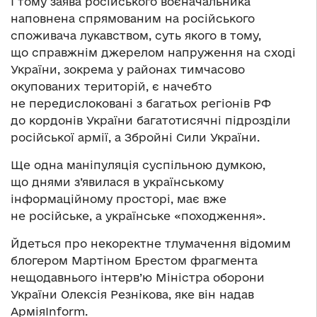
І тому заява російського воєначальника
наповнена спрямованим на російського
споживача лукавством, суть якого в тому,
що справжнім джерелом напруження на сході
України, зокрема у районах тимчасово
окупованих територій, є начебто
не передислоковані з багатьох регіонів РФ
до кордонів України багатотисячні підрозділи
російської армії, а Збройні Сили України.
Ще одна маніпуляція суспільною думкою,
що днями з’явилася в українському
інформаційному просторі, має вже
не російське, а українське «походження».
Йдеться про некоректне тлумачення відомим
блогером Мартіном Брестом фрагмента
нещодавнього інтерв’ю Міністра оборони
України Олексія Резнікова, яке він надав
АрміяInform.