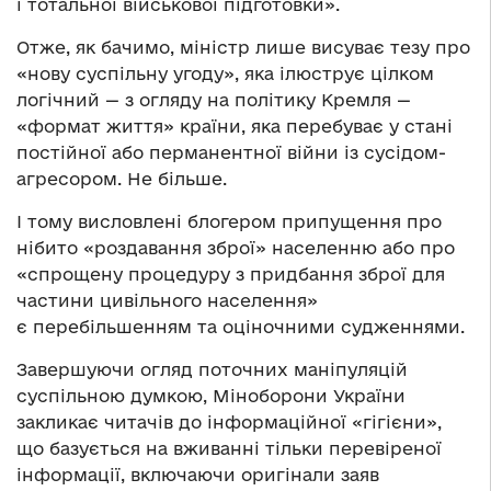
і тотальної військової підготовки».
Отже, як бачимо, міністр лише висуває тезу про
«нову суспільну угоду», яка ілюструє цілком
логічний — з огляду на політику Кремля —
«формат життя» країни, яка перебуває у стані
постійної або перманентної війни із сусідом-
агресором. Не більше.
І тому висловлені блогером припущення про
нібито «роздавання зброї» населенню або про
«спрощену процедуру з придбання зброї для
частини цивільного населення»
є перебільшенням та оціночними судженнями.
Завершуючи огляд поточних маніпуляцій
суспільною думкою, Міноборони України
закликає читачів до інформаційної «гігієни»,
що базується на вживанні тільки перевіреної
інформації, включаючи оригінали заяв