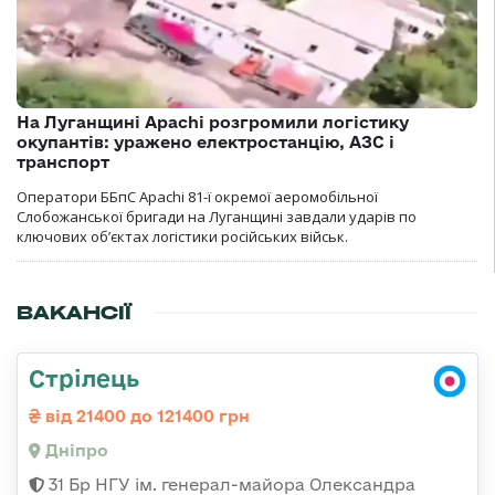
На Луганщині Apachi розгромили логістику
окупантів: уражено електростанцію, АЗС і
транспорт
Оператори ББпС Apachi 81-ї окремої аеромобільної
Слобожанської бригади на Луганщині завдали ударів по
ключових об’єктах логістики російських військ.
ВАКАНСІЇ
Стрілець
від 21400 до 121400 грн
Дніпро
31 Бр НГУ ім. генерал-майора Олександра