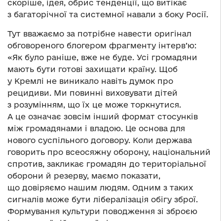
скоріше, ідея, обрис тенденції, що витікає
з багаторічної та системної навали з боку Росії.
Тут вважаємо за потрібне навести оригінал
обговореного блогером фрагменту інтерв’ю:
«Як було раніше, вже не буде. Усі громадяни
мають бути готові захищати країну. Щоб
у Кремлі не виникало навіть думок про
рецидиви. Ми повинні виховувати дітей
з розумінням, що їх це може торкнутися.
А це означає зовсім інший формат стосунків
між громадянами і владою. Це основа для
нового суспільного договору. Коли держава
говорить про всеосяжну оборону, національний
спротив, закликає громадян до територіальної
оборони й резерву, маємо показати,
що довіряємо нашим людям. Одним з таких
сигналів може бути лібералізація обігу зброї.
Формування культури поводження зі зброєю