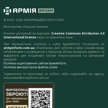
© 2018 - 2026, ІНФОРМАЦІЙНЕ АГЕНТСТВО,
Міністерство оборони України
Контент доступний за ліцензією
Creative Commons Attribution 4.0
International license
якщо не зазначено інше.
При використанні контенту з сайту АрміяInform посилання на
armyinform.com.ua
обов’язкове. Для суб’єктів у сфері онлайн-медіа
обов’язковим є розміщення у першому абзаці матеріалу прямого та
відкритого для пошукових систем гіперпосилання на цитований
матеріал.
Політика користування сайтом АрміяInform
Політика використання файлів cookie
Зауваження та пропозиції по роботі сайту надсилайте на адресу:
webmaster@armyinform.com.ua