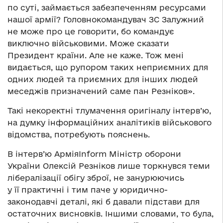
по суті, займається забезпеченням ресурсами
нашої армії? Головнокомандувач ЗС Залужний
не може про це говорити, бо командує
виключно військовими. Може сказати
Президент країни. Але не каже. Тож мені
видається, що рупором таких неприємних для
одних людей та приємних для інших людей
меседжів призначений саме пан Резніков».
Такі некоректні тлумачення оригіналу інтерв’ю,
на думку інформаційних аналітиків військового
відомства, потребують пояснень.
В інтерв’ю АрміяInform Міністр оборони
України Олексій Резніков лише торкнувся теми
лібералізації обігу зброї, не занурюючись
у її практичні і тим паче у юридично-
законодавчі деталі, які б давали підстави для
остаточних висновків. Іншими словами, то була,