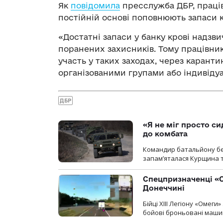
Як
повідомила
пресслужба ДБР, праців
постійній основі поповнюють запаси к
«Достатні запаси у банку крові надзв
поранених захисників. Тому працівни
участь у таких заходах, через каран
організованими групами або індивідуа
ДБР
«Я не міг просто си
до комбата
Командир батальйону без
запам’яталася Курщина та
Спецпризначенці «О
Донеччині
Бійці ХІІІ Легіону «Омег
бойові броньовані машин