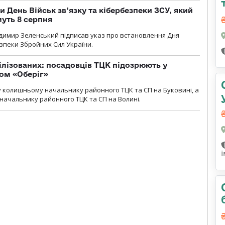
и День Військ зв’язку та кібербезпеки ЗСУ, який
уть 8 серпня
димир Зеленський підписав указ про встановлення Дня
езпеки Збройних Сил України.
ілізованих: посадовців ТЦК підозрюють у
ром «Оберіг»
 колишньому начальнику районного ТЦК та СП на Буковині, а
начальнику районного ТЦК та СП на Волині.