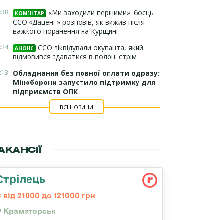
:38
«Ми заходили першими»: боєць
КОМЕНТАР
ССО «Дацент» розповів, як вижив після
важкого поранення на Курщині
:24
ССО ліквідували окупанта, який
АНОНС
відмовився здаватися в полон: стрім
:13
Обладнання без повної оплати одразу:
Міноборони запустило підтримку для
підприємств ОПК
ВСІ НОВИНИ
АКАНСІЇ
Стрілець
від 21000 до 121000 грн
Краматорськ