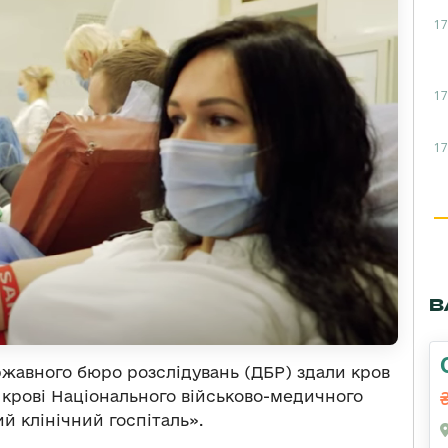
17
17
17
В
жавного бюро розслідувань (ДБР) здали кров
 крові Національного військово-медичного
й клінічний госпіталь».