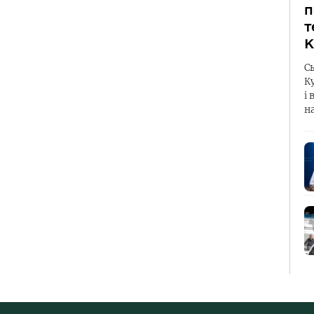
п
т
К
С
К
і 
н