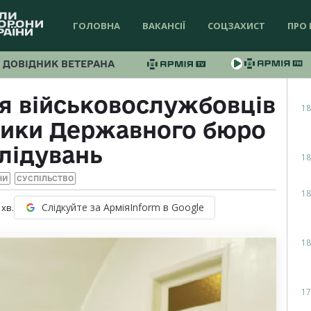
ГОЛОВНА
ВАКАНСІЇ
СОЦЗАХИСТ
ПРО 
ДОВІДНИК ВЕТЕРАНА
я військовослужбовців
18
ники Державного бюро
лідувань
18
НИ
СУСПІЛЬСТВО
18
Слідкуйте за АрміяInform в Google
хв.
18
17