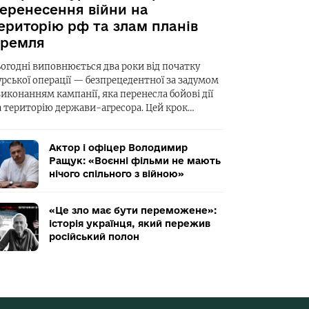
еренесення війни на
ериторію рф та злам планів
ремля
ьогодні виповнюється два роки від початку
урської операції — безпрецедентної за задумом
виконанням кампанії, яка перенесла бойові дії
а територію держави-агресора. Цей крок…
Актор і офіцер Володимир
Ращук: «Воєнні фільми не мають
нічого спільного з війною»
«Це зло має бути переможене»:
історія українця, який пережив
російський полон