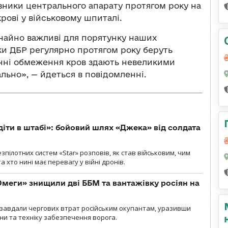
ники центрального апарату протягом року на
рові у військовому шпиталі.
ичайно важливі для порятунку наших
ки ДБР регулярно протягом року беруть
тинні обмеження кров здають невеликими
льно», — йдеться в повідомленні.
діти в штабі»: бойовий шлях «Джека» від солдата
пілотних систем «Star» розповів, як став військовим, чим
 хто нині має перевагу у війні дронів.
меги» знищили дві ББМ та вантажівку росіян на
и» завдали чергових втрат російським окупантам, уразивши
и та техніку забезпечення ворога.