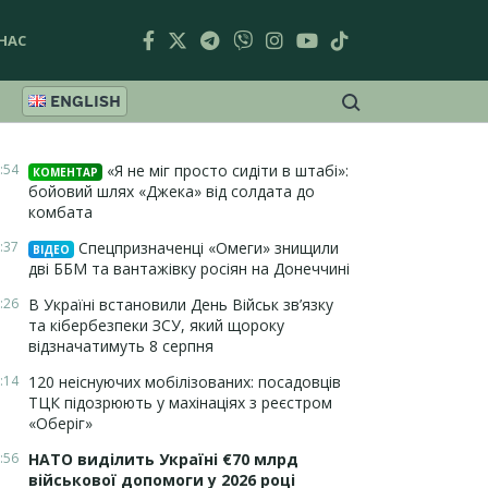
НАС
ENGLISH
:54
«Я не міг просто сидіти в штабі»:
КОМЕНТАР
бойовий шлях «Джека» від солдата до
комбата
:37
Спецпризначенці «Омеги» знищили
ВІДЕО
дві ББМ та вантажівку росіян на Донеччині
:26
В Україні встановили День Військ зв’язку
та кібербезпеки ЗСУ, який щороку
відзначатимуть 8 серпня
:14
120 неіснуючих мобілізованих: посадовців
ТЦК підозрюють у махінаціях з реєстром
«Оберіг»
:56
НАТО виділить Україні €70 млрд
військової допомоги у 2026 році