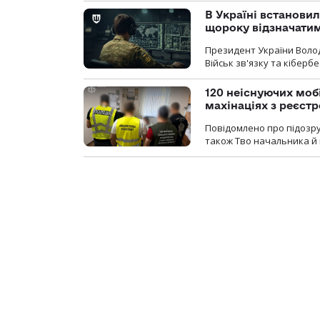
В Україні встановил
щороку відзначатим
Президент України Воло
Військ зв'язку та кіберб
120 неіснуючих моб
махінаціях з реєст
Повідомлено про підозру
також Тво начальника й 