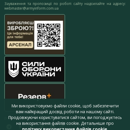
Зауваження та пропозиції по роботі сайту надсилайте на адресу:
webmaster@armyinform.com.ua
Ми використовуємо файли cookie, щоб забезпечити
вам найкращий досвід роботи на нашому сайті.
Продовжуючи користуватися сайтом, ви погоджуєтесь
press@armyinform.com.ua
на використання файлів cookie. Детальніше про
політику використання файлів cookie
.