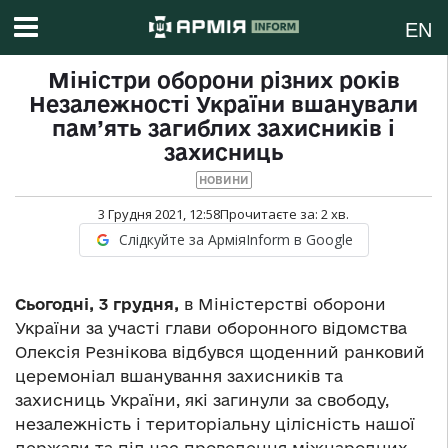
EN
Міністри оборони різних років
Незалежності України вшанували
пам’ять загиблих захисників і
захисниць
НОВИНИ
3 Грудня 2021, 12:58
Прочитаєте за:
2
хв.
Слідкуйте за АрміяInform в Google
Сьогодні, 3 грудня,
в Міністерстві оборони
України за участі глави оборонного відомства
Олексія Резнікова відбувся щоденний ранковий
церемоніал вшанування захисників та
захисниць України, які загинули за свободу,
незалежність і територіальну цілісність нашої