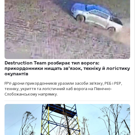
Destruction Team розбирає тил ворога:
прикордонники нищать зв’язок, техніку й логістику
окупантів
FPV-дрони прикордонників уразили засоби зв’язку, РЕБ і РЕР,
техніку, укриття та логістичний хаб ворога на Північно-
Слобожанському напрямку.