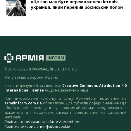
«Це зло має бути переможене»: історія
українця, який пережив російський полон
© 2018 - 2026, ІНФОРМАЦІЙНЕ АГЕНТСТВО,
Міністерство оборони України
Контент доступний за ліцензією
Creative Commons Attribution 4.0
International license
якщо не зазначено інше.
При використанні контенту з сайту АрміяInform посилання на
armyinform.com.ua
обов’язкове. Для суб’єктів у сфері онлайн-медіа
обов’язковим є розміщення у першому абзаці матеріалу прямого та
відкритого для пошукових систем гіперпосилання на цитований
матеріал.
Політика користування сайтом АрміяInform
Політика використання файлів cookie