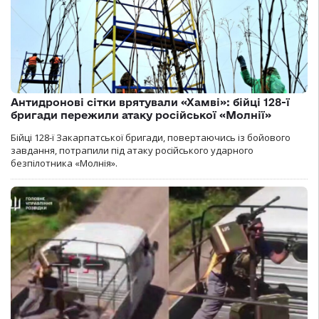
Антидронові сітки врятували «Хамві»: бійці 128-ї
бригади пережили атаку російської «Молнії»
Бійці 128-ї Закарпатської бригади, повертаючись із бойового
завдання, потрапили під атаку російського ударного
безпілотника «Молнія».