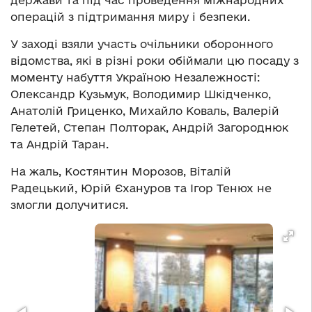
держави та під час проведення міжнародних
операцій з підтримання миру і безпеки.
У заході взяли участь очільники оборонного
відомства, які в різні роки обіймали цю посаду з
моменту набуття Україною Незалежності:
Олександр Кузьмук, Володимир Шкідченко,
Анатолій Гриценко, Михайло Коваль, Валерій
Гелетей, Степан Полторак, Андрій Загороднюк
та Андрій Таран.
На жаль, Костянтин Морозов, Віталій
Радецький, Юрій Єхануров та Ігор Тенюх не
змогли долучитися.