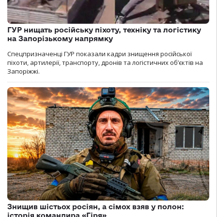
ГУР нищать російську піхоту, техніку та логістику
на Запорізькому напрямку
Спецпризначенці ГУР показали кадри знищення російської
піхоти, артилерії, транспорту, дронів та логістичних об’єктів на
Запоріжжі.
Знищив шістьох росіян, а сімох взяв у полон:
історія командира «Гіря»