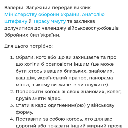
Валерій Залужний передав виклик
Міністерству оборони України
,
Анатолію
Штефану
й
Тарасу Чмуту
та закликав
долучитися до челенджу військовослужбовців
Збройних Сил України.
Для цього потрібно:
Обрати, кого або що ви захищаєте та про
що хотіли б розповісти іншим (це може
бути хтось з ваших близьких, знайомих,
ваш дім, український прапор, панорама
міста, в якому ви живете чи служите).
Попросити когось зі своїх знайомих, колег,
друзів зняти відео.
Стати в кадр одягненим(ою) у військову
форму.
Поставити за собою когось, хто для вас
дорогий або показати інший мирний прояв