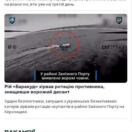
на власні очі, втік уже на третій день
Рій «Баракуд» зірвав ротацію противника,
знищивши ворожий десант
Ударні безпілотники, запущені з українських безекіпажних
катерів зірвали ротацію окупантів в районі Залізного Порту на
Херсонщині.