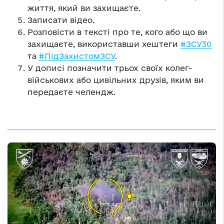
життя, який ви захищаєте.
Записати відео.
Розповісти в тексті про те, кого або що ви
захищаєте, використавши хештеги
#ЗСУ30
та
#ПідЗахистомЗСУ
.
У дописі позначити трьох своїх колег-
військових або цивільних друзів, яким ви
передаєте челендж.