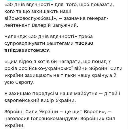
«30 днів вдячності» для того, щоб показати,
кого та що захищають наші
військовослужбовці», — зазначив генерал-
лейтенант Валерій Залужний.
Челендж «30 днів вдячності» треба
супроводжувати хештегами
#ЗСУ30
#ПідЗахистомЗСУ
.
«Цим відео я хотів би нагадати, що понад 7
років російсько-української війни Збройні Сили
України захищають не тільки нашу країну, а й
усю Європу.
Я захищаю передусім наше майбутнє — дітей і
європейський вибір України.
Збройні Сили України — це щит Європи», —
наголосив Головнокомандувач Збройних Сил
України.