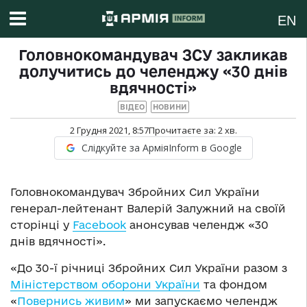
EN
Головнокомандувач ЗСУ закликав
долучитись до челенджу «30 днів
вдячності»
ВІДЕО
НОВИНИ
2 Грудня 2021, 8:57
Прочитаєте за:
2
хв.
Слідкуйте за АрміяInform в Google
Головнокомандувач Збройних Сил України
генерал-лейтенант Валерій Залужний на своїй
сторінці у
Facebook
анонсував челендж «30
днів вдячності».
«До 30-ї річниці Збройних Сил України разом з
Міністерством оборони України
та фондом
«
Повернись живим
» ми запускаємо челендж