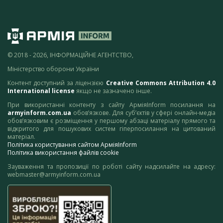
© 2018 - 2026, ІНФОРМАЦІЙНЕ АГЕНТСТВО,
Міністерство оборони України
Контент доступний за ліцензією
Creative Commons Attribution 4.0
International license
якщо не зазначено інше.
При використанні контенту з сайту АрміяInform посилання на
armyinform.com.ua
обов’язкове. Для суб’єктів у сфері онлайн-медіа
обов’язковим є розміщення у першому абзаці матеріалу прямого та
відкритого для пошукових систем гіперпосилання на цитований
матеріал.
Політика користування сайтом АрміяInform
Політика використання файлів cookie
Зауваження та пропозиції по роботі сайту надсилайте на адресу:
webmaster@armyinform.com.ua