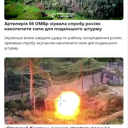
Артилерія 66 ОМБр зірвала спробу росіян
накопичити сили для подальшого штурму
Українські воїни завдали удару по району зосередження росіян,
зірвавши спробу окупантів накопичити сили для подальшого
штурму.