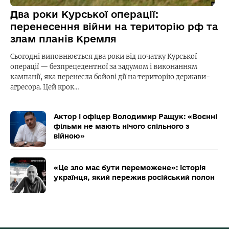
Два роки Курської операції:
перенесення війни на територію рф та
злам планів Кремля
Сьогодні виповнюється два роки від початку Курської
операції — безпрецедентної за задумом і виконанням
кампанії, яка перенесла бойові дії на територію держави-
агресора. Цей крок…
Актор і офіцер Володимир Ращук: «Воєнні
фільми не мають нічого спільного з
війною»
«Це зло має бути переможене»: історія
українця, який пережив російський полон