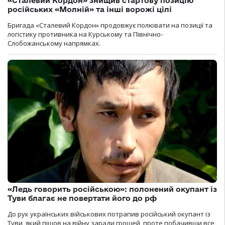
«Сталевий Кордон» знищив стартову позицію
російських «Молній» та інші ворожі цілі
Бригада «Сталевий Кордон» продовжує полювати на позиції та
логістику противника на Курському та Північно-
Слобожанському напрямках.
«Ледь говорить російською»: полонений окупант із
Туви благає не повертати його до рф
До рук українських військових потрапив російський окупант із
Туви, який пішов на війну заради грошей, проте побачивши все