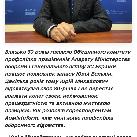
Близько 30 років головою Об’єднаного комітету
профспілки працівників Апарату Міністерства
оборони і Генерального штабу ЗС України
працює
полковник запасу Юрій Вєлькін.
Декілька років тому Юрій Михайлович
відсвяткував своє 80-річчя і не перестає
вражати колег своєю неймовірною
працездатністю та активною життєвою
позицією. Він розповів к
ореспондентам
АрміяInform, чим нині живе профспілка
оборонного відомства.