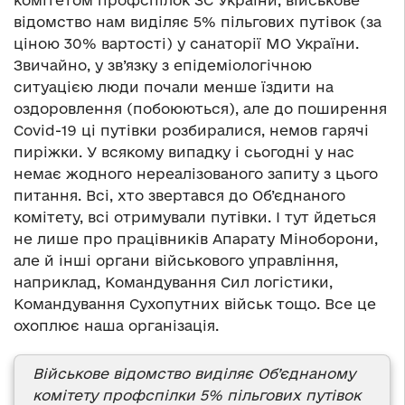
комітетом профспілок ЗС України, військове
відомство нам виділяє 5% пільгових путівок (за
ціною 30% вартості) у санаторії МО України.
Звичайно, у зв’язку з епідеміологічною
ситуацією люди почали менше їздити на
оздоровлення (побоюються), але до поширення
Covid-19 ці путівки розбиралися, немов гарячі
пиріжки. У всякому випадку і сьогодні у нас
немає жодного нереалізованого запиту з цього
питання. Всі, хто звертався до Об’єднаного
комітету, всі отримували путівки. І тут йдеться
не лише про працівників Апарату Міноборони,
але й інші органи військового управління,
наприклад, Командування Сил логістики,
Командування Сухопутних військ тощо. Все це
охоплює наша організація.
Військове відомство виділяє Об’єднаному
комітету профспілки 5% пільгових путівок