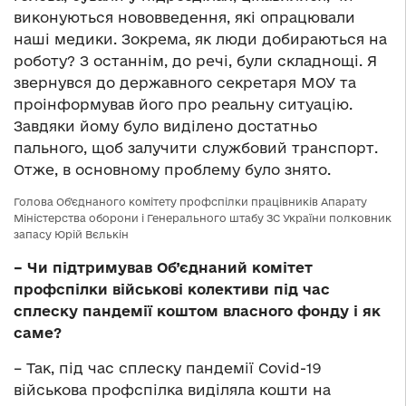
виконуються нововведення, які опрацювали
наші медики. Зокрема, як люди добираються на
роботу? З останнім, до речі, були складнощі. Я
звернувся до державного секретаря МОУ та
проінформував його про реальну ситуацію.
Завдяки йому було виділено достатньо
пального, щоб залучити службовий транспорт.
Отже, в основному проблему було знято.
Голова Об’єднаного комітету профспілки працівників Апарату
Міністерства оборони і Генерального штабу ЗС України полковник
запасу Юрій Вєлькін
– Чи підтримував Об’єднаний комітет
профспілки військові колективи під час
сплеску пандемії коштом власного фонду і як
саме?
– Так, під час сплеску пандемії Covid-19
військова профспілка виділяла кошти на