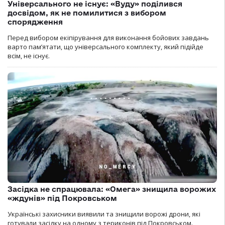
Універсального не існує: «Вуду» поділився
досвідом, як не помилитися з вибором
спорядження
Перед вибором екіпірування для виконання бойових завдань
варто пам’ятати, що універсального комплекту, який підійде
всім, не існує.
Засідка не спрацювала: «Омега» знищила ворожих
«ждунів» під Покровськом
Українські захисники виявили та знищили ворожі дрони, які
готували засідку на одному з териконів під Покровськом.