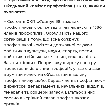
– Юрію Михайловичу, що собою сьогодні являє
Об’єднаний комітет профспілок (ОКП), який ви
очолюєте?
– Сьогодні ОКП об’єднує 38 низових
профспілкових організацій, які налічують 1380
членів профспілки. Особливість нашого
організації в тому, що вона об’єднує
профспілкові комітети державної служби,
робітників культури, науки, спорту, преси,
робітників військових частин, викладачів та
багатьох інших. Попри таку широку палітру
представників різних професій, у нас склався
дружний колектив об’єднаний в велику
профспілкову сім’ю. Серед членів профспілок –
директори департаментів, начальники відділів,
генерали та офіцери запасу. Багатьох з них
обрано в керівний склад профспілкових
органів.