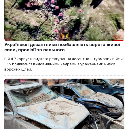
Українські десантники позбавляють ворога живої
сили, провізії та пального
Бійці 7 корпус швидкого реагування десантно-штурмових військ
ЗСУ поділилися видовищними кадрами з ураженнями низки
ворожих цілей.