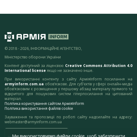
© 2018 - 2026, ІНФОРМАЦІЙНЕ АГЕНТСТВО,
Міністерство оборони України
Контент доступний за ліцензією
Creative Commons Attribution 4.0
International license
якщо не зазначено інше.
При використанні контенту з сайту АрміяInform посилання на
armyinform.com.ua
обов’язкове. Для суб’єктів у сфері онлайн-медіа
обов’язковим є розміщення у першому абзаці матеріалу прямого та
відкритого для пошукових систем гіперпосилання на цитований
матеріал.
Політика користування сайтом АрміяInform
Політика використання файлів cookie
Зауваження та пропозиції по роботі сайту надсилайте на адресу:
webmaster@armyinform.com.ua
Ми використовуємо файли cookie, щоб забезпечити