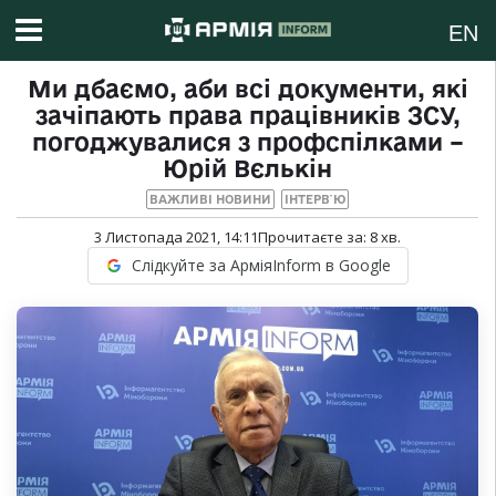
EN
Ми дбаємо, аби всі документи, які
зачіпають права працівників ЗСУ,
погоджувалися з профспілками –
Юрій Вєлькін
ВАЖЛИВІ НОВИНИ
ІНТЕРВ`Ю
3 Листопада 2021, 14:11
Прочитаєте за:
8
хв.
Слідкуйте за АрміяInform в Google