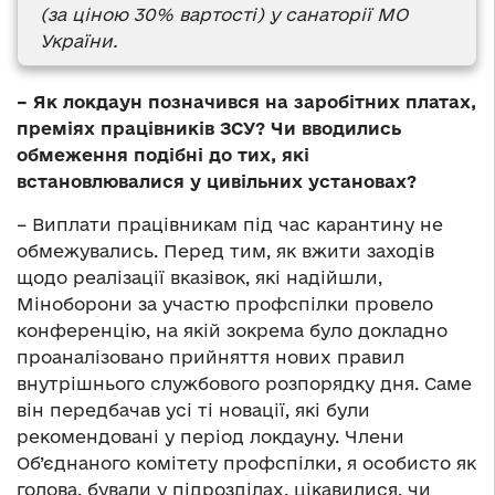
(за ціною 30% вартості) у санаторії МО
України.
– Як локдаун позначився на заробітних платах,
преміях працівників ЗСУ? Чи вводились
обмеження подібні до тих, які
встановлювалися у цивільних установах?
– Виплати працівникам під час карантину не
обмежувались. Перед тим, як вжити заходів
щодо реалізації вказівок, які надійшли,
Міноборони за участю профспілки провело
конференцію, на якій зокрема було докладно
проаналізовано прийняття нових правил
внутрішнього службового розпорядку дня. Саме
він передбачав усі ті новації, які були
рекомендовані у період локдауну. Члени
Об’єднаного комітету профспілки, я особисто як
голова, бували у підрозділах, цікавилися, чи