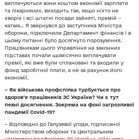
виплачуються вони коштом економії зарплати
та лікарняних, виходить так, якщо ніхто не
хворіє і всі штатні посади зайняті, премій –
катма… Я звернувся до заступника Міністра
оборони, підключили Департамент фінансів і в
цьому питанні було досягнуто порозуміння.
Працівникам цього Управління на законних
підставах почали щомісячно виплачувати
премії, які вже були сплановані та входили у
фонд заробітної плати, а не за рахунок його
економії.
– Як військова профспілка турбується про
здоров’я працівників ЗС України? Чи є тут
певні досягнення. Зокрема на фоні загрозливої
пандемії Covid-19?
– Відповідно до Галузевої угоди, підписаної
Міністерством оборони та Центральним