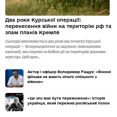
Два роки Курської операції:
перенесення війни на територію рф та
злам планів Кремля
Сьогодні виповнюється два роки від початку Курської
операції — безпрецедентної за задумом і виконанням
кампанії, яка перенесла бойові дії на територію держави-
агресора. Цей крок…
Актор і офіцер Володимир Ращук: «Воєнні
фільми не мають нічого спільного з
війною»
«Це зло має бути переможене»: історія
українця, який пережив російський полон