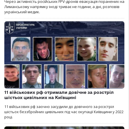
Через активність російських FPV-дронів евакуація поранених на
Лиманському напрямку іноді триває не години, а дні, розповів
український медик.
11 військових рф отримали довічне за розстріл
шістьох цивільних на Київщині
11 військових рф заочно засудили до довічного за розстріл
шістьох беззбройних цивільних під час окупації Київщини у 2022
році.