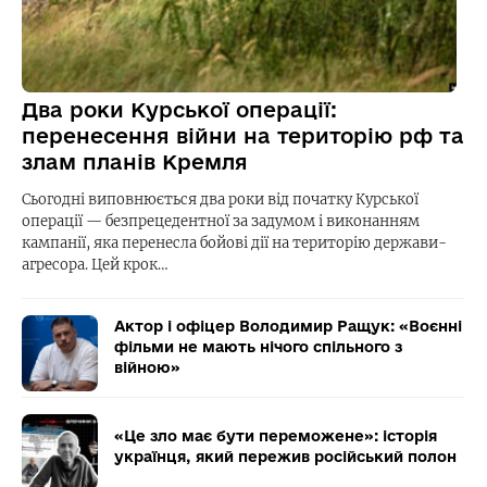
Два роки Курської операції:
перенесення війни на територію рф та
злам планів Кремля
Сьогодні виповнюється два роки від початку Курської
операції — безпрецедентної за задумом і виконанням
кампанії, яка перенесла бойові дії на територію держави-
агресора. Цей крок…
Актор і офіцер Володимир Ращук: «Воєнні
фільми не мають нічого спільного з
війною»
«Це зло має бути переможене»: історія
українця, який пережив російський полон