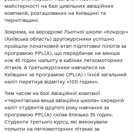
майстерності на базі цивільних авіаційних
компаній, розташованих на Київщині та
Чернігівщині.
Зокрема, на аеродромі Льотної школи «Кондор»
(Київська область) другокурсники успішно
пройшли початковий етап підготовки пілотів за
програмою PPL(А), що передбачає не менше
ніж 45 годин нальоту в кабінах легкомоторних
літаків. А третьокурсники навчалися на
Київщині за програмою СPL(А) і їхній загальний
наліт перетнув відмітку «100 годин».
Тим часом на базі Авіаційної компанії
«Чернігівська вища авіаційна школа» середній
наліт студентів другого року навчання за
програмою PPL(А) склав близько 35 годин.
Студенти третього курсу, які виконували
польоти на легкомоторних літаках за