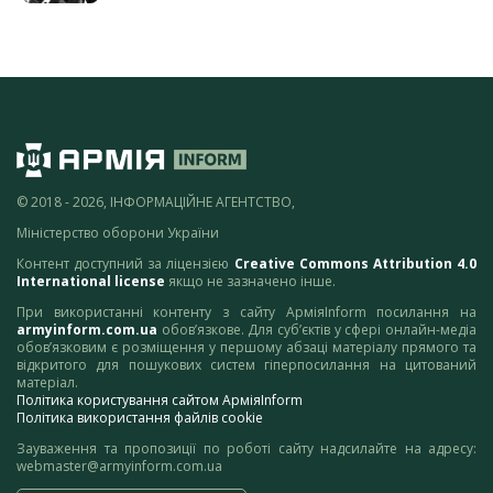
© 2018 - 2026, ІНФОРМАЦІЙНЕ АГЕНТСТВО,
Міністерство оборони України
Контент доступний за ліцензією
Creative Commons Attribution 4.0
International license
якщо не зазначено інше.
При використанні контенту з сайту АрміяInform посилання на
armyinform.com.ua
обов’язкове. Для суб’єктів у сфері онлайн-медіа
обов’язковим є розміщення у першому абзаці матеріалу прямого та
відкритого для пошукових систем гіперпосилання на цитований
матеріал.
Політика користування сайтом АрміяInform
Політика використання файлів cookie
Зауваження та пропозиції по роботі сайту надсилайте на адресу:
webmaster@armyinform.com.ua