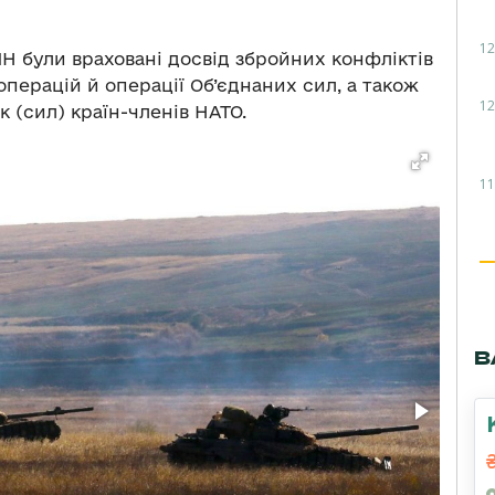
12
Н були враховані досвід збройних конфліктів
операцій й операції Об’єднаних сил, а також
12
к (сил) країн-членів НАТО.
11
В