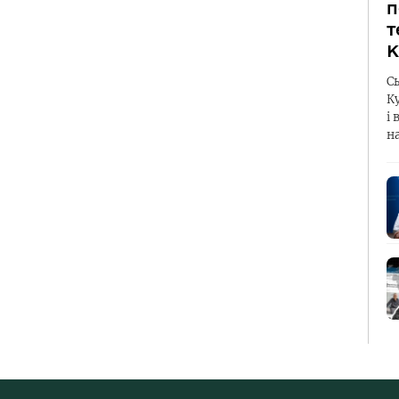
п
т
К
С
К
і 
н