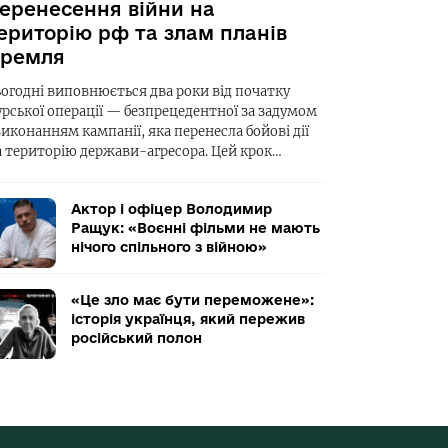
еренесення війни на
ериторію рф та злам планів
ремля
ьогодні виповнюється два роки від початку
урської операції — безпрецедентної за задумом
виконанням кампанії, яка перенесла бойові дії
а територію держави-агресора. Цей крок…
Актор і офіцер Володимир
Ращук: «Воєнні фільми не мають
нічого спільного з війною»
«Це зло має бути переможене»:
історія українця, який пережив
російський полон