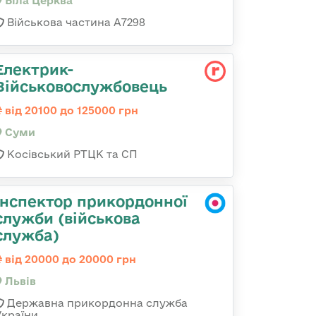
Біла Церква
Військова частина А7298
Електрик-
Військовослужбовець
від 20100 до 125000 грн
Суми
Косівський РТЦК та СП
Інспектор прикордонної
служби (військова
служба)
від 20000 до 20000 грн
Львів
Державна прикордонна служба
України