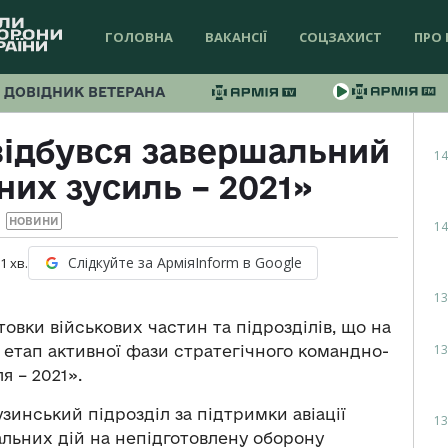
ГОЛОВНА
ВАКАНСІЇ
СОЦЗАХИСТ
ПРО 
ДОВІДНИК ВЕТЕРАНА
відбувся завершальний
14
них зусиль – 2021»
НОВИНИ
14
Слідкуйте за АрміяInform в Google
 1
хв.
13
овки військових частин та підрозділів, що на
13
 етап активної фази стратегічного командно-
я – 2021».
зинський підрозділ за підтримки авіації
13
льних дій на непідготовлену оборону