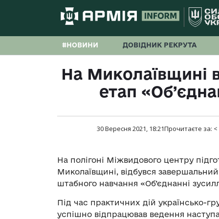
#НОВИНИ
ДОВІДНИК РЕКРУТА
На Миколаївщині 
етап «Об’єдна
30 Вересня 2021, 18:21
Прочитаєте за:
<
На полігоні Міжвидового центру підгот
Миколаївщині, відбувся завершальний
штабного навчання «Об’єднанні зусилл
Під час практичних дій українсько-гру
успішно відпрацював ведення наступа