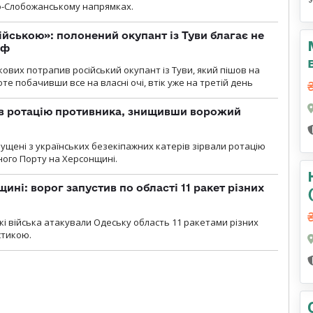
но-Слобожанському напрямках.
ійською»: полонений окупант із Туви благає не
рф
кових потрапив російський окупант із Туви, який пішов на
те побачивши все на власні очі, втік уже на третій день
ав ротацію противника, знищивши ворожий
пущені з українських безекіпажних катерів зірвали ротацію
зного Порту на Херсонщині.
ині: ворог запустив по області 11 ракет різних
ські війська атакували Одеську область 11 ракетами різних
істикою.