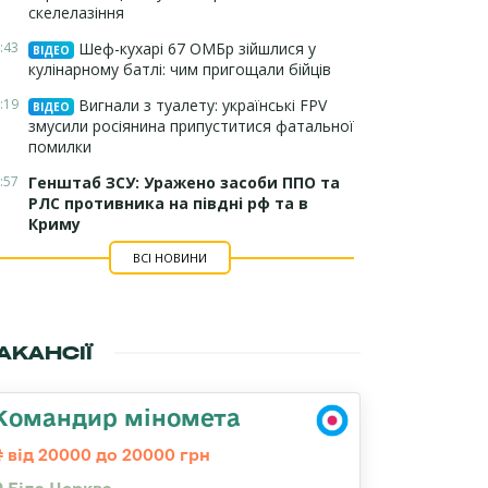
скелелазіння
:43
Шеф-кухарі 67 ОМБр зійшлися у
ВІДЕО
кулінарному батлі: чим пригощали бійців
:19
Вигнали з туалету: українські FPV
ВІДЕО
змусили росіянина припуститися фатальної
помилки
:57
Генштаб ЗСУ: Уражено засоби ППО та
РЛС противника на півдні рф та в
Криму
ВСІ НОВИНИ
АКАНСІЇ
Командир міномета
від 20000 до 20000 грн