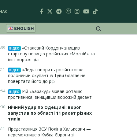
НАС
ENGLISH
:39
«Сталевий Кордон» знищив
ВІДЕО
стартову позицію російських «Молній» та
інші ворожі цілі
:11
«Ледь говорить російською»:
ВІДЕО
полонений окупант із Туви благає не
повертати його до рф
:54
Рій «Баракуд» зірвав ротацію
ВІДЕО
противника, знищивши ворожий десант
:30
Нічний удар по Одещині: ворог
запустив по області 11 ракет різних
типів
:11
Представниця ЗСУ Поліна Халькевич —
переможницею Кубка Європи зі