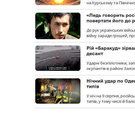
на Курському та Північ
«Ледь говорить рос
повертати його до 
До рук українських війсь
війну заради грошей, про
Рій «Баракуд» зірв
десант
Ударні безпілотники, за
окупантів в районі Залі
Нічний удар по Одещ
типів
У ніч на 9 серпня, росій
типів, у тому числі й бал