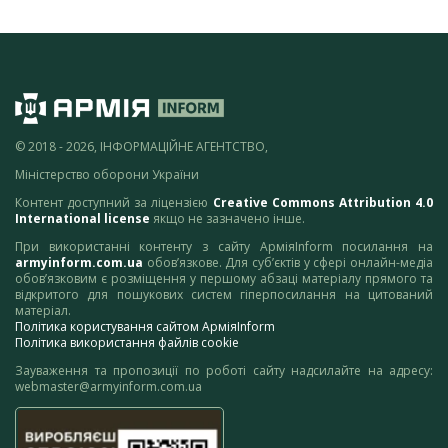
© 2018 - 2026, ІНФОРМАЦІЙНЕ АГЕНТСТВО,
Міністерство оборони України
Контент доступний за ліцензією
Creative Commons Attribution 4.0
International license
якщо не зазначено інше.
При використанні контенту з сайту АрміяInform посилання на
armyinform.com.ua
обов’язкове. Для суб’єктів у сфері онлайн-медіа
обов’язковим є розміщення у першому абзаці матеріалу прямого та
відкритого для пошукових систем гіперпосилання на цитований
матеріал.
Політика користування сайтом АрміяInform
Політика використання файлів cookie
Зауваження та пропозиції по роботі сайту надсилайте на адресу:
webmaster@armyinform.com.ua