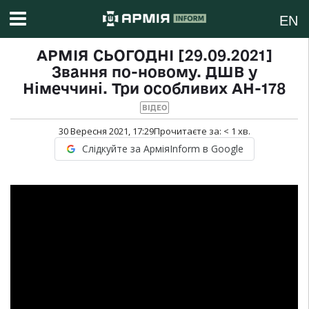
EN
АРМІЯ СЬОГОДНІ [29.09.2021]
Звання по-новому. ДШВ у
Німеччині. Три особливих АН-178
ВІДЕО
30 Вересня 2021, 17:29
Прочитаєте за:
< 1
хв.
Слідкуйте за АрміяInform в Google