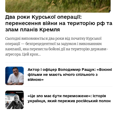
Два роки Курської операції:
перенесення війни на територію рф та
злам планів Кремля
Сьогодні виповнюється два роки від початку Курської
операції — безпрецедентної за задумом і виконанням
кампанії, яка перенесла бойові дії на територію держави-
агресора. Цей крок…
Актор і офіцер Володимир Ращук: «Воєнні
фільми не мають нічого спільного з
війною»
«Це зло має бути переможене»: історія
українця, який пережив російський полон