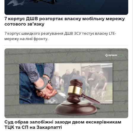
7 корпус ДШВ розгортає власну мобільну мережу
сотового зв’язку
7 корпус швидкого реагування ДШВ ЗСУ тестує власну LTE-
мережу на лінії фронту.
Суд обрав запобіжні заходи двом екскерівникам
ТЦК та СП на Закарпатті