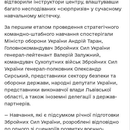
відтворили інструктори центру, влаштувавши
багато несподіваних «сюрпризів» у сучасному
навчальному містечку.
За першим етапом проведення стратегічного
командно-штабного навчання спостерігали
Міністр оборони України Андрій Таран,
Головнокомандувач Збройних Сил України
генерал-лейтенант Валерій Залужний,
командувач Сухопутних військ Збройних Сил
України генерал-полковник Олександр
Сирський, представники сектору безпеки та
оборони держави, народні депутати України,
представники виконавчої влади Львівської
області, а також іноземні делегації з держав-
партнерів.
— Навчання, які є підсумком річної підготовки
Збройних Сил України, розроблені відповідно
до одного зі сценаріїв розвитку воєнно-