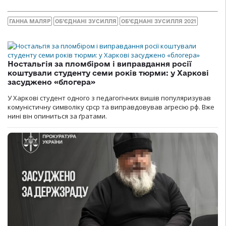
ГАННА МАЛЯР
ОБ’ЄДНАНІ ЗУСИЛЛЯ
ОБ’ЄДНАНІ ЗУСИЛЛЯ 2021
Ностальгія за пломбіром і виправдання росії
коштували студенту семи років тюрми: у Харкові
засуджено «блогера»
У Харкові студент одного з педагогічних вишів популяризував
комуністичну символіку срср та виправдовував агресію рф. Вже
нині він опиниться за ґратами.