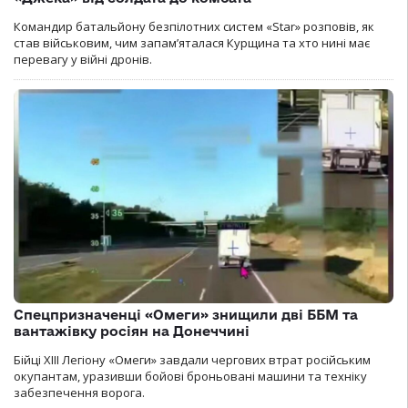
Командир батальйону безпілотних систем «Star» розповів, як
став військовим, чим запам’яталася Курщина та хто нині має
перевагу у війні дронів.
Спецпризначенці «Омеги» знищили дві ББМ та
вантажівку росіян на Донеччині
Бійці ХІІІ Легіону «Омеги» завдали чергових втрат російським
окупантам, уразивши бойові броньовані машини та техніку
забезпечення ворога.