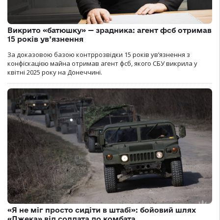
Викрито «батюшку» — зрадника: агент фсб отримав
15 років ув’язнення
За доказовою базою контррозвідки 15 років увʼязнення з
конфіскацією майна отримав агент фсб, якого СБУ викрила у
квітні 2025 року на Донеччині.
«Я не міг просто сидіти в штабі»: бойовий шлях
«Джека» від солдата до комбата