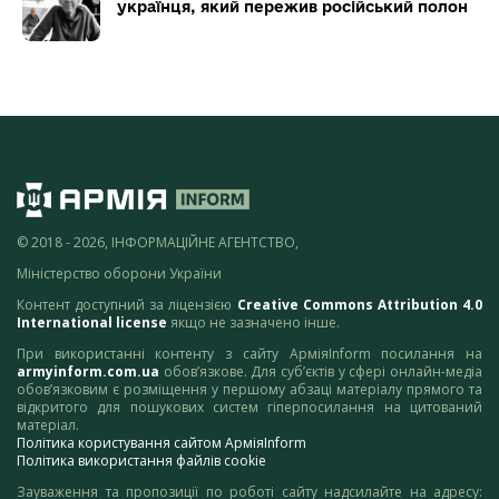
українця, який пережив російський полон
© 2018 - 2026, ІНФОРМАЦІЙНЕ АГЕНТСТВО,
Міністерство оборони України
Контент доступний за ліцензією
Creative Commons Attribution 4.0
International license
якщо не зазначено інше.
При використанні контенту з сайту АрміяInform посилання на
armyinform.com.ua
обов’язкове. Для суб’єктів у сфері онлайн-медіа
обов’язковим є розміщення у першому абзаці матеріалу прямого та
відкритого для пошукових систем гіперпосилання на цитований
матеріал.
Політика користування сайтом АрміяInform
Політика використання файлів cookie
Зауваження та пропозиції по роботі сайту надсилайте на адресу: