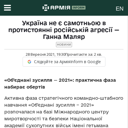
EN
Україна не є самотньою в
протистоянні російській агресії —
Ганна Маляр
НОВИНИ
28 Вересня 2021, 19:30
Прочитаєте за:
2
хв.
Слідкуйте за АрміяInform в Google
«Об’єднані зусилля
—
2021»: практична фаза
набирає обертів
Активна фаза стратегічного командно-штабного
навчання «Об’єднані зусилля − 2021»
розпочалася на базі Міжнародного центру
миротворчості та безпеки Національної
академії сухопутних військ імені гетьмана