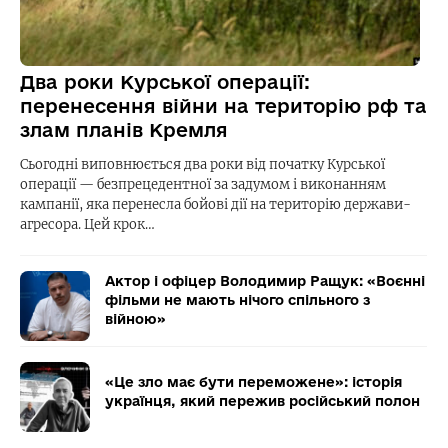
Два роки Курської операції:
перенесення війни на територію рф та
злам планів Кремля
Сьогодні виповнюється два роки від початку Курської
операції — безпрецедентної за задумом і виконанням
кампанії, яка перенесла бойові дії на територію держави-
агресора. Цей крок…
Актор і офіцер Володимир Ращук: «Воєнні
фільми не мають нічого спільного з
війною»
«Це зло має бути переможене»: історія
українця, який пережив російський полон