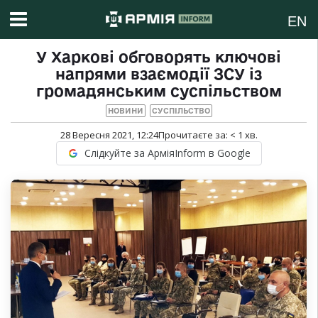
EN
У Харкові обговорять ключові
напрями взаємодії ЗСУ із
громадянським суспільством
НОВИНИ
СУСПІЛЬСТВО
28 Вересня 2021, 12:24
Прочитаєте за:
< 1
хв.
Слідкуйте за АрміяInform в Google