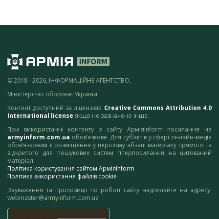
© 2018 - 2026, ІНФОРМАЦІЙНЕ АГЕНТСТВО,
Міністерство оборони України
Контент доступний за ліцензією
Creative Commons Attribution 4.0
International license
якщо не зазначено інше.
При використанні контенту з сайту АрміяInform посилання на
armyinform.com.ua
обов’язкове. Для суб’єктів у сфері онлайн-медіа
обов’язковим є розміщення у першому абзаці матеріалу прямого та
відкритого для пошукових систем гіперпосилання на цитований
матеріал.
Політика користування сайтом АрміяInform
Політика використання файлів cookie
Зауваження та пропозиції по роботі сайту надсилайте на адресу:
webmaster@armyinform.com.ua