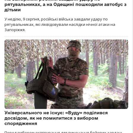
рятувальниках, а на Одещині пошкодили автобус з
дітьми
У неділю, 9 серпня, російські війська завдали удару по
рятувальниках, які ліквідовували наслідки нічної атаки на
Запоріжжя.
Універсального не існує: «Вуду» поділився
досвідом, як не помилитися з вибором
спорядження
Перед вибором екіпірування для виконання бойових завдань