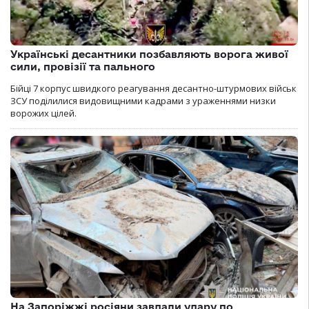
Українські десантники позбавляють ворога живої
сили, провізії та пального
Бійці 7 корпус швидкого реагування десантно-штурмових військ
ЗСУ поділилися видовищними кадрами з ураженнями низки
ворожих цілей.
На Запоріжжі росіяни завдали удару по