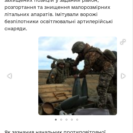
захищених позицій у заданий район,
розгортання та знищення малорозмірних
літальних апаратів. Імітували ворожі
безпілотники освітлювальні артилерійські
снаряди.
Як зазначив начальник протиповітряної