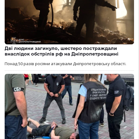
Дві людини загинуло, шестеро постраждали
внаслідок обстрілів рф на Дніпропетровщині
Понад 50 разів росіяни атакували Дніпропетровську області.