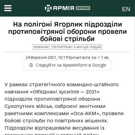
EN
На полігоні Ягорлик підрозділи
протиповітряної оборони провели
бойові стрільби
НОВИНИ
РЕПОРТАЖІ З МІСЦЯ ПОДІЙ
24 Вересня 2021, 10:11
Прочитаєте за:
< 1
хв.
Слідкуйте за АрміяInform в Google
У рамках стратегічного командно-штабного
навчання «Об’єднані зусилля — 2021»
підрозділи протиповітряної оборони
Сухопутних військ, озброєні зенітними
ракетними комплексами «Оса-АКМ», провели
бойові стрільби по повітряних мішенях.
Підрозділи відпрацювали висування із