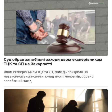
Суд обрав запобіжні заходи двом екскерівникам
ТЦК та СП на Закарпатті
Двом екскерівникам ТЦК та СП, яких ДБР викрило на
незаконному «списанні» понад тисячі чоловіків, обрано
запобіжний захід.