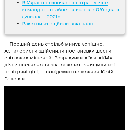
В Україні розпочалося стратегічне
командно-штабне навчання «Об’єднані
зусилля – 2021»
Ракетники відбили авіа наліт
— Перший день стрільб минув успішно.
Артилеристи здійснили постановку шести
світлових мішеней. Розрахунки «Оса-АКМ»
діяли впевнено та злагоджено і знищили всі
повітряні цілі, — повідомив полковник Юрій
Соловей.