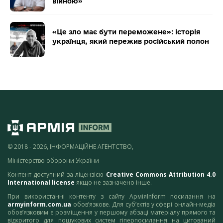
війною»
«Це зло має бути переможене»: історія
українця, який пережив російський полон
© 2018 - 2026, ІНФОРМАЦІЙНЕ АГЕНТСТВО,
Міністерство оборони України
Контент доступний за ліцензією
Creative Commons Attribution 4.0
International license
якщо не зазначено інше.
При використанні контенту з сайту АрміяInform посилання на
armyinform.com.ua
обов’язкове. Для суб’єктів у сфері онлайн-медіа
обов’язковим є розміщення у першому абзаці матеріалу прямого та
відкритого для пошукових систем гіперпосилання на цитований