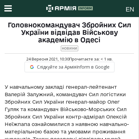
EN
Головнокомандувач Збройних Сил
України відвідав Військову
академію в Одесі
НОВИНИ
24 Вересня 2021, 10:30
Прочитаєте за:
< 1
хв.
Слідкуйте за АрміяInform в Google
У навчальному закладі генерал-лейтенант
Валерій Залужний, командувач Сил логістики
Збройних Сил України генерал-майор Олег
Гуляк та командувач Військово-Морських Сил
Збройних Сил України контр-адмірал Олексій
Неїжпапа ознайомилися з наявною навчально-
матеріальною базою та умовами проживання