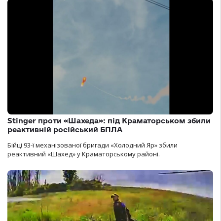
Stinger проти «Шахеда»: під Краматорськом збили
реактивній російський БПЛА
Бійці 93-ї механізованої бригади «Холодний Яр» збили
реактивний «Шахед» у Краматорському районі.