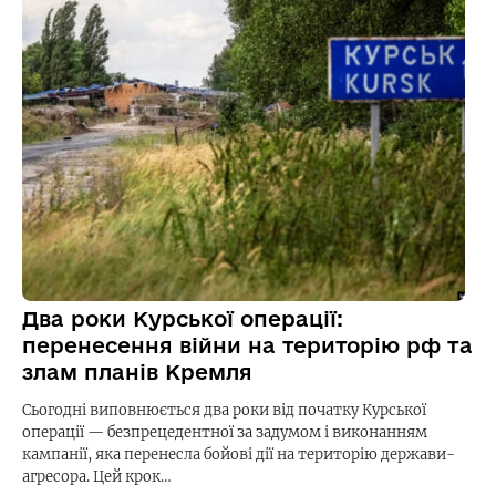
Два роки Курської операції:
перенесення війни на територію рф та
злам планів Кремля
Сьогодні виповнюється два роки від початку Курської
операції — безпрецедентної за задумом і виконанням
кампанії, яка перенесла бойові дії на територію держави-
агресора. Цей крок…