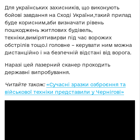
Для українських захисників, що виконують
бойові завдання на Сході України,такий прилад
буде корисним,аби визначати рівень
пошкоджень житлових будівель,
техніки,вимірятивирви під час ворожих
обстрілів тощо.І головне – керувати ним можна
дистанційно і на безпечній відстані від ворога.
Наразі цей лазерний сканер проходить
державні випробування.
Читайте також:
«Сучасні зразки озброєння та
військової техніки представили у Чернігові»