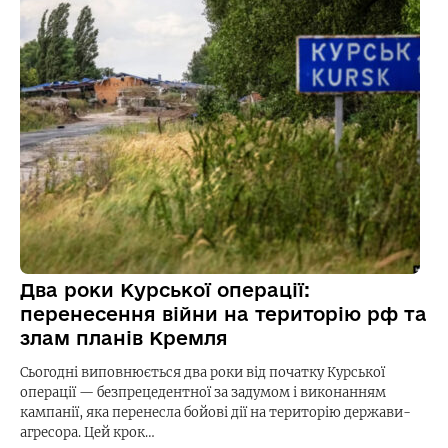
Два роки Курської операції:
перенесення війни на територію рф та
злам планів Кремля
Сьогодні виповнюється два роки від початку Курської
операції — безпрецедентної за задумом і виконанням
кампанії, яка перенесла бойові дії на територію держави-
агресора. Цей крок…