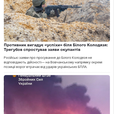
Противник вигадує «успіхи» біля Білого Колодязя:
Трегубов спростував заяви окупантів
Російські заяви про просування до Білого Колодязя не
відповідають дійсності— на Вовчанському напрямку окремі
позиції ворог втрачає від ударів українських БПЛА.