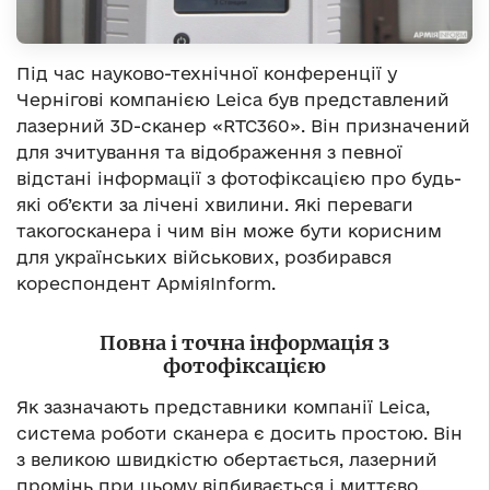
Під час науково-технічної конференції у
Чернігові компанією Leica був представлений
лазерний 3D-сканер «RTC360». Він призначений
для зчитування та відображення з певної
відстані інформації з фотофіксацією про будь-
які об’єкти за лічені хвилини. Які переваги
такогосканера і чим він може бути корисним
для українських військових, розбирався
кореспондент АрміяInform.
Повна і точна інформація з
фотофіксацією
Як зазначають представники компанії Leica,
система роботи сканера є досить простою. Він
з великою швидкістю обертається, лазерний
промінь при цьому відбивається і миттєво