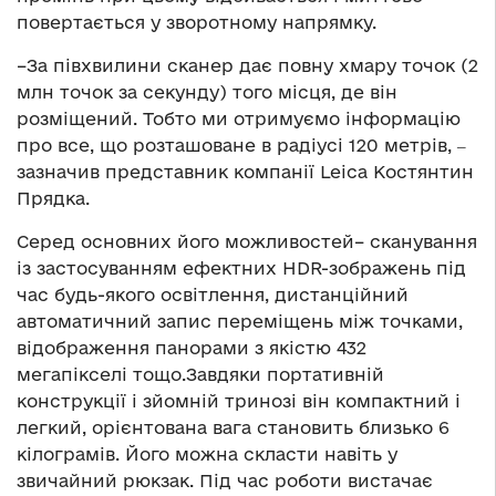
повертається у зворотному напрямку.
–За півхвилини сканер дає повну хмару точок (2
млн точок за секунду) того місця, де він
розміщений. Тобто ми отримуємо інформацію
про все, що розташоване в радіусі 120 метрів, ‒
зазначив представник компанії Leica Костянтин
Прядка.
Серед основних його можливостей– сканування
із застосуванням ефектних HDR-зображень під
час будь-якого освітлення, дистанційний
автоматичний запис переміщень між точками,
відображення панорами з якістю 432
мегапікселі тощо.Завдяки портативній
конструкції і зйомній тринозі він компактний і
легкий, орієнтована вага становить близько 6
кілограмів. Його можна скласти навіть у
звичайний рюкзак. Під час роботи вистачає