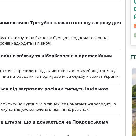
ипиняється: Трегубов назвав головну загрозу для
вжують тиснути на Рясне на Сумщині, водночас основна
ронів надходить із півночі.
воїнів зв’язку та кібербезпеки з професійним
П
о свята президент відзначив військовослужбовців зв’язку
ими нагородами та подякував їм за службу й захист України.
ся під загрозою: росіяни тиснуть із кількох
ють тиск на Куп’янськ із півночі та намагаються заводити в
у окупантів уже виявлено в північних районах.
 в штурм: що відбувається на Покровському