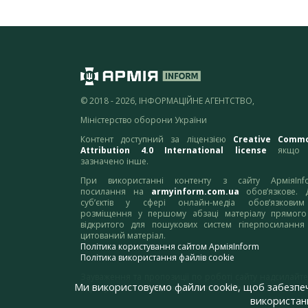
© 2018 - 2026, ІНФОРМАЦІЙНЕ АГЕНТСТВО,
Міністерство оборони України
Контент доступний за ліцензією
Creative Comm
Attribution 4.0 International license
якщо 
зазначено інше.
При використанні контенту з сайту АрміяInf
посилання на
armyinform.com.ua
обов’язкове. 
суб’єктів у сфері онлайн-медіа обов’язкови
розміщення у першому абзаці матеріалу прямого
відкритого для пошукових систем гіперпосилання
цитований матеріал.
Політика користування сайтом АрміяInform
Політика використання файлів cookie
Зауваження та пропозиції по роботі сайту надсилайте
Ми використовуємо файли cookie, щоб забезпе
адресу:
webmaster@armyinform.com.ua
використанн