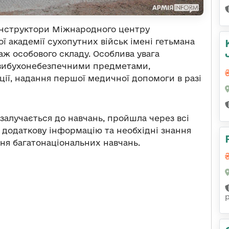
інструктори Міжнародного центру
ї академії сухопутних військ імені гетьмана
ж особового складу. Особлива увага
 вибухонебезпечними предметами,
ції, надання першої медичної допомоги в разі
залучається до навчань, пройшла через всі
а додаткову інформацію та необхідні знання
ня багатонаціональних навчань.