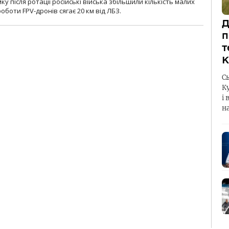
 після ротації російські війська збільшили кількість малих
оботи FPV-дронів сягає 20 км від ЛБЗ.
Д
п
т
К
С
К
і 
н