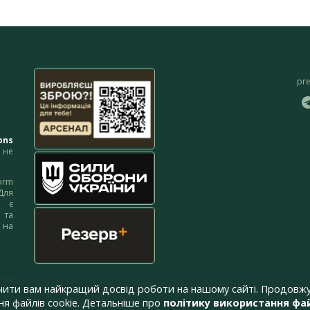
pr
ons
не
orm
Для
м є
 та
 на
 на
чити вам найкращий досвід роботи на нашому сайті. Продовжу
я файлів cookie. Детальніше про
політику використання фай