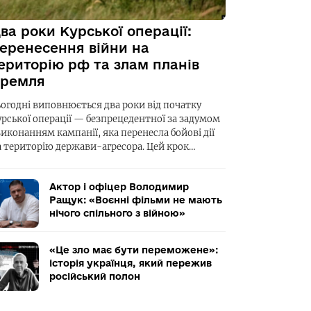
ва роки Курської операції:
еренесення війни на
ериторію рф та злам планів
ремля
ьогодні виповнюється два роки від початку
урської операції — безпрецедентної за задумом
виконанням кампанії, яка перенесла бойові дії
а територію держави-агресора. Цей крок…
Актор і офіцер Володимир
Ращук: «Воєнні фільми не мають
нічого спільного з війною»
«Це зло має бути переможене»:
історія українця, який пережив
російський полон