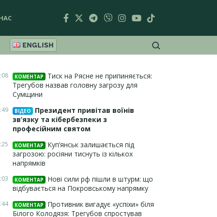
НАС
ENGLISH
:08
Тиск на Рясне не припиняється:
КОМЕНТАР
Трегубов назвав головну загрозу для
Сумщини
:49
Президент привітав воїнів
ВІДЕО
зв’язку та кібербезпеки з
професійним святом
:25
Куп’янськ залишається під
КОМЕНТАР
загрозою: росіяни тиснуть із кількох
напрямків
:03
Нові сили рф пішли в штурм: що
КОМЕНТАР
відбувається на Покровському напрямку
:44
Противник вигадує «успіхи» біля
КОМЕНТАР
Білого Колодязя: Трегубов спростував