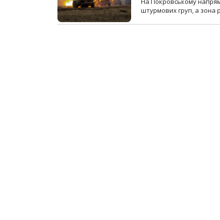
На Покровському напрямку
штурмових груп, а зона р