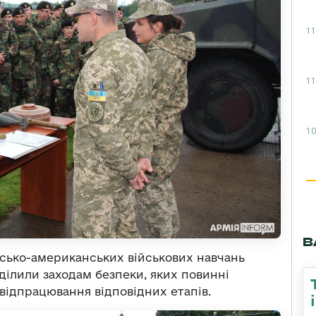
11
11
10
В
нсько-американських військових навчань
иділили заходам безпеки, яких повинні
відпрацювання відповідних етапів.