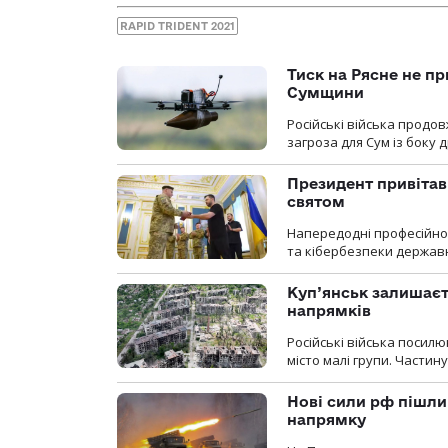
RAPID TRIDENT 2021
Тиск на Рясне не пр
Сумщини
Російські війська продо
загроза для Сум із боку д
Президент привітав 
святом
Напередодні професійног
та кібербезпеки державн
Куп’янськ залишаєть
напрямків
Російські війська посилю
місто малі групи. Частин
Нові сили рф пішли
напрямку