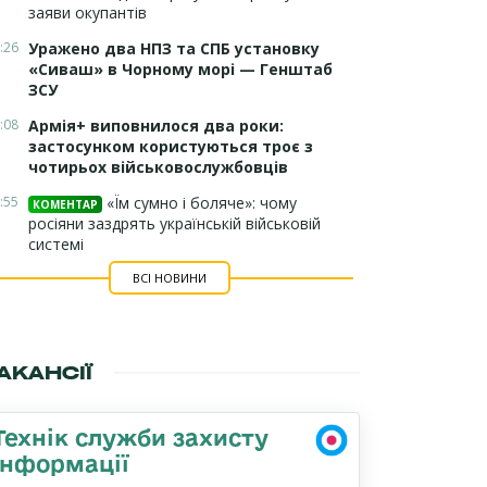
заяви окупантів
:26
Уражено два НПЗ та СПБ установку
«Сиваш» в Чорному морі — Генштаб
ЗСУ
:08
Армія+ виповнилося два роки:
застосунком користуються троє з
чотирьох військовослужбовців
:55
«Їм сумно і боляче»: чому
КОМЕНТАР
росіяни заздрять українській військовій
системі
ВСІ НОВИНИ
АКАНСІЇ
Технік служби захисту
інформації