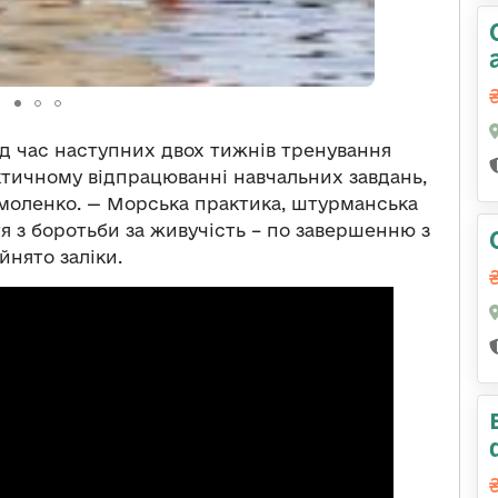
ід час наступних двох тижнів тренування
ктичному відпрацюванні навчальних завдань,
рмоленко. — Морська практика, штурманська
тя з боротьби за живучість – по завершенню з
йнято заліки.