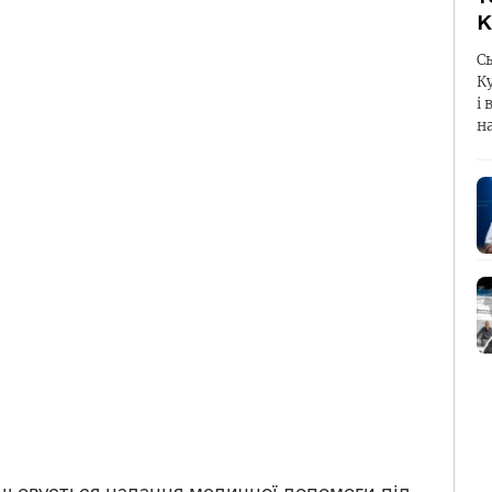
К
С
К
і 
н