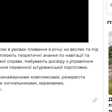
П
ю в умовах плавання в річці на веслах та під
плюють теоретичні знання по навігації та
кої справи. Набувають досвіду з управління
ння первинної штурманської підготовки.
 тренажерними комплексами, резервісти
ти сигнальниками, кермовими,
.
Д
п
т