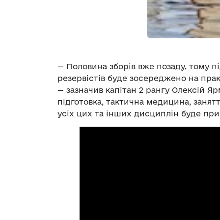
— Половина зборів вже позаду, тому п
резервістів буде зосереджено на пра
— зазначив капітан 2 рангу Олексій Я
підготовка, тактична медицина, занят
усіх цих та інших дисциплін буде при