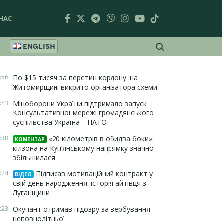
НАС
ENGLISH
:56
По $15 тисяч за перетин кордону: на
Житомирщині викрито організатора схеми
:43
Міноборони України підтримало запуск
Консультативної мережі громадянського
суспільства Україна—НАТО
:38
«20 кілометрів в обидва боки»:
КОМЕНТАР
кілзона на Куп’янському напрямку значно
збільшилася
:24
Підписав мотиваційний контракт у
ВІДЕО
свій день народження: історія айтівця з
Луганщини
:23
Окупант отримав підозру за вербування
неповнолітньої