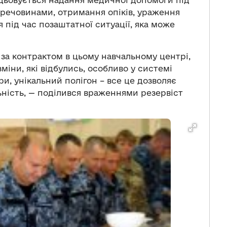
ацьовується надання медичної допомоги під
речовинами, отримання опіків, ураження
 під час позаштатної ситуації, яка може
 за контрактом в цьому навчальному центрі,
зміни, які відбулись, особливо у системі
и, унікальний полігон – все це дозволяє
ність, — поділився враженнями резервіст