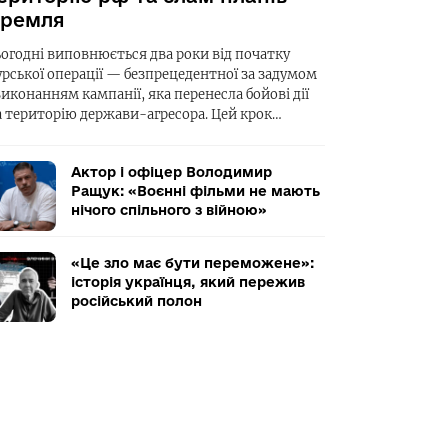
ремля
ьогодні виповнюється два роки від початку
урської операції — безпрецедентної за задумом
виконанням кампанії, яка перенесла бойові дії
а територію держави-агресора. Цей крок…
Актор і офіцер Володимир
Ращук: «Воєнні фільми не мають
нічого спільного з війною»
«Це зло має бути переможене»:
історія українця, який пережив
російський полон