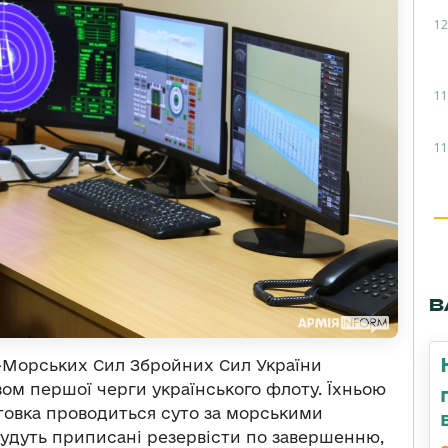
12
11
11
В
о-Морських Сил Збройних Сил України
ом першої черги українського флоту. Їхньою
отовка проводиться суто за морськими
будуть приписані резервісти по завершенню,