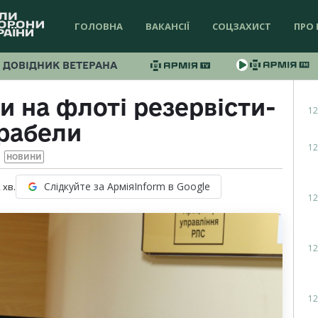
ГОЛОВНА
ВАКАНСІЇ
СОЦЗАХИСТ
ПРО 
ДОВІДНИК ВЕТЕРАНА
и на флоті резервісти-
12
рабели
12
НОВИНИ
Слідкуйте за АрміяInform в Google
2
хв.
12
12
12