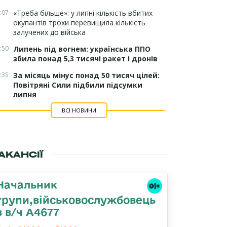
:07
«Треба більше»: у липні кількість вбитих
окупантів трохи перевищила кількість
залучених до війська
:50
Липень під вогнем: українська ППО
збила понад 5,3 тисячі ракет і дронів
:35
За місяць мінус понад 50 тисяч цілей:
Повітряні Сили підбили підсумки
липня
ВСІ НОВИНИ
АКАНСІЇ
Начальник
групи,військовослужбовець
в в/ч А4677