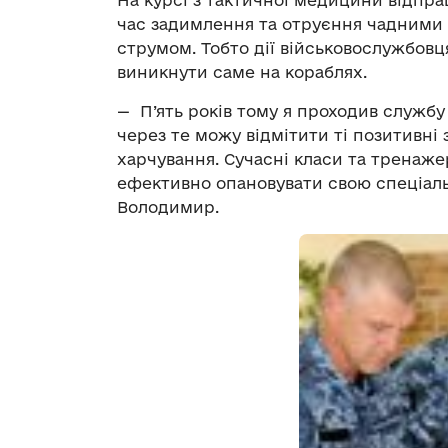
На курсі з тактичної медицини відпр
час задимлення та отруєння чадними 
струмом. Тобто дії військовослужбовця
виникнути саме на кораблях.
— П’ять років тому я проходив службу
через те можу відмітити ті позитивні 
харчування. Сучасні класи та тренажер
ефективно опановувати свою спеціаль
Володимир.