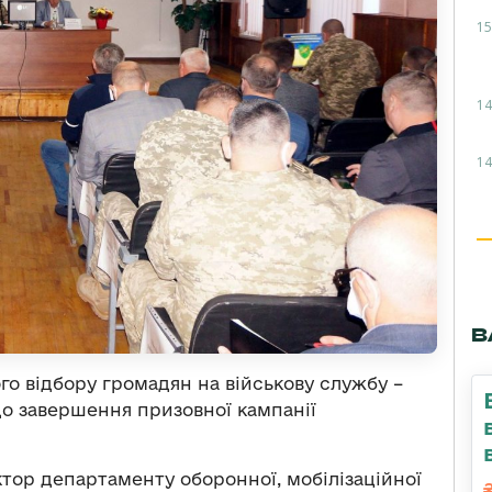
15
14
14
В
ого відбору громадян на військову службу –
 до завершення призовної кампанії
ктор департаменту оборонної, мобілізаційної