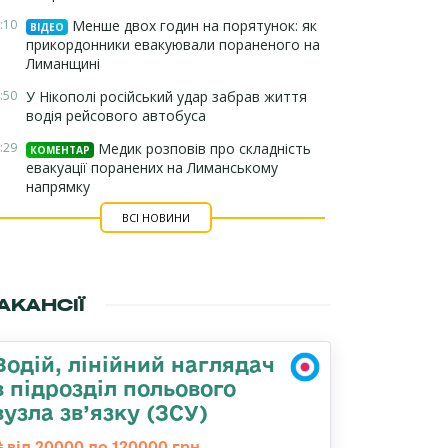
:10
Менше двох годин на порятунок: як
ВІДЕО
прикордонники евакуювали пораненого на
Лиманщині
:50
У Нікополі російський удар забрав життя
водія рейсового автобуса
:29
Медик розповів про складність
КОМЕНТАР
евакуації поранених на Лиманському
напрямку
ВСІ НОВИНИ
АКАНСІЇ
Водій, лінійний наглядач
в підрозділ польового
вузла зв’язку (ЗСУ)
від 20000 до 120000 грн