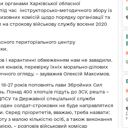
и органами Харківської обласної
під час iнстpукторсько-методичного збору із
изовних комісій щодо порядку організації та
 на строкову військову службу восени 2020
ласного територіального центру
ки.
в і карантинні обмеженням нам не завадили.
я юнаків, перевірку їхніх морально-ділових
чного огляду, – зауважив Олексій Максимов.
м 18-27 років поповнять лави Збройних Сил
ь. Понад 400 хлопців підуть до ЗСУ, решта –
 ДПСУ та Державної спеціальної служби
жоден солдат-строковик не буде направлятися
и. Серед пріоритетів, вважаю, треба назвати:
ту з малою кількістю осіб, а також виконання
мією, – розповів військовий комісар