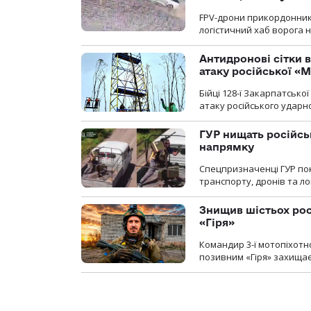
FPV-дрони прикордонників
логістичний хаб ворога 
Антидронові сітки в
атаку російської «М
Бійці 128-ї Закарпатсько
атаку російського ударн
ГУР нищать російськ
напрямку
Спецпризначенці ГУР пок
транспорту, дронів та ло
Знищив шістьох росі
«Гіря»
Командир 3-ї мотопіхотно
позивним «Гіря» захищає