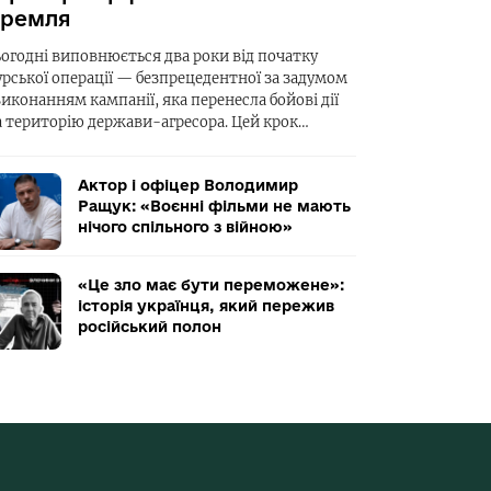
ремля
ьогодні виповнюється два роки від початку
урської операції — безпрецедентної за задумом
виконанням кампанії, яка перенесла бойові дії
а територію держави-агресора. Цей крок…
Актор і офіцер Володимир
Ращук: «Воєнні фільми не мають
нічого спільного з війною»
«Це зло має бути переможене»:
історія українця, який пережив
російський полон