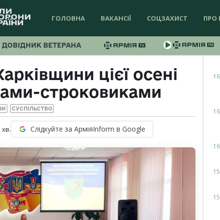
ГОЛОВНА
ВАКАНСІЇ
СОЦЗАХИСТ
ПРО 
ДОВІДНИК ВЕТЕРАНА
арківщини цієї осені
16
тами-строковиками
НИ
СУСПІЛЬСТВО
16
Слідкуйте за АрміяInform в Google
2
хв.
16
15
15