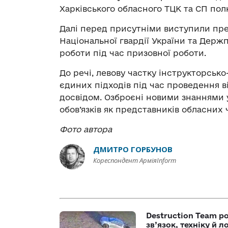
Харківського обласного ТЦК та СП пол
Далі перед присутніми виступили пр
Національної гвардії України та Дер
роботи під час призовної роботи.
До речі, левову частку iнстpукторсь
єдиних підходів під час проведення 
досвідом. Озброєні новими знаннями 
обов’язків як представників обласних
Фото автора
ДМИТРО ГОРБУНОВ
Кореспондент АрміяInform
Destruction Team р
зв’язок, техніку й л