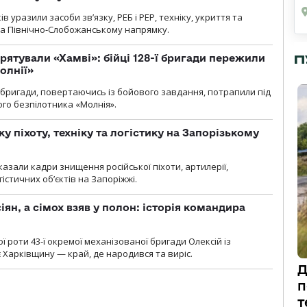
 уразили засоби зв’язку, РЕБ і РЕР, техніку, укриття та
на Північно-Слобожанському напрямку.
П
рятували «Хамві»: бійці 128-ї бригади пережили
олнії»
ї бригади, повертаючись із бойового завдання, потрапили під
ого безпілотника «Молнія».
у піхоту, техніку та логістику на Запорізькому
азали кадри знищення російської піхоти, артилерії,
гістичних об’єктів на Запоріжжі.
ян, а сімох взяв у полон: історія командира
ї роти 43-ї окремої механізованої бригади Олексій із
 Харківщину — край, де народився та виріс.
Д
п
т