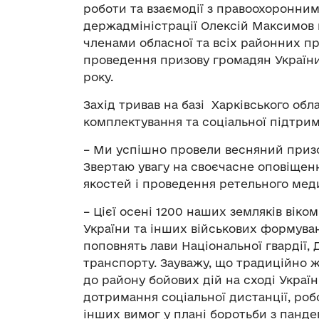
роботи та взаємодії з правоохоронним
держадміністрації Олексій Максимов 
членами обласної та всіх районних пр
проведення призову громадян України
року.
Захід тривав на базі Харківського об
комплектування та соціальної підтрим
– Ми успішно провели весняний призо
Звертаю увагу на своєчасне оповіщенн
якостей і проведення ретельного меди
– Цієї осені 1200 наших земляків віко
України та інших військових формуван
поповнять лави Національної гвардії,
транспорту. Зауважу, що традиційно 
до району бойових дій на сході Україн
дотримання соціальної дистанції, робо
інших вимог у плані боротьби з панде