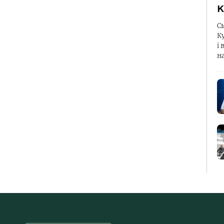
К
С
К
і 
н