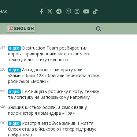
НАС
ENGLISH
:47
Destruction Team розбирає тил
ВІДЕО
ворога: прикордонники нищать зв’язок,
техніку й логістику окупантів
:26
Антидронові сітки врятували
ВІДЕО
«Хамві»: бійці 128-ї бригади пережили атаку
російської «Молнії»
:09
ГУР нищать російську піхоту, техніку
ВІДЕО
та логістику на Запорізькому напрямку
:48
Знищив шістьох росіян, а сімох взяв у
полон: історія командира «Гіря»
:30
Розстріл автобуса змінив її життя:
ВІДЕО
Олеся стала військовою і тепер підтримує
побратимів