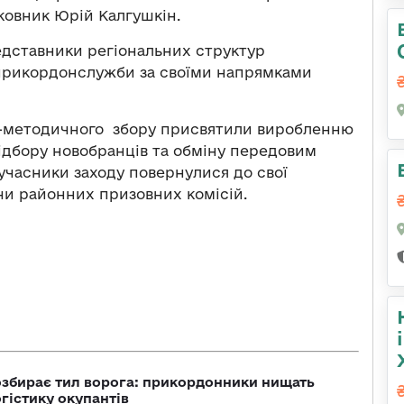
ковник Юрій Калгушкін.
едставники регіональних структур
жприкордонслужби за своїми напрямками
ко-методичного збору присвятили виробленню
відбору новобранців та обміну передовим
учасники заходу повернулися до свої
 чи районних призовних комісій.
озбирає тил ворога: прикордонники нищать
огістику окупантів