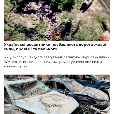
Українські десантники позбавляють ворога живої
сили, провізії та пального
Бійці 7 корпус швидкого реагування десантно-штурмових військ
ЗСУ поділилися видовищними кадрами з ураженнями низки
ворожих цілей.