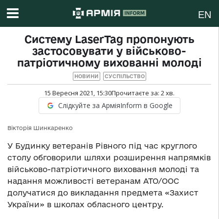
EN
Систему LaserTag пропонують
застосовувати у військово-
патріотичному вихованні молоді
НОВИНИ
СУСПІЛЬСТВО
15 Вересня 2021, 15:30
Прочитаєте за:
2
хв.
Слідкуйте за АрміяInform в Google
Вiкторiя Шинкаренко
У Будинку ветеранів Рівного під час круглого
столу обговорили шляхи розширення напрямків
військово-патріотичного виховання молоді та
надання можливості ветеранам АТО/ООС
долучатися до викладання предмета «Захист
України» в школах обласного центру.