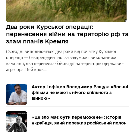
Два роки Курської операції:
перенесення війни на територію рф та
злам планів Кремля
Сьогодні виповнюється два роки від початку Курської
операції — безпрецедентної за задумом і виконанням
кампанії, яка перенесла бойові дії на територію держави-
агресора. Цей крок…
Актор і офіцер Володимир Ращук: «Воєнні
фільми не мають нічого спільного з
війною»
«Це зло має бути переможене»: історія
українця, який пережив російський полон