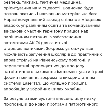
безпека, тактика, тактична медицина,
орієнтування на місцевості. Водночас буде
поповнюватись і навчально-матеріальна база.
Наразі комунальний заклад спільно з місцевою
владою, управлінням освіти та командуванням
військових частин гарнізону працює над
вирішенням питання із забезпечення
автоматами АК-74 для занять зі
старшокласниками. Зокрема, узгоджується
можливість залучення школярів до практичних
вправ стрільб на Рівненському полігоні. У
перспективі пропонується до процесу
патріотичного виховання імплементувати ігрові
форми навчання, зокрема із використанням
системи LaserTag, що успішно пройшла
апробацію у Збройних Силах України.
За результатами зустрічі внесено цілу низку
пропозицій до нової програми патріотичного