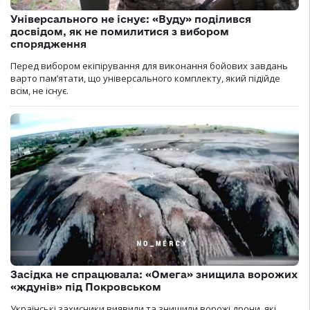
Універсального не існує: «Вуду» поділився
досвідом, як не помилитися з вибором
спорядження
Перед вибором екіпірування для виконання бойових завдань
варто пам’ятати, що універсального комплекту, який підійде
всім, не існує.
Засідка не спрацювала: «Омега» знищила ворожих
«ждунів» під Покровськом
Українські захисники виявили та знищили ворожі дрони, які