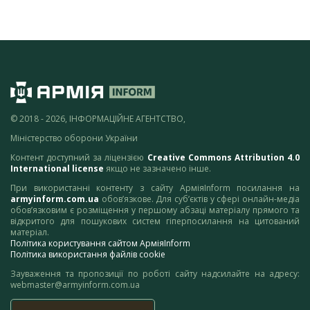
© 2018 - 2026, ІНФОРМАЦІЙНЕ АГЕНТСТВО,
Міністерство оборони України
Контент доступний за ліцензією
Creative Commons Attribution 4.0
International license
якщо не зазначено інше.
При використанні контенту з сайту АрміяInform посилання на
armyinform.com.ua
обов’язкове. Для суб’єктів у сфері онлайн-медіа
обов’язковим є розміщення у першому абзаці матеріалу прямого та
відкритого для пошукових систем гіперпосилання на цитований
матеріал.
Політика користування сайтом АрміяInform
Політика використання файлів cookie
Зауваження та пропозиції по роботі сайту надсилайте на адресу:
webmaster@armyinform.com.ua