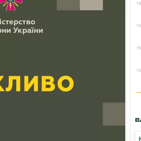
16
15
15
15
В