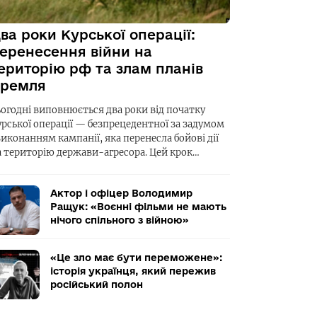
ва роки Курської операції:
еренесення війни на
ериторію рф та злам планів
ремля
ьогодні виповнюється два роки від початку
урської операції — безпрецедентної за задумом
виконанням кампанії, яка перенесла бойові дії
а територію держави-агресора. Цей крок…
Актор і офіцер Володимир
Ращук: «Воєнні фільми не мають
нічого спільного з війною»
«Це зло має бути переможене»:
історія українця, який пережив
російський полон