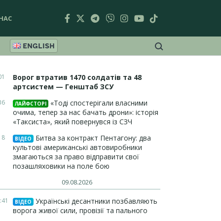
НАС
ENGLISH
01
Ворог втратив 1470 солдатів та 48
артсистем — Генштаб ЗСУ
36
«Тоді спостерігали власними
ЛАЙФСТОРІ
очима, тепер за нас бачать дрони»: історія
«Таксиста», який повернувся із СЗЧ
18
Битва за контракт Пентагону: два
ВІДЕО
культові американські автовиробники
змагаються за право відправити свої
позашляховики на поле бою
09.08.2026
:41
Українські десантники позбавляють
ВІДЕО
ворога живої сили, провізії та пального