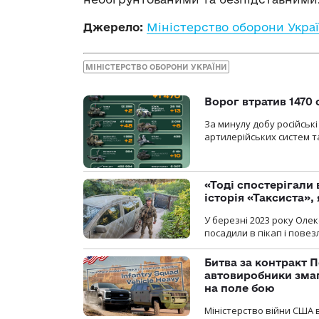
Джерело:
Міністерство оборони Укра
МІНІСТЕРСТВО ОБОРОНИ УКРАЇНИ
Ворог втратив 1470 
За минулу добу російські
артилерійських систем та
«Тоді спостерігали 
історія «Таксиста»,
У березні 2023 року Оле
посадили в пікап і повез
Битва за контракт П
автовиробники змаг
на поле бою
Міністерство війни США 