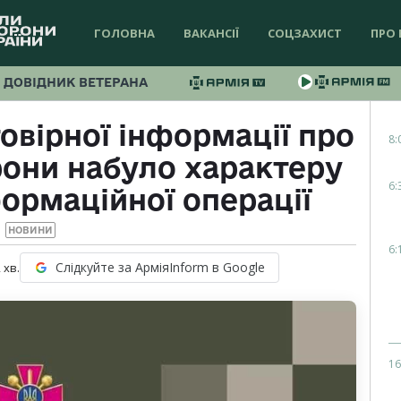
ГОЛОВНА
ВАКАНСІЇ
СОЦЗАХИСТ
ПРО 
ДОВІДНИК ВЕТЕРАНА
вірної інформації про
8:
рони набуло характеру
6:
ормаційної операції
НОВИНИ
6:
Слідкуйте за АрміяInform в Google
2
хв.
16