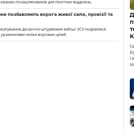
ваних позашляховиків для піхотних відділень.
Д
ки позбавляють ворога живої сили, провізії та
п
т
 реагування десантно-штурмових військ ЗСУ поділилися
ураженнями низки ворожих цілей.
К
С
К
і 
н