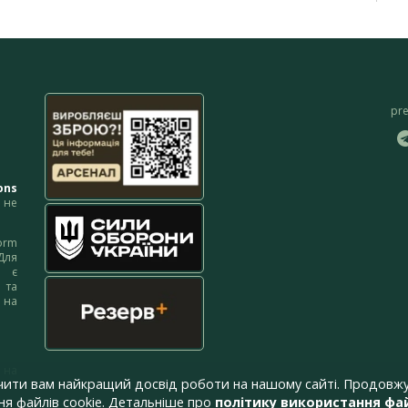
pr
ons
не
orm
Для
м є
 та
 на
 на
чити вам найкращий досвід роботи на нашому сайті. Продовжу
я файлів cookie. Детальніше про
політику використання фай