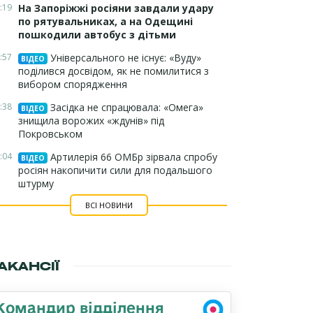
:19
На Запоріжжі росіяни завдали удару
по рятувальниках, а на Одещині
пошкодили автобус з дітьми
:57
Універсального не існує: «Вуду»
ВІДЕО
поділився досвідом, як не помилитися з
вибором спорядження
:38
Засідка не спрацювала: «Омега»
ВІДЕО
знищила ворожих «ждунів» під
Покровськом
:04
Артилерія 66 ОМБр зірвала спробу
ВІДЕО
росіян накопичити сили для подальшого
штурму
ВСІ НОВИНИ
АКАНСІЇ
Командир відділення