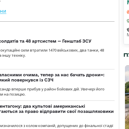
їни
солдатів та 48 артсистем — Генштаб ЗСУ
 окупаційні сили втратили 1470 військових, два танки, 48
П
 іншу техніку.
власними очима, тепер за нас бачать дрони»:
 який повернувся із СЗЧ
ксандр вперше прибув у район бойових дій. Увечері його
ли на позицію.
ентагону: два культові американські
аються за право відправити свої позашляховики
визначилося з колом компаній, допущених до фінальної стадії