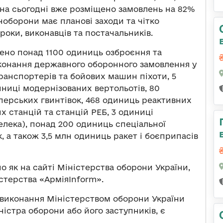
на сьогодні вже розміщено замовлень на 82%
ноборони має планові заходи та чітко
роки, виконавців та постачальників.
ено понад 1100 одиниць озброєння та
иконання державного оборонного замовлення у
транспортерів та бойових машин піхоти, 5
иниці модернізованих вертольотів, 80
перських гвинтівок, 468 одиниць реактивних
х станцій та станцій РЕБ, 3 одиниці
елека), понад 200 одиниць спеціальної
, а також 3,5 млн одиниць ракет і боєприпасів
 як на сайті Міністерства оборони України,
стерства «АрміяInform».
евиконання Міністерством оборони України
іністра оборони або його заступників, є
.