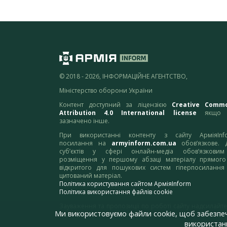
© 2018 - 2026, ІНФОРМАЦІЙНЕ АГЕНТСТВО,
Міністерство оборони України
Контент доступний за ліцензією
Creative Comm
Attribution 4.0 International license
якщо 
зазначено інше.
При використанні контенту з сайту АрміяInf
посилання на
armyinform.com.ua
обов’язкове. 
суб’єктів у сфері онлайн-медіа обов’язкови
розміщення у першому абзаці матеріалу прямого
відкритого для пошукових систем гіперпосилання
цитований матеріал.
Політика користування сайтом АрміяInform
Політика використання файлів cookie
Зауваження та пропозиції по роботі сайту надсилайте
Ми використовуємо файли cookie, щоб забезпе
адресу:
webmaster@armyinform.com.ua
використанн