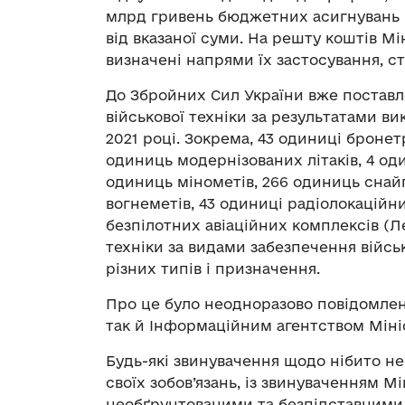
млрд гривень бюджетних асигнувань 
від вказаної суми. На решту коштів Мі
визначені напрями їх застосування, ст
До Збройних Сил України вже поставл
військової техніки за результатами в
2021 році. Зокрема, 43 одиниці броне
одиниць модернізованих літаків, 4 од
одиниць мінометів, 266 одиниць снай
вогнеметів, 43 одиниці радіолокаційни
безпілотних авіаційних комплексів (Л
техніки за видами забезпечення військ
різних типів і призначення.
Про це було неодноразово повідомлено
так й Інформаційним агентством Міні
Будь-які звинувачення щодо нібито н
своїх зобов’язань, із звинуваченням М
необґрунтованими та безпідставними