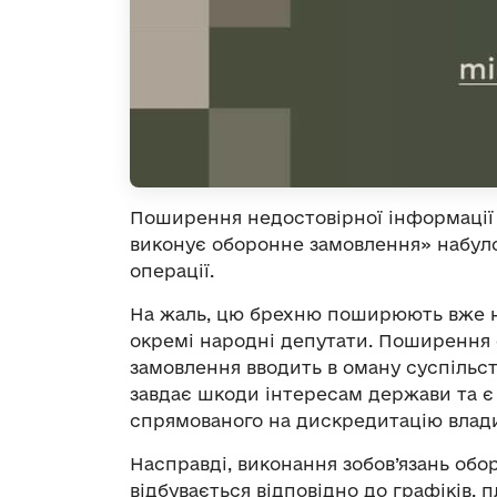
Поширення недостовірної інформації 
виконує оборонне замовлення» набуло
операції.
На жаль, цю брехню поширюють вже не 
окремі народні депутати. Поширення
замовлення вводить в оману суспільст
завдає шкоди інтересам держави та є
спрямованого на дискредитацію влад
Насправді, виконання зобов’язань обо
відбувається відповідно до графіків, пл