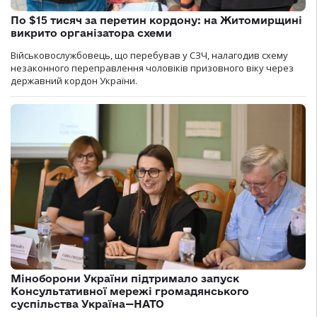
По $15 тисяч за перетин кордону: на Житомирщині
викрито організатора схеми
Військовослужбовець, що перебував у СЗЧ, налагодив схему
незаконного переправлення чоловіків призовного віку через
державний кордон України.
Міноборони України підтримало запуск
Консультативної мережі громадянського
суспільства Україна—НАТО