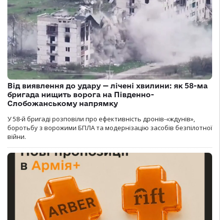
Від виявлення до удару — лічені хвилини: як 58-ма
бригада нищить ворога на Південно-
Слобожанському напрямку
У 58-й бригаді розповіли про ефективність дронів-«ждунів»,
боротьбу з ворожими БПЛА та модернізацію засобів безпілотної
війни.