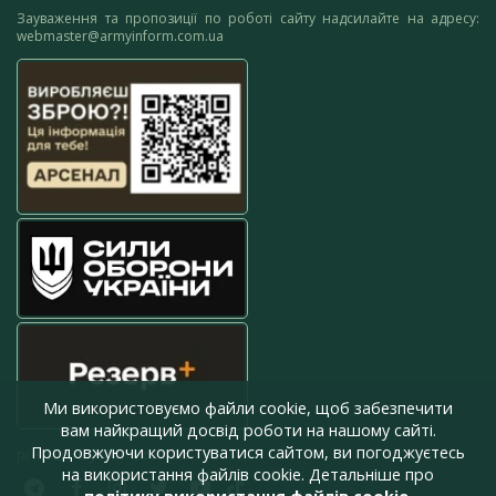
Зауваження та пропозиції по роботі сайту надсилайте на адресу:
webmaster@armyinform.com.ua
Ми використовуємо файли cookie, щоб забезпечити
вам найкращий досвід роботи на нашому сайті.
Продовжуючи користуватися сайтом, ви погоджуєтесь
press@armyinform.com.ua
на використання файлів cookie. Детальніше про