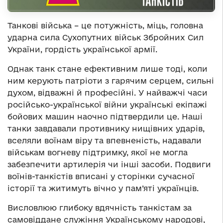
Танкові війська – це потужність, міць, головна
ударна сила Сухопутних військ Збройних Сил
України, гордість української армії.
Однак танк стане ефективним лише тоді, коли
ним керують патріоти з гарячим серцем, сильні
духом, відважні й професійні. У найважчі часи
російсько-української війни українські екіпажі
бойових машин наочно підтвердили це. Наші
танки завдавали противнику нищівних ударів,
вселяли воїнам віру та впевненість, надавали
військам вогневу підтримку, якої не могла
забезпечити артилерія чи інші засоби. Подвиги
воїнів-танкістів вписані у сторінки сучасної
історії та житимуть вічно у пам’яті українців.
Висловлюю глибоку вдячність танкістам за
самовіддане служіння Українському народові,