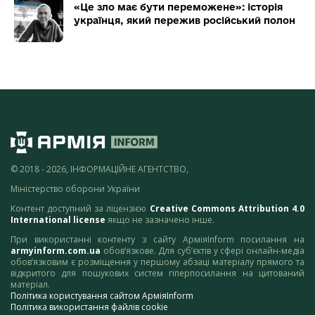
«Це зло має бути переможене»: історія
українця, який пережив російський полон
© 2018 - 2026, ІНФОРМАЦІЙНЕ АГЕНТСТВО,
Міністерство оборони України
Контент доступний за ліцензією
Creative Commons Attribution 4.0
International license
якщо не зазначено інше.
При використанні контенту з сайту АрміяInform посилання на
armyinform.com.ua
обов’язкове. Для суб’єктів у сфері онлайн-медіа
обов’язковим є розміщення у першому абзаці матеріалу прямого та
відкритого для пошукових систем гіперпосилання на цитований
матеріал.
Політика користування сайтом АрміяInform
Політика використання файлів cookie